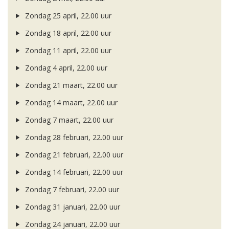
Zondag 25 april, 22.00 uur
Zondag 18 april, 22.00 uur
Zondag 11 april, 22.00 uur
Zondag 4 april, 22.00 uur
Zondag 21 maart, 22.00 uur
Zondag 14 maart, 22.00 uur
Zondag 7 maart, 22.00 uur
Zondag 28 februari, 22.00 uur
Zondag 21 februari, 22.00 uur
Zondag 14 februari, 22.00 uur
Zondag 7 februari, 22.00 uur
Zondag 31 januari, 22.00 uur
Zondag 24 januari, 22.00 uur