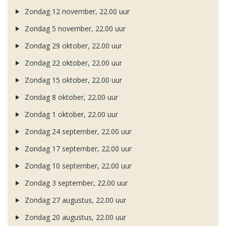
Zondag 12 november, 22.00 uur
Zondag 5 november, 22.00 uur
Zondag 29 oktober, 22.00 uur
Zondag 22 oktober, 22.00 uur
Zondag 15 oktober, 22.00 uur
Zondag 8 oktober, 22.00 uur
Zondag 1 oktober, 22.00 uur
Zondag 24 september, 22.00 uur
Zondag 17 september, 22.00 uur
Zondag 10 september, 22.00 uur
Zondag 3 september, 22.00 uur
Zondag 27 augustus, 22.00 uur
Zondag 20 augustus, 22.00 uur