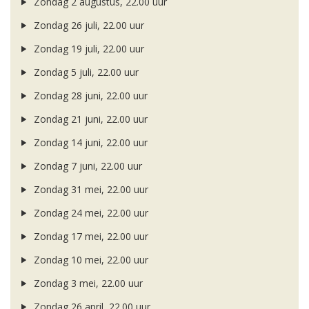
Zondag 2 augustus, 22.00 uur
Zondag 26 juli, 22.00 uur
Zondag 19 juli, 22.00 uur
Zondag 5 juli, 22.00 uur
Zondag 28 juni, 22.00 uur
Zondag 21 juni, 22.00 uur
Zondag 14 juni, 22.00 uur
Zondag 7 juni, 22.00 uur
Zondag 31 mei, 22.00 uur
Zondag 24 mei, 22.00 uur
Zondag 17 mei, 22.00 uur
Zondag 10 mei, 22.00 uur
Zondag 3 mei, 22.00 uur
Zondag 26 april, 22.00 uur