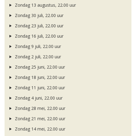
Zondag 13 augustus, 22.00 uur
Zondag 30 juli, 22.00 uur
Zondag 23 juli, 22.00 uur
Zondag 16 juli, 22.00 uur
Zondag 9 juli, 22.00 uur
Zondag 2 juli, 22.00 uur
Zondag 25 juni, 22.00 uur
Zondag 18 juni, 22.00 uur
Zondag 11 juni, 22.00 uur
Zondag 4 juni, 22.00 uur
Zondag 28 mei, 22.00 uur
Zondag 21 mei, 22.00 uur
Zondag 14 mei, 22.00 uur