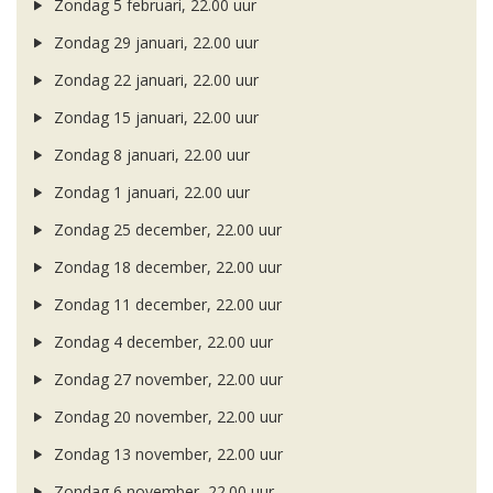
Zondag 5 februari, 22.00 uur
Zondag 29 januari, 22.00 uur
Zondag 22 januari, 22.00 uur
Zondag 15 januari, 22.00 uur
Zondag 8 januari, 22.00 uur
Zondag 1 januari, 22.00 uur
Zondag 25 december, 22.00 uur
Zondag 18 december, 22.00 uur
Zondag 11 december, 22.00 uur
Zondag 4 december, 22.00 uur
Zondag 27 november, 22.00 uur
Zondag 20 november, 22.00 uur
Zondag 13 november, 22.00 uur
Zondag 6 november, 22.00 uur