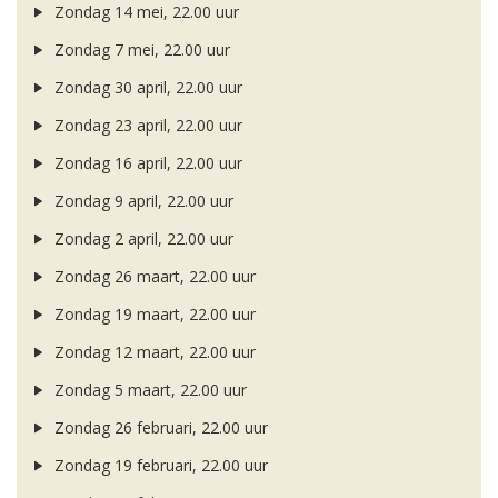
Zondag 14 mei, 22.00 uur
Zondag 7 mei, 22.00 uur
Zondag 30 april, 22.00 uur
Zondag 23 april, 22.00 uur
Zondag 16 april, 22.00 uur
Zondag 9 april, 22.00 uur
Zondag 2 april, 22.00 uur
Zondag 26 maart, 22.00 uur
Zondag 19 maart, 22.00 uur
Zondag 12 maart, 22.00 uur
Zondag 5 maart, 22.00 uur
Zondag 26 februari, 22.00 uur
Zondag 19 februari, 22.00 uur