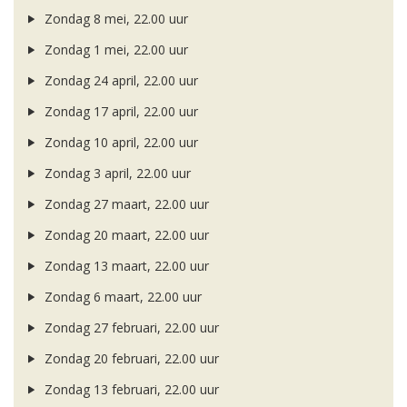
Zondag 8 mei, 22.00 uur
Zondag 1 mei, 22.00 uur
Zondag 24 april, 22.00 uur
Zondag 17 april, 22.00 uur
Zondag 10 april, 22.00 uur
Zondag 3 april, 22.00 uur
Zondag 27 maart, 22.00 uur
Zondag 20 maart, 22.00 uur
Zondag 13 maart, 22.00 uur
Zondag 6 maart, 22.00 uur
Zondag 27 februari, 22.00 uur
Zondag 20 februari, 22.00 uur
Zondag 13 februari, 22.00 uur