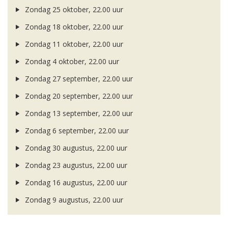
Zondag 25 oktober, 22.00 uur
Zondag 18 oktober, 22.00 uur
Zondag 11 oktober, 22.00 uur
Zondag 4 oktober, 22.00 uur
Zondag 27 september, 22.00 uur
Zondag 20 september, 22.00 uur
Zondag 13 september, 22.00 uur
Zondag 6 september, 22.00 uur
Zondag 30 augustus, 22.00 uur
Zondag 23 augustus, 22.00 uur
Zondag 16 augustus, 22.00 uur
Zondag 9 augustus, 22.00 uur