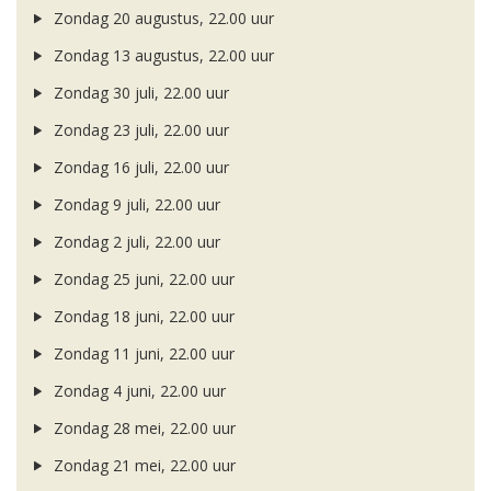
Zondag 20 augustus, 22.00 uur
Zondag 13 augustus, 22.00 uur
Zondag 30 juli, 22.00 uur
Zondag 23 juli, 22.00 uur
Zondag 16 juli, 22.00 uur
Zondag 9 juli, 22.00 uur
Zondag 2 juli, 22.00 uur
Zondag 25 juni, 22.00 uur
Zondag 18 juni, 22.00 uur
Zondag 11 juni, 22.00 uur
Zondag 4 juni, 22.00 uur
Zondag 28 mei, 22.00 uur
Zondag 21 mei, 22.00 uur