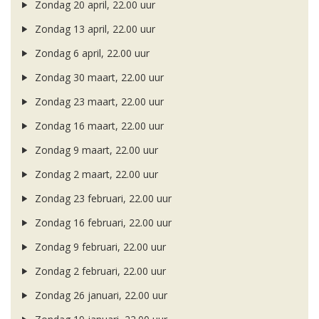
Zondag 20 april, 22.00 uur
Zondag 13 april, 22.00 uur
Zondag 6 april, 22.00 uur
Zondag 30 maart, 22.00 uur
Zondag 23 maart, 22.00 uur
Zondag 16 maart, 22.00 uur
Zondag 9 maart, 22.00 uur
Zondag 2 maart, 22.00 uur
Zondag 23 februari, 22.00 uur
Zondag 16 februari, 22.00 uur
Zondag 9 februari, 22.00 uur
Zondag 2 februari, 22.00 uur
Zondag 26 januari, 22.00 uur