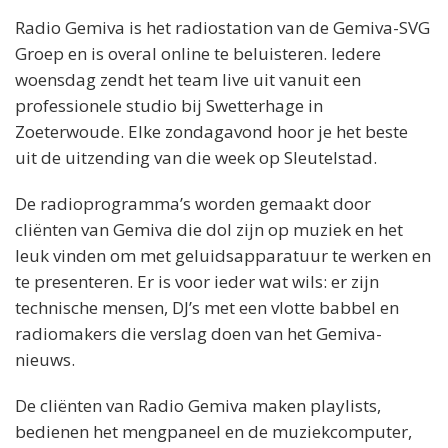
Radio Gemiva is het radiostation van de Gemiva-SVG
Groep en is overal online te beluisteren. Iedere
woensdag zendt het team live uit vanuit een
professionele studio bij Swetterhage in
Zoeterwoude. Elke zondagavond hoor je het beste
uit de uitzending van die week op Sleutelstad.
De radioprogramma’s worden gemaakt door
cliënten van Gemiva die dol zijn op muziek en het
leuk vinden om met geluidsapparatuur te werken en
te presenteren. Er is voor ieder wat wils: er zijn
technische mensen, DJ’s met een vlotte babbel en
radiomakers die verslag doen van het Gemiva-
nieuws.
De cliënten van Radio Gemiva maken playlists,
bedienen het mengpaneel en de muziekcomputer,