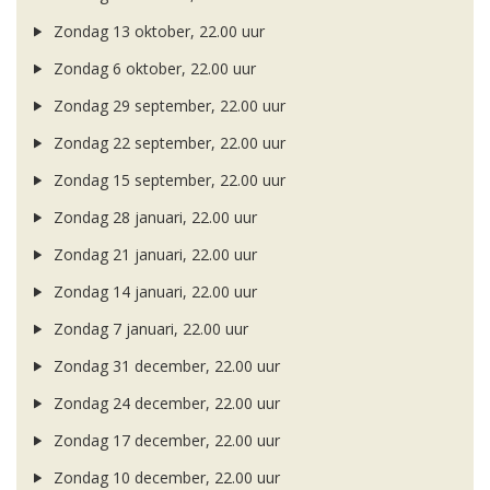
Zondag 13 oktober, 22.00 uur
Zondag 6 oktober, 22.00 uur
Zondag 29 september, 22.00 uur
Zondag 22 september, 22.00 uur
Zondag 15 september, 22.00 uur
Zondag 28 januari, 22.00 uur
Zondag 21 januari, 22.00 uur
Zondag 14 januari, 22.00 uur
Zondag 7 januari, 22.00 uur
Zondag 31 december, 22.00 uur
Zondag 24 december, 22.00 uur
Zondag 17 december, 22.00 uur
Zondag 10 december, 22.00 uur