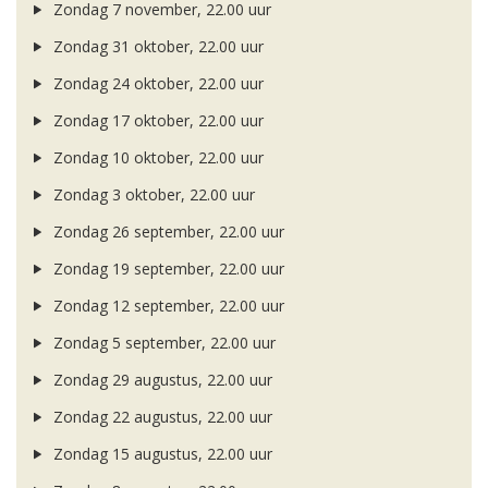
Zondag 7 november, 22.00 uur
Zondag 31 oktober, 22.00 uur
Zondag 24 oktober, 22.00 uur
Zondag 17 oktober, 22.00 uur
Zondag 10 oktober, 22.00 uur
Zondag 3 oktober, 22.00 uur
Zondag 26 september, 22.00 uur
Zondag 19 september, 22.00 uur
Zondag 12 september, 22.00 uur
Zondag 5 september, 22.00 uur
Zondag 29 augustus, 22.00 uur
Zondag 22 augustus, 22.00 uur
Zondag 15 augustus, 22.00 uur