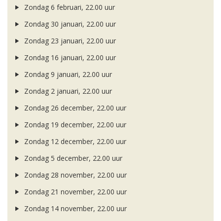
Zondag 6 februari, 22.00 uur
Zondag 30 januari, 22.00 uur
Zondag 23 januari, 22.00 uur
Zondag 16 januari, 22.00 uur
Zondag 9 januari, 22.00 uur
Zondag 2 januari, 22.00 uur
Zondag 26 december, 22.00 uur
Zondag 19 december, 22.00 uur
Zondag 12 december, 22.00 uur
Zondag 5 december, 22.00 uur
Zondag 28 november, 22.00 uur
Zondag 21 november, 22.00 uur
Zondag 14 november, 22.00 uur