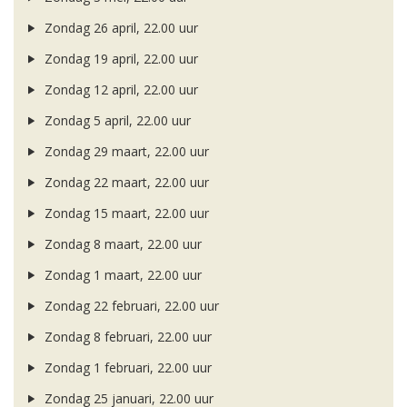
Zondag 26 april, 22.00 uur
Zondag 19 april, 22.00 uur
Zondag 12 april, 22.00 uur
Zondag 5 april, 22.00 uur
Zondag 29 maart, 22.00 uur
Zondag 22 maart, 22.00 uur
Zondag 15 maart, 22.00 uur
Zondag 8 maart, 22.00 uur
Zondag 1 maart, 22.00 uur
Zondag 22 februari, 22.00 uur
Zondag 8 februari, 22.00 uur
Zondag 1 februari, 22.00 uur
Zondag 25 januari, 22.00 uur