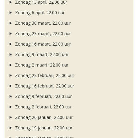
Zondag 13 april, 22.00 uur
Zondag 6 april, 22.00 uur
Zondag 30 maart, 22.00 uur
Zondag 23 maart, 22.00 uur
Zondag 16 maart, 22.00 uur
Zondag 9 maart, 22.00 uur
Zondag 2 maart, 22.00 uur
Zondag 23 februari, 22.00 uur
Zondag 16 februari, 22.00 uur
Zondag 9 februari, 22.00 uur
Zondag 2 februari, 22.00 uur
Zondag 26 januari, 22.00 uur
Zondag 19 januari, 22.00 uur