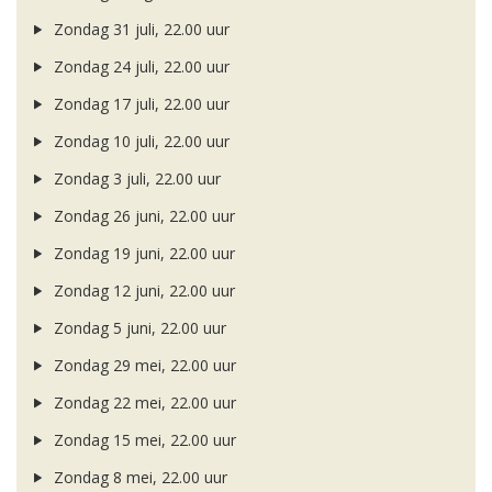
Zondag 31 juli, 22.00 uur
Zondag 24 juli, 22.00 uur
Zondag 17 juli, 22.00 uur
Zondag 10 juli, 22.00 uur
Zondag 3 juli, 22.00 uur
Zondag 26 juni, 22.00 uur
Zondag 19 juni, 22.00 uur
Zondag 12 juni, 22.00 uur
Zondag 5 juni, 22.00 uur
Zondag 29 mei, 22.00 uur
Zondag 22 mei, 22.00 uur
Zondag 15 mei, 22.00 uur
Zondag 8 mei, 22.00 uur