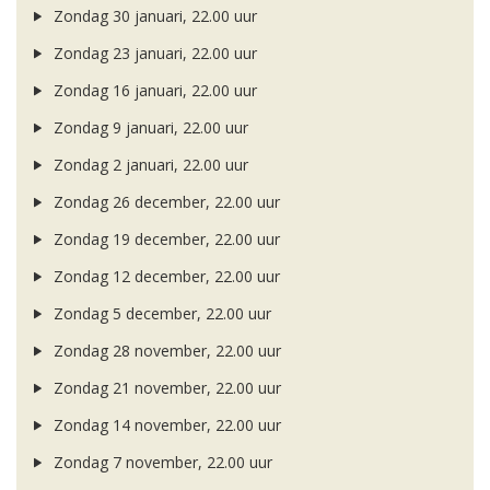
Zondag 30 januari, 22.00 uur
Zondag 23 januari, 22.00 uur
Zondag 16 januari, 22.00 uur
Zondag 9 januari, 22.00 uur
Zondag 2 januari, 22.00 uur
Zondag 26 december, 22.00 uur
Zondag 19 december, 22.00 uur
Zondag 12 december, 22.00 uur
Zondag 5 december, 22.00 uur
Zondag 28 november, 22.00 uur
Zondag 21 november, 22.00 uur
Zondag 14 november, 22.00 uur
Zondag 7 november, 22.00 uur