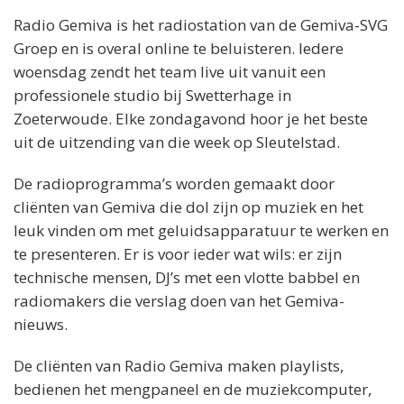
Radio Gemiva is het radiostation van de Gemiva-SVG
Groep en is overal online te beluisteren. Iedere
woensdag zendt het team live uit vanuit een
professionele studio bij Swetterhage in
Zoeterwoude. Elke zondagavond hoor je het beste
uit de uitzending van die week op Sleutelstad.
De radioprogramma’s worden gemaakt door
cliënten van Gemiva die dol zijn op muziek en het
leuk vinden om met geluidsapparatuur te werken en
te presenteren. Er is voor ieder wat wils: er zijn
technische mensen, DJ’s met een vlotte babbel en
radiomakers die verslag doen van het Gemiva-
nieuws.
De cliënten van Radio Gemiva maken playlists,
bedienen het mengpaneel en de muziekcomputer,