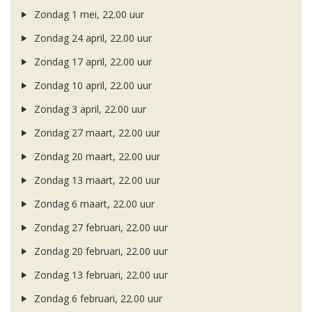
Zondag 1 mei, 22.00 uur
Zondag 24 april, 22.00 uur
Zondag 17 april, 22.00 uur
Zondag 10 april, 22.00 uur
Zondag 3 april, 22.00 uur
Zondag 27 maart, 22.00 uur
Zondag 20 maart, 22.00 uur
Zondag 13 maart, 22.00 uur
Zondag 6 maart, 22.00 uur
Zondag 27 februari, 22.00 uur
Zondag 20 februari, 22.00 uur
Zondag 13 februari, 22.00 uur
Zondag 6 februari, 22.00 uur