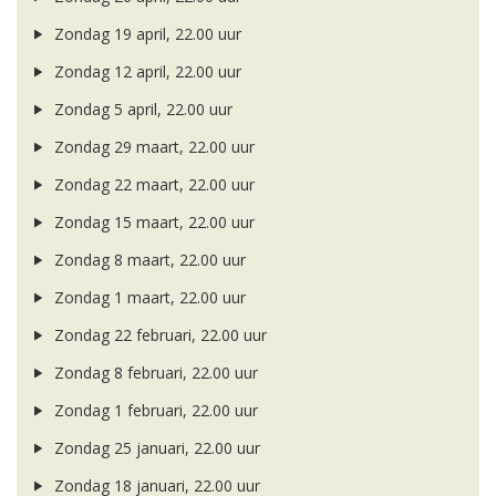
Zondag 19 april, 22.00 uur
Zondag 12 april, 22.00 uur
Zondag 5 april, 22.00 uur
Zondag 29 maart, 22.00 uur
Zondag 22 maart, 22.00 uur
Zondag 15 maart, 22.00 uur
Zondag 8 maart, 22.00 uur
Zondag 1 maart, 22.00 uur
Zondag 22 februari, 22.00 uur
Zondag 8 februari, 22.00 uur
Zondag 1 februari, 22.00 uur
Zondag 25 januari, 22.00 uur
Zondag 18 januari, 22.00 uur