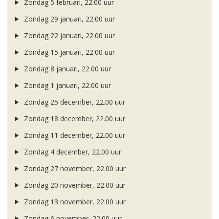
Zondag 5 februari, 22.00 uur
Zondag 29 januari, 22.00 uur
Zondag 22 januari, 22.00 uur
Zondag 15 januari, 22.00 uur
Zondag 8 januari, 22.00 uur
Zondag 1 januari, 22.00 uur
Zondag 25 december, 22.00 uur
Zondag 18 december, 22.00 uur
Zondag 11 december, 22.00 uur
Zondag 4 december, 22.00 uur
Zondag 27 november, 22.00 uur
Zondag 20 november, 22.00 uur
Zondag 13 november, 22.00 uur
Zondag 6 november, 22.00 uur