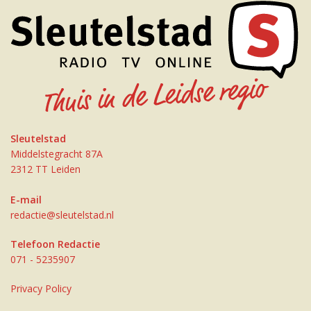
Sleutelstad
Middelstegracht 87A
2312 TT Leiden
E-mail
redactie@sleutelstad.nl
Telefoon Redactie
071 - 5235907
Privacy Policy