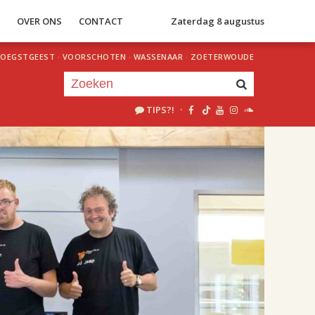
S
OVER ONS
CONTACT
Zaterdag 8 augustus
OEGSTGEEST
·
VOORSCHOTEN
·
WASSENAAR
·
ZOETERWOUDE
TIPS?!
·
Je luistert nu naar
uur 1 van 1
«
Vorig uur
Volgend uur
»
23.00