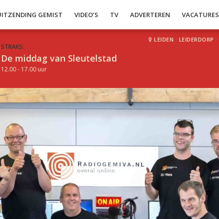
UITZENDING GEMIST
VIDEO’S
TV
ADVERTEREN
VACATURE
LEIDEN
·
LEIDERDORP
·
STRAKS:
De middag van Sleutelstad
12.00 - 17.00 uur