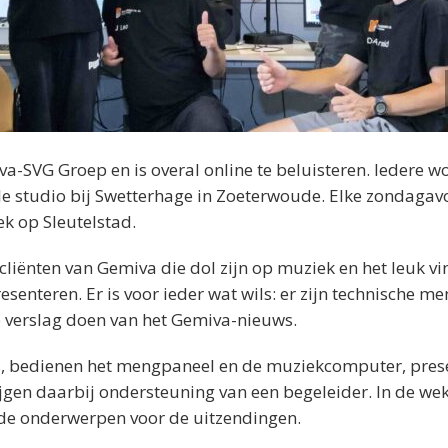
va-SVG Groep en is overal online te beluisteren. Iedere 
nele studio bij Swetterhage in Zoeterwoude. Elke zondaga
ek op Sleutelstad.
ënten van Gemiva die dol zijn op muziek en het leuk v
enteren. Er is voor ieder wat wils: er zijn technische me
e verslag doen van het Gemiva-nieuws.
ts, bedienen het mengpaneel en de muziekcomputer, pres
jgen daarbij ondersteuning van een begeleider. In de wek
de onderwerpen voor de uitzendingen.