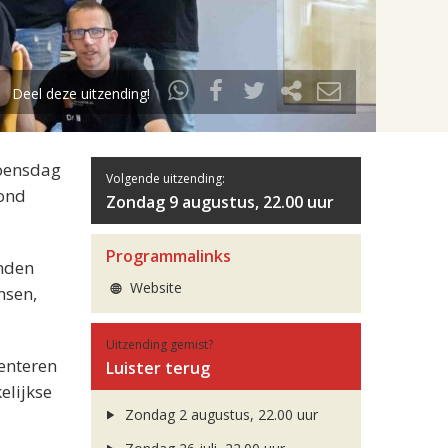
Deel deze uitzending!
woensdag
Volgende uitzending:
vond
Zondag 9 augustus, 22.00 uur
Programmalinks
inden
Website
nsen,
Uitzending gemist?
enteren
Luister terug
elijkse
Zondag 2 augustus, 22.00 uur