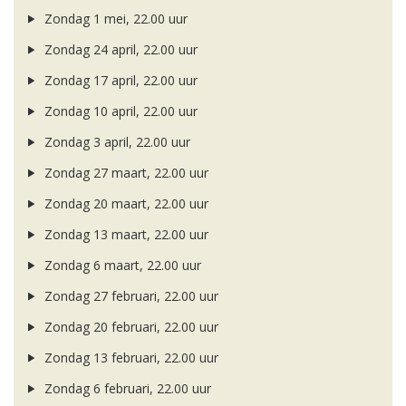
Zondag 1 mei, 22.00 uur
Zondag 24 april, 22.00 uur
Zondag 17 april, 22.00 uur
Zondag 10 april, 22.00 uur
Zondag 3 april, 22.00 uur
Zondag 27 maart, 22.00 uur
Zondag 20 maart, 22.00 uur
Zondag 13 maart, 22.00 uur
Zondag 6 maart, 22.00 uur
Zondag 27 februari, 22.00 uur
Zondag 20 februari, 22.00 uur
Zondag 13 februari, 22.00 uur
Zondag 6 februari, 22.00 uur