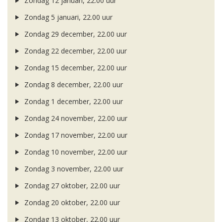
Zondag 12 januari, 22.00 uur
Zondag 5 januari, 22.00 uur
Zondag 29 december, 22.00 uur
Zondag 22 december, 22.00 uur
Zondag 15 december, 22.00 uur
Zondag 8 december, 22.00 uur
Zondag 1 december, 22.00 uur
Zondag 24 november, 22.00 uur
Zondag 17 november, 22.00 uur
Zondag 10 november, 22.00 uur
Zondag 3 november, 22.00 uur
Zondag 27 oktober, 22.00 uur
Zondag 20 oktober, 22.00 uur
Zondag 13 oktober, 22.00 uur