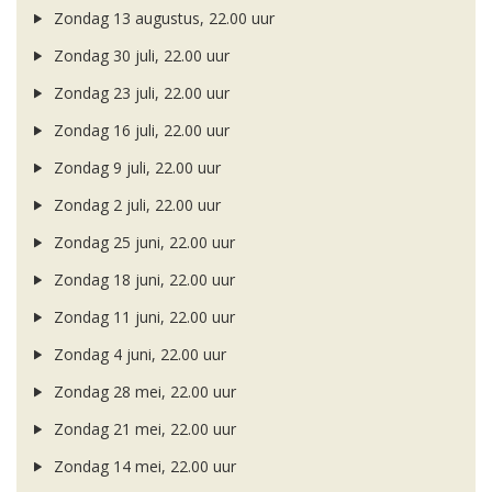
Zondag 13 augustus, 22.00 uur
Zondag 30 juli, 22.00 uur
Zondag 23 juli, 22.00 uur
Zondag 16 juli, 22.00 uur
Zondag 9 juli, 22.00 uur
Zondag 2 juli, 22.00 uur
Zondag 25 juni, 22.00 uur
Zondag 18 juni, 22.00 uur
Zondag 11 juni, 22.00 uur
Zondag 4 juni, 22.00 uur
Zondag 28 mei, 22.00 uur
Zondag 21 mei, 22.00 uur
Zondag 14 mei, 22.00 uur