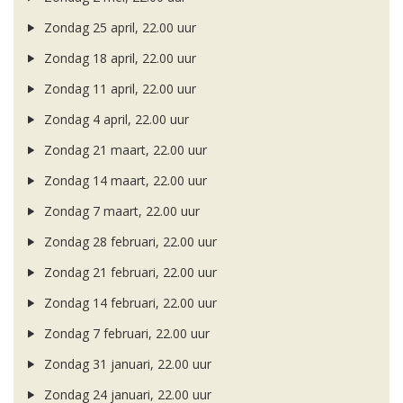
Zondag 25 april, 22.00 uur
Zondag 18 april, 22.00 uur
Zondag 11 april, 22.00 uur
Zondag 4 april, 22.00 uur
Zondag 21 maart, 22.00 uur
Zondag 14 maart, 22.00 uur
Zondag 7 maart, 22.00 uur
Zondag 28 februari, 22.00 uur
Zondag 21 februari, 22.00 uur
Zondag 14 februari, 22.00 uur
Zondag 7 februari, 22.00 uur
Zondag 31 januari, 22.00 uur
Zondag 24 januari, 22.00 uur