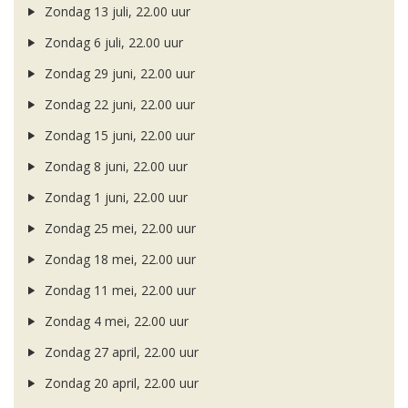
Zondag 13 juli, 22.00 uur
Zondag 6 juli, 22.00 uur
Zondag 29 juni, 22.00 uur
Zondag 22 juni, 22.00 uur
Zondag 15 juni, 22.00 uur
Zondag 8 juni, 22.00 uur
Zondag 1 juni, 22.00 uur
Zondag 25 mei, 22.00 uur
Zondag 18 mei, 22.00 uur
Zondag 11 mei, 22.00 uur
Zondag 4 mei, 22.00 uur
Zondag 27 april, 22.00 uur
Zondag 20 april, 22.00 uur