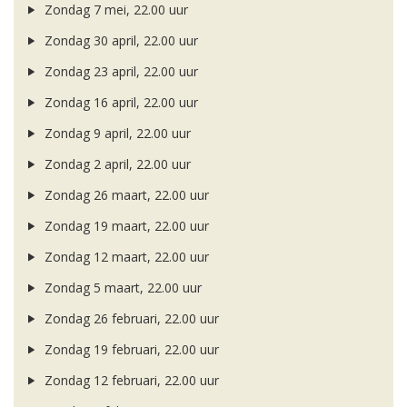
Zondag 7 mei, 22.00 uur
Zondag 30 april, 22.00 uur
Zondag 23 april, 22.00 uur
Zondag 16 april, 22.00 uur
Zondag 9 april, 22.00 uur
Zondag 2 april, 22.00 uur
Zondag 26 maart, 22.00 uur
Zondag 19 maart, 22.00 uur
Zondag 12 maart, 22.00 uur
Zondag 5 maart, 22.00 uur
Zondag 26 februari, 22.00 uur
Zondag 19 februari, 22.00 uur
Zondag 12 februari, 22.00 uur