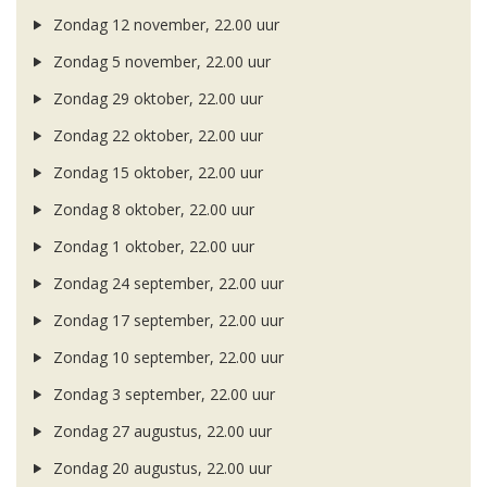
Zondag 12 november, 22.00 uur
Zondag 5 november, 22.00 uur
Zondag 29 oktober, 22.00 uur
Zondag 22 oktober, 22.00 uur
Zondag 15 oktober, 22.00 uur
Zondag 8 oktober, 22.00 uur
Zondag 1 oktober, 22.00 uur
Zondag 24 september, 22.00 uur
Zondag 17 september, 22.00 uur
Zondag 10 september, 22.00 uur
Zondag 3 september, 22.00 uur
Zondag 27 augustus, 22.00 uur
Zondag 20 augustus, 22.00 uur