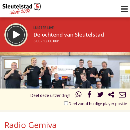
LUISTER LIVE:
De ochtend van Sleutelstad
6.00 - 12.00 uur
STRAKS:
De middag van Sleutelstad
22.00
23.00
12.00 - 18.00 uur
uur 1 van 1
Vorig uur
Volgend uur
Inklappen
Deel deze uitzending!
Deel vanaf huidige player positie
Radio Gemiva