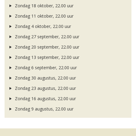
Zondag 18 oktober, 22.00 uur
Zondag 11 oktober, 22.00 uur
Zondag 4 oktober, 22.00 uur
Zondag 27 september, 22.00 uur
Zondag 20 september, 22.00 uur
Zondag 13 september, 22.00 uur
Zondag 6 september, 22.00 uur
Zondag 30 augustus, 22.00 uur
Zondag 23 augustus, 22.00 uur
Zondag 16 augustus, 22.00 uur
Zondag 9 augustus, 22.00 uur