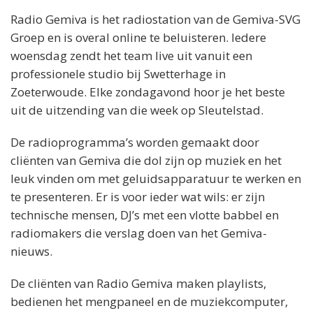
Radio Gemiva is het radiostation van de Gemiva-SVG
Groep en is overal online te beluisteren. Iedere
woensdag zendt het team live uit vanuit een
professionele studio bij Swetterhage in
Zoeterwoude. Elke zondagavond hoor je het beste
uit de uitzending van die week op Sleutelstad.
De radioprogramma’s worden gemaakt door
cliënten van Gemiva die dol zijn op muziek en het
leuk vinden om met geluidsapparatuur te werken en
te presenteren. Er is voor ieder wat wils: er zijn
technische mensen, DJ’s met een vlotte babbel en
radiomakers die verslag doen van het Gemiva-
nieuws.
De cliënten van Radio Gemiva maken playlists,
bedienen het mengpaneel en de muziekcomputer,