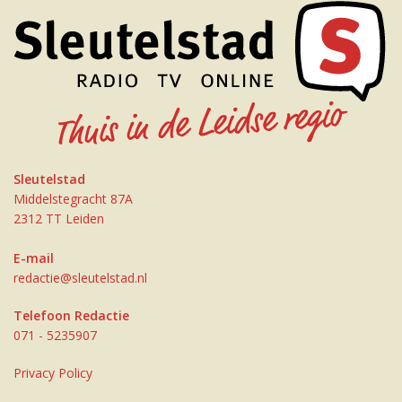
Sleutelstad
Middelstegracht 87A
2312 TT Leiden
E-mail
redactie@sleutelstad.nl
Telefoon Redactie
071 - 5235907
Privacy Policy