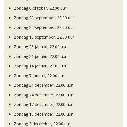
Zondag 6 oktober, 22.00 uur
Zondag 29 september, 22.00 uur
Zondag 22 september, 22.00 uur
Zondag 15 september, 22.00 uur
Zondag 28 januari, 22.00 uur
Zondag 21 januari, 22.00 uur
Zondag 14 januari, 22.00 uur
Zondag 7 januari, 22.00 uur
Zondag 31 december, 22.00 uur
Zondag 24 december, 22.00 uur
Zondag 17 december, 22.00 uur
Zondag 10 december, 22.00 uur
Zondag 3 december, 22.00 uur