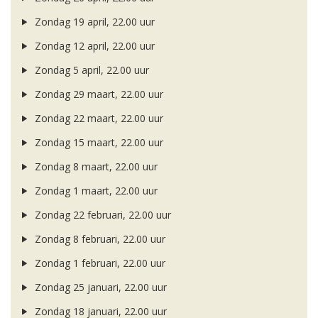
Zondag 19 april, 22.00 uur
Zondag 12 april, 22.00 uur
Zondag 5 april, 22.00 uur
Zondag 29 maart, 22.00 uur
Zondag 22 maart, 22.00 uur
Zondag 15 maart, 22.00 uur
Zondag 8 maart, 22.00 uur
Zondag 1 maart, 22.00 uur
Zondag 22 februari, 22.00 uur
Zondag 8 februari, 22.00 uur
Zondag 1 februari, 22.00 uur
Zondag 25 januari, 22.00 uur
Zondag 18 januari, 22.00 uur