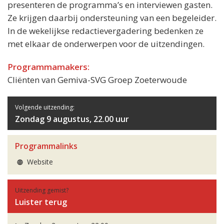
presenteren de programma’s en interviewen gasten.
Ze krijgen daarbij ondersteuning van een begeleider.
In de wekelijkse redactievergadering bedenken ze
met elkaar de onderwerpen voor de uitzendingen.
Programmamakers:
Cliënten van Gemiva-SVG Groep Zoeterwoude
Volgende uitzending:
Zondag 9 augustus, 22.00 uur
Programmalinks
Website
Uitzending gemist?
Luister terug