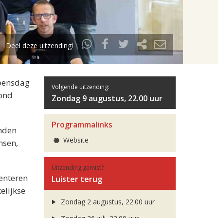
Deel deze uitzending!
woensdag
Volgende uitzending:
vond
Zondag 9 augustus, 22.00 uur
Programmalinks
inden
Website
nsen,
Uitzending gemist?
enteren
Luister terug
elijkse
Zondag 2 augustus, 22.00 uur