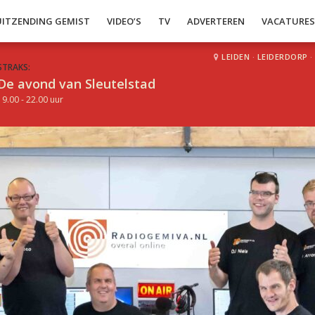
UITZENDING GEMIST
VIDEO’S
TV
ADVERTEREN
VACATURE
LEIDEN
·
LEIDERDORP
·
STRAKS:
De avond van Sleutelstad
19.00 - 22.00 uur