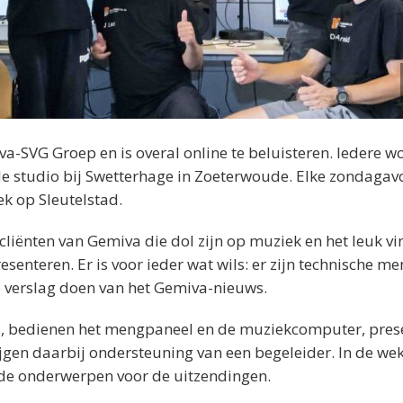
va-SVG Groep en is overal online te beluisteren. Iedere 
nele studio bij Swetterhage in Zoeterwoude. Elke zondaga
ek op Sleutelstad.
ënten van Gemiva die dol zijn op muziek en het leuk v
enteren. Er is voor ieder wat wils: er zijn technische me
e verslag doen van het Gemiva-nieuws.
ts, bedienen het mengpaneel en de muziekcomputer, pres
jgen daarbij ondersteuning van een begeleider. In de wek
de onderwerpen voor de uitzendingen.