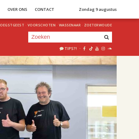
S
OVER ONS
CONTACT
Zondag 9 augustus
OEGSTGEEST
·
VOORSCHOTEN
·
WASSENAAR
·
ZOETERWOUDE
TIPS?!
·
Je luistert nu naar
uur 1 van 1
«
Vorig uur
Volgend uur
»
23.00