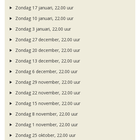
Zondag 17 januari, 22.00 uur
Zondag 10 januari, 22.00 uur
Zondag 3 januari, 22.00 uur
Zondag 27 december, 22.00 uur
Zondag 20 december, 22.00 uur
Zondag 13 december, 22.00 uur
Zondag 6 december, 22.00 uur
Zondag 29 november, 22.00 uur
Zondag 22 november, 22.00 uur
Zondag 15 november, 22.00 uur
Zondag 8 november, 22.00 uur
Zondag 1 november, 22.00 uur
Zondag 25 oktober, 22.00 uur