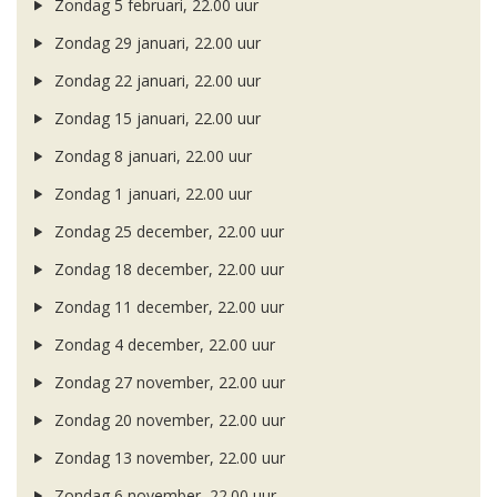
Zondag 5 februari, 22.00 uur
Zondag 29 januari, 22.00 uur
Zondag 22 januari, 22.00 uur
Zondag 15 januari, 22.00 uur
Zondag 8 januari, 22.00 uur
Zondag 1 januari, 22.00 uur
Zondag 25 december, 22.00 uur
Zondag 18 december, 22.00 uur
Zondag 11 december, 22.00 uur
Zondag 4 december, 22.00 uur
Zondag 27 november, 22.00 uur
Zondag 20 november, 22.00 uur
Zondag 13 november, 22.00 uur
Zondag 6 november, 22.00 uur