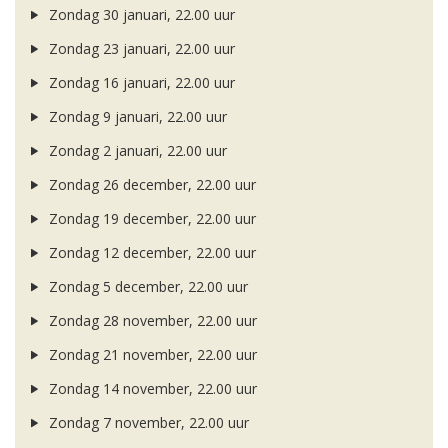
Zondag 30 januari, 22.00 uur
Zondag 23 januari, 22.00 uur
Zondag 16 januari, 22.00 uur
Zondag 9 januari, 22.00 uur
Zondag 2 januari, 22.00 uur
Zondag 26 december, 22.00 uur
Zondag 19 december, 22.00 uur
Zondag 12 december, 22.00 uur
Zondag 5 december, 22.00 uur
Zondag 28 november, 22.00 uur
Zondag 21 november, 22.00 uur
Zondag 14 november, 22.00 uur
Zondag 7 november, 22.00 uur