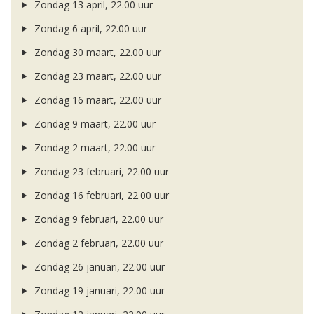
Zondag 13 april, 22.00 uur
Zondag 6 april, 22.00 uur
Zondag 30 maart, 22.00 uur
Zondag 23 maart, 22.00 uur
Zondag 16 maart, 22.00 uur
Zondag 9 maart, 22.00 uur
Zondag 2 maart, 22.00 uur
Zondag 23 februari, 22.00 uur
Zondag 16 februari, 22.00 uur
Zondag 9 februari, 22.00 uur
Zondag 2 februari, 22.00 uur
Zondag 26 januari, 22.00 uur
Zondag 19 januari, 22.00 uur