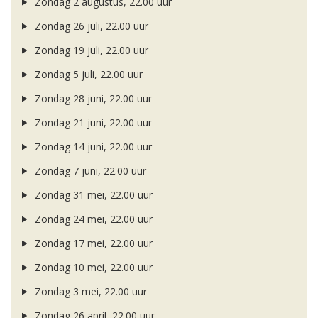
Zondag 2 augustus, 22.00 uur
Zondag 26 juli, 22.00 uur
Zondag 19 juli, 22.00 uur
Zondag 5 juli, 22.00 uur
Zondag 28 juni, 22.00 uur
Zondag 21 juni, 22.00 uur
Zondag 14 juni, 22.00 uur
Zondag 7 juni, 22.00 uur
Zondag 31 mei, 22.00 uur
Zondag 24 mei, 22.00 uur
Zondag 17 mei, 22.00 uur
Zondag 10 mei, 22.00 uur
Zondag 3 mei, 22.00 uur
Zondag 26 april, 22.00 uur