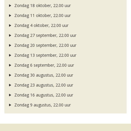
Zondag 18 oktober, 22.00 uur
Zondag 11 oktober, 22.00 uur
Zondag 4 oktober, 22.00 uur
Zondag 27 september, 22.00 uur
Zondag 20 september, 22.00 uur
Zondag 13 september, 22.00 uur
Zondag 6 september, 22.00 uur
Zondag 30 augustus, 22.00 uur
Zondag 23 augustus, 22.00 uur
Zondag 16 augustus, 22.00 uur
Zondag 9 augustus, 22.00 uur