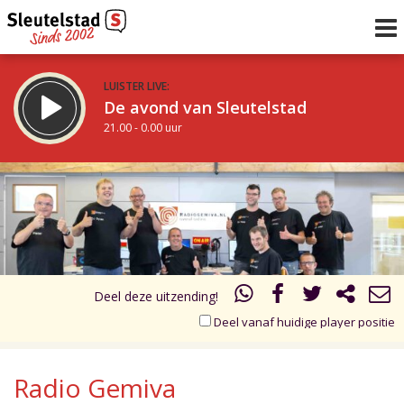
LUISTER LIVE:
De avond van Sleutelstad
21.00 - 0.00 uur
STRAKS:
De nacht van Sleutelstad
22.00
23.00
0.00 - 6.00 uur
uur 1 van 1
Vorig uur
Volgend uur
Inklappen
Deel deze uitzending!
Deel vanaf huidige player positie
Radio Gemiva