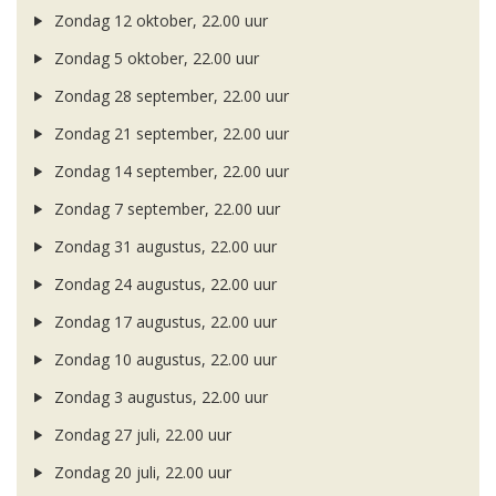
Zondag 12 oktober, 22.00 uur
Zondag 5 oktober, 22.00 uur
Zondag 28 september, 22.00 uur
Zondag 21 september, 22.00 uur
Zondag 14 september, 22.00 uur
Zondag 7 september, 22.00 uur
Zondag 31 augustus, 22.00 uur
Zondag 24 augustus, 22.00 uur
Zondag 17 augustus, 22.00 uur
Zondag 10 augustus, 22.00 uur
Zondag 3 augustus, 22.00 uur
Zondag 27 juli, 22.00 uur
Zondag 20 juli, 22.00 uur