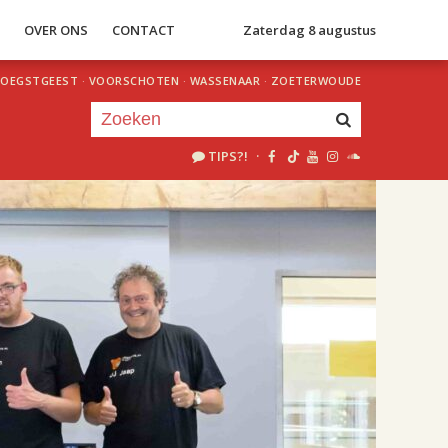
S
OVER ONS
CONTACT
Zaterdag 8 augustus
OEGSTGEEST
·
VOORSCHOTEN
·
WASSENAAR
·
ZOETERWOUDE
TIPS?!
·
Je luistert nu naar
uur 1 van 1
«
Vorig uur
Volgend uur
»
23.00