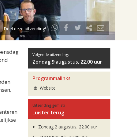
Deel deze uitzending!
woensdag
Volgende uitzending:
vond
Zondag 9 augustus, 22.00 uur
Programmalinks
inden
Website
nsen,
Uitzending gemist?
enteren
Luister terug
elijkse
Zondag 2 augustus, 22.00 uur