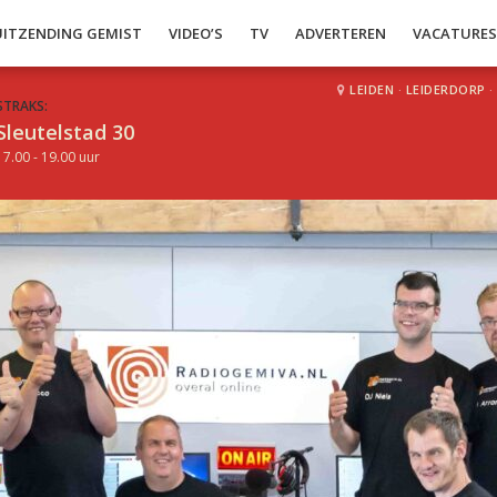
UITZENDING GEMIST
VIDEO’S
TV
ADVERTEREN
VACATURE
LEIDEN
·
LEIDERDORP
·
STRAKS:
Sleutelstad 30
17.00 - 19.00 uur