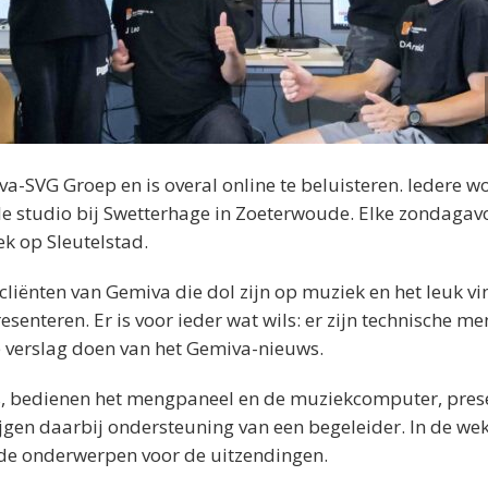
va-SVG Groep en is overal online te beluisteren. Iedere 
nele studio bij Swetterhage in Zoeterwoude. Elke zondaga
ek op Sleutelstad.
ënten van Gemiva die dol zijn op muziek en het leuk v
enteren. Er is voor ieder wat wils: er zijn technische me
e verslag doen van het Gemiva-nieuws.
ts, bedienen het mengpaneel en de muziekcomputer, pres
jgen daarbij ondersteuning van een begeleider. In de wek
de onderwerpen voor de uitzendingen.