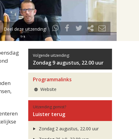
Deel deze uitzending!
woensdag
Volgende uitzending:
vond
Zondag 9 augustus, 22.00 uur
Programmalinks
inden
Website
nsen,
Uitzending gemist?
enteren
Luister terug
elijkse
Zondag 2 augustus, 22.00 uur