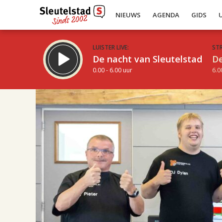
NIEUWS
AGENDA
GIDS
LUISTER LIVE:
ST
De nacht van Sleutelstad
De
0.00 - 6.00 uur
6.0
22.00
Inklappen