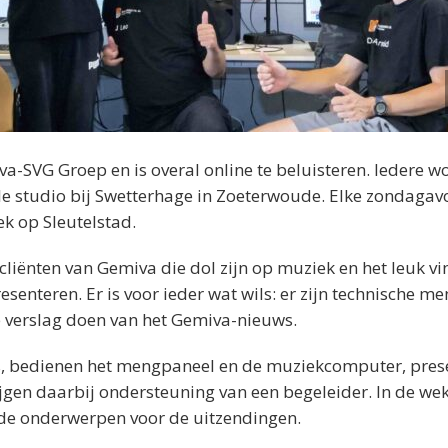
va-SVG Groep en is overal online te beluisteren. Iedere 
nele studio bij Swetterhage in Zoeterwoude. Elke zondaga
ek op Sleutelstad.
ënten van Gemiva die dol zijn op muziek en het leuk v
enteren. Er is voor ieder wat wils: er zijn technische me
e verslag doen van het Gemiva-nieuws.
ts, bedienen het mengpaneel en de muziekcomputer, pres
jgen daarbij ondersteuning van een begeleider. In de wek
de onderwerpen voor de uitzendingen.