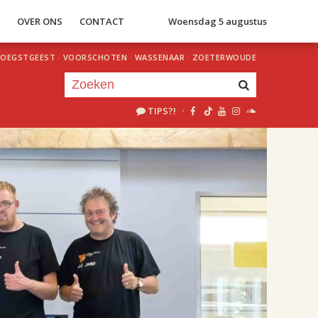
S
OVER ONS
CONTACT
Woensdag 5 augustus
OEGSTGEEST
·
VOORSCHOTEN
·
WASSENAAR
·
ZOETERWOUDE
TIPS?!
·
Je luistert nu naar
uur 1 van 1
«
Vorig uur
Volgend uur
»
23.00