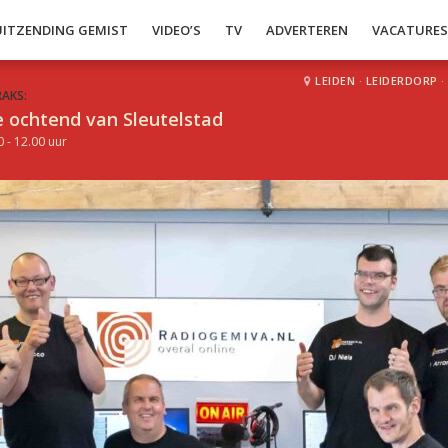
UITZENDING GEMIST
VIDEO’S
TV
ADVERTEREN
VACATURE
LEIDEN
·
LEIDERDORP
·
RAKS:
 ochtend van Sleutelstad
0 - 12.00 uur