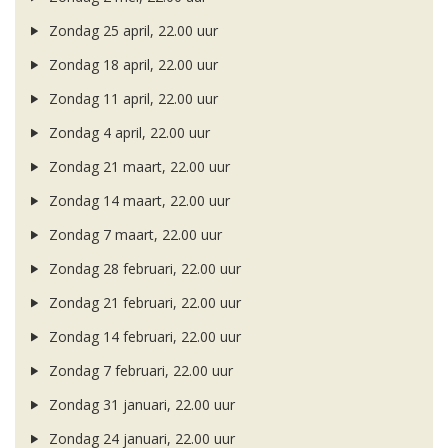
Zondag 25 april, 22.00 uur
Zondag 18 april, 22.00 uur
Zondag 11 april, 22.00 uur
Zondag 4 april, 22.00 uur
Zondag 21 maart, 22.00 uur
Zondag 14 maart, 22.00 uur
Zondag 7 maart, 22.00 uur
Zondag 28 februari, 22.00 uur
Zondag 21 februari, 22.00 uur
Zondag 14 februari, 22.00 uur
Zondag 7 februari, 22.00 uur
Zondag 31 januari, 22.00 uur
Zondag 24 januari, 22.00 uur