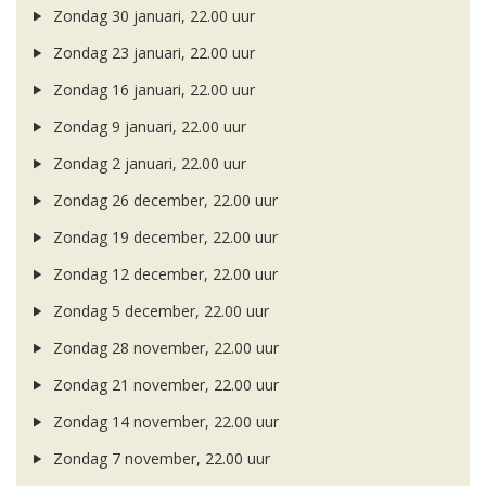
Zondag 30 januari, 22.00 uur
Zondag 23 januari, 22.00 uur
Zondag 16 januari, 22.00 uur
Zondag 9 januari, 22.00 uur
Zondag 2 januari, 22.00 uur
Zondag 26 december, 22.00 uur
Zondag 19 december, 22.00 uur
Zondag 12 december, 22.00 uur
Zondag 5 december, 22.00 uur
Zondag 28 november, 22.00 uur
Zondag 21 november, 22.00 uur
Zondag 14 november, 22.00 uur
Zondag 7 november, 22.00 uur