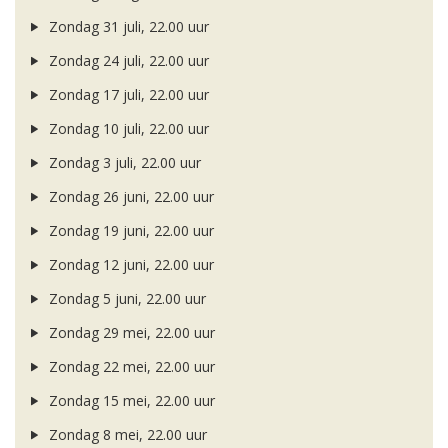
Zondag 31 juli, 22.00 uur
Zondag 24 juli, 22.00 uur
Zondag 17 juli, 22.00 uur
Zondag 10 juli, 22.00 uur
Zondag 3 juli, 22.00 uur
Zondag 26 juni, 22.00 uur
Zondag 19 juni, 22.00 uur
Zondag 12 juni, 22.00 uur
Zondag 5 juni, 22.00 uur
Zondag 29 mei, 22.00 uur
Zondag 22 mei, 22.00 uur
Zondag 15 mei, 22.00 uur
Zondag 8 mei, 22.00 uur