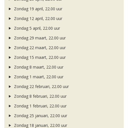
Zondag 19 april, 22.00 uur
Zondag 12 april, 22.00 uur
Zondag 5 april, 22.00 uur
Zondag 29 maart, 22.00 uur
Zondag 22 maart, 22.00 uur
Zondag 15 maart, 22.00 uur
Zondag 8 maart, 22.00 uur
Zondag 1 maart, 22.00 uur
Zondag 22 februari, 22.00 uur
Zondag 8 februari, 22.00 uur
Zondag 1 februari, 22.00 uur
Zondag 25 januari, 22.00 uur
Zondag 18 januari, 22.00 uur