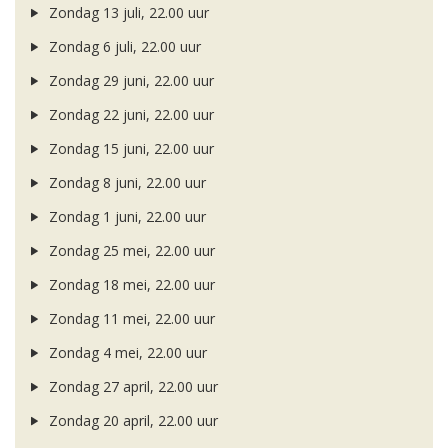
Zondag 13 juli, 22.00 uur
Zondag 6 juli, 22.00 uur
Zondag 29 juni, 22.00 uur
Zondag 22 juni, 22.00 uur
Zondag 15 juni, 22.00 uur
Zondag 8 juni, 22.00 uur
Zondag 1 juni, 22.00 uur
Zondag 25 mei, 22.00 uur
Zondag 18 mei, 22.00 uur
Zondag 11 mei, 22.00 uur
Zondag 4 mei, 22.00 uur
Zondag 27 april, 22.00 uur
Zondag 20 april, 22.00 uur