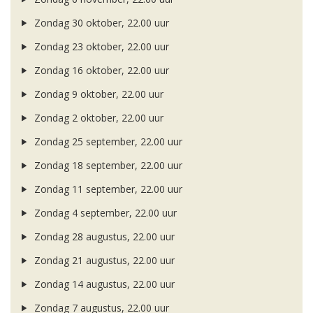
Zondag 30 oktober, 22.00 uur
Zondag 23 oktober, 22.00 uur
Zondag 16 oktober, 22.00 uur
Zondag 9 oktober, 22.00 uur
Zondag 2 oktober, 22.00 uur
Zondag 25 september, 22.00 uur
Zondag 18 september, 22.00 uur
Zondag 11 september, 22.00 uur
Zondag 4 september, 22.00 uur
Zondag 28 augustus, 22.00 uur
Zondag 21 augustus, 22.00 uur
Zondag 14 augustus, 22.00 uur
Zondag 7 augustus, 22.00 uur