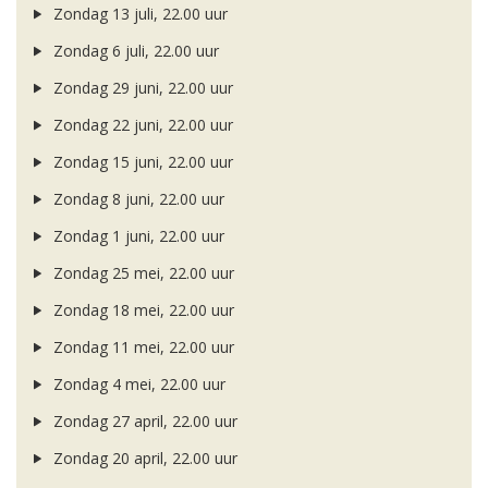
Zondag 13 juli, 22.00 uur
Zondag 6 juli, 22.00 uur
Zondag 29 juni, 22.00 uur
Zondag 22 juni, 22.00 uur
Zondag 15 juni, 22.00 uur
Zondag 8 juni, 22.00 uur
Zondag 1 juni, 22.00 uur
Zondag 25 mei, 22.00 uur
Zondag 18 mei, 22.00 uur
Zondag 11 mei, 22.00 uur
Zondag 4 mei, 22.00 uur
Zondag 27 april, 22.00 uur
Zondag 20 april, 22.00 uur