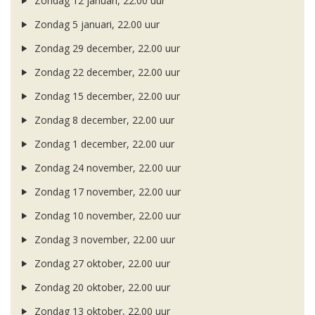
Zondag 12 januari, 22.00 uur
Zondag 5 januari, 22.00 uur
Zondag 29 december, 22.00 uur
Zondag 22 december, 22.00 uur
Zondag 15 december, 22.00 uur
Zondag 8 december, 22.00 uur
Zondag 1 december, 22.00 uur
Zondag 24 november, 22.00 uur
Zondag 17 november, 22.00 uur
Zondag 10 november, 22.00 uur
Zondag 3 november, 22.00 uur
Zondag 27 oktober, 22.00 uur
Zondag 20 oktober, 22.00 uur
Zondag 13 oktober, 22.00 uur