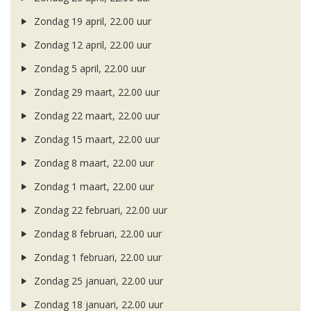
Zondag 19 april, 22.00 uur
Zondag 12 april, 22.00 uur
Zondag 5 april, 22.00 uur
Zondag 29 maart, 22.00 uur
Zondag 22 maart, 22.00 uur
Zondag 15 maart, 22.00 uur
Zondag 8 maart, 22.00 uur
Zondag 1 maart, 22.00 uur
Zondag 22 februari, 22.00 uur
Zondag 8 februari, 22.00 uur
Zondag 1 februari, 22.00 uur
Zondag 25 januari, 22.00 uur
Zondag 18 januari, 22.00 uur