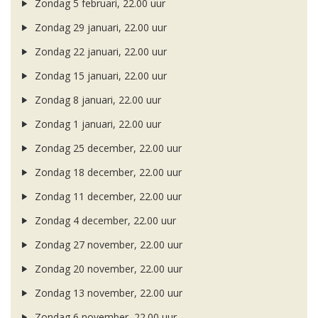
Zondag 5 februari, 22.00 uur
Zondag 29 januari, 22.00 uur
Zondag 22 januari, 22.00 uur
Zondag 15 januari, 22.00 uur
Zondag 8 januari, 22.00 uur
Zondag 1 januari, 22.00 uur
Zondag 25 december, 22.00 uur
Zondag 18 december, 22.00 uur
Zondag 11 december, 22.00 uur
Zondag 4 december, 22.00 uur
Zondag 27 november, 22.00 uur
Zondag 20 november, 22.00 uur
Zondag 13 november, 22.00 uur
Zondag 6 november, 22.00 uur