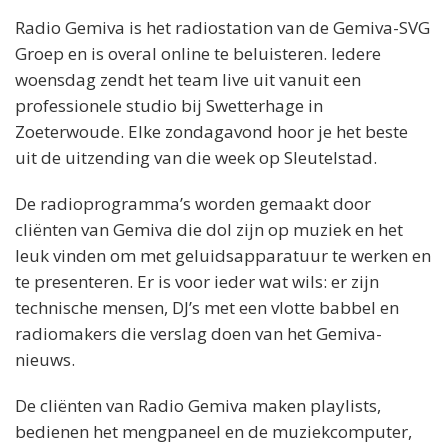
Radio Gemiva is het radiostation van de Gemiva-SVG
Groep en is overal online te beluisteren. Iedere
woensdag zendt het team live uit vanuit een
professionele studio bij Swetterhage in
Zoeterwoude. Elke zondagavond hoor je het beste
uit de uitzending van die week op Sleutelstad.
De radioprogramma’s worden gemaakt door
cliënten van Gemiva die dol zijn op muziek en het
leuk vinden om met geluidsapparatuur te werken en
te presenteren. Er is voor ieder wat wils: er zijn
technische mensen, DJ’s met een vlotte babbel en
radiomakers die verslag doen van het Gemiva-
nieuws.
De cliënten van Radio Gemiva maken playlists,
bedienen het mengpaneel en de muziekcomputer,