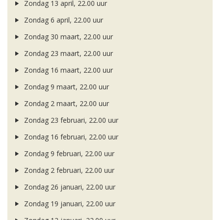
Zondag 13 april, 22.00 uur
Zondag 6 april, 22.00 uur
Zondag 30 maart, 22.00 uur
Zondag 23 maart, 22.00 uur
Zondag 16 maart, 22.00 uur
Zondag 9 maart, 22.00 uur
Zondag 2 maart, 22.00 uur
Zondag 23 februari, 22.00 uur
Zondag 16 februari, 22.00 uur
Zondag 9 februari, 22.00 uur
Zondag 2 februari, 22.00 uur
Zondag 26 januari, 22.00 uur
Zondag 19 januari, 22.00 uur