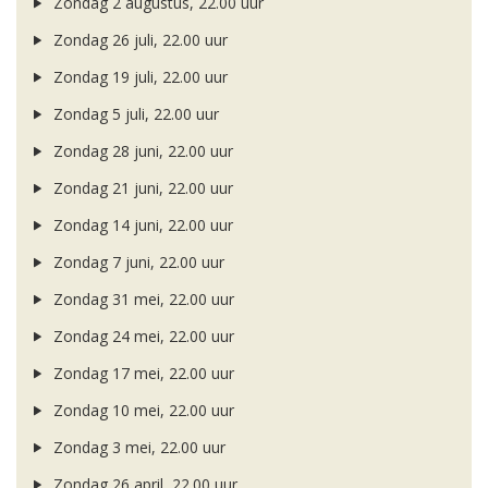
Zondag 2 augustus, 22.00 uur
Zondag 26 juli, 22.00 uur
Zondag 19 juli, 22.00 uur
Zondag 5 juli, 22.00 uur
Zondag 28 juni, 22.00 uur
Zondag 21 juni, 22.00 uur
Zondag 14 juni, 22.00 uur
Zondag 7 juni, 22.00 uur
Zondag 31 mei, 22.00 uur
Zondag 24 mei, 22.00 uur
Zondag 17 mei, 22.00 uur
Zondag 10 mei, 22.00 uur
Zondag 3 mei, 22.00 uur
Zondag 26 april, 22.00 uur