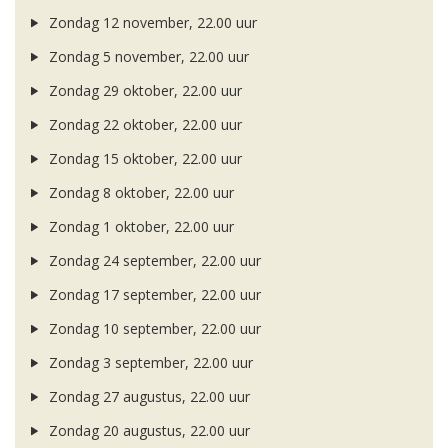
Zondag 12 november, 22.00 uur
Zondag 5 november, 22.00 uur
Zondag 29 oktober, 22.00 uur
Zondag 22 oktober, 22.00 uur
Zondag 15 oktober, 22.00 uur
Zondag 8 oktober, 22.00 uur
Zondag 1 oktober, 22.00 uur
Zondag 24 september, 22.00 uur
Zondag 17 september, 22.00 uur
Zondag 10 september, 22.00 uur
Zondag 3 september, 22.00 uur
Zondag 27 augustus, 22.00 uur
Zondag 20 augustus, 22.00 uur