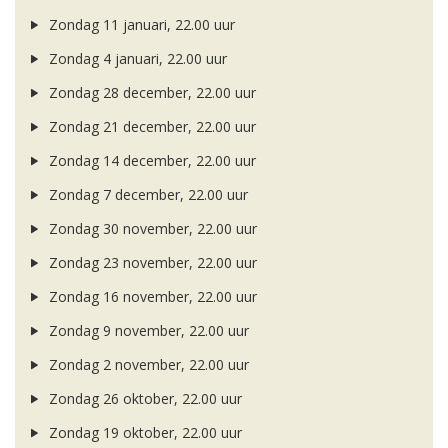
Zondag 11 januari, 22.00 uur
Zondag 4 januari, 22.00 uur
Zondag 28 december, 22.00 uur
Zondag 21 december, 22.00 uur
Zondag 14 december, 22.00 uur
Zondag 7 december, 22.00 uur
Zondag 30 november, 22.00 uur
Zondag 23 november, 22.00 uur
Zondag 16 november, 22.00 uur
Zondag 9 november, 22.00 uur
Zondag 2 november, 22.00 uur
Zondag 26 oktober, 22.00 uur
Zondag 19 oktober, 22.00 uur