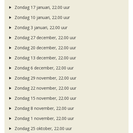
Zondag 17 januari, 22.00 uur
Zondag 10 januari, 22.00 uur
Zondag 3 januari, 22.00 uur
Zondag 27 december, 22.00 uur
Zondag 20 december, 22.00 uur
Zondag 13 december, 22.00 uur
Zondag 6 december, 22.00 uur
Zondag 29 november, 22.00 uur
Zondag 22 november, 22.00 uur
Zondag 15 november, 22.00 uur
Zondag 8 november, 22.00 uur
Zondag 1 november, 22.00 uur
Zondag 25 oktober, 22.00 uur