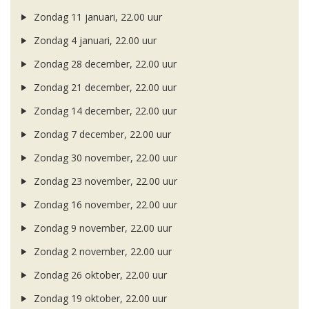
Zondag 11 januari, 22.00 uur
Zondag 4 januari, 22.00 uur
Zondag 28 december, 22.00 uur
Zondag 21 december, 22.00 uur
Zondag 14 december, 22.00 uur
Zondag 7 december, 22.00 uur
Zondag 30 november, 22.00 uur
Zondag 23 november, 22.00 uur
Zondag 16 november, 22.00 uur
Zondag 9 november, 22.00 uur
Zondag 2 november, 22.00 uur
Zondag 26 oktober, 22.00 uur
Zondag 19 oktober, 22.00 uur