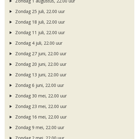
Zondag 1 augustus, 22.00 uur
Zondag 25 juli, 22.00 uur
Zondag 18 juli, 22.00 uur
Zondag 11 juli, 22.00 uur
Zondag 4 juli, 22.00 uur
Zondag 27 juni, 22.00 uur
Zondag 20 juni, 22.00 uur
Zondag 13 juni, 22.00 uur
Zondag 6 juni, 22.00 uur
Zondag 30 mei, 22.00 uur
Zondag 23 mei, 22.00 uur
Zondag 16 mei, 22.00 uur
Zondag 9 mei, 22.00 uur
Zondag 2 mei, 22.00 uur