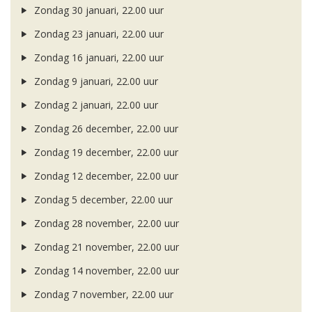
Zondag 30 januari, 22.00 uur
Zondag 23 januari, 22.00 uur
Zondag 16 januari, 22.00 uur
Zondag 9 januari, 22.00 uur
Zondag 2 januari, 22.00 uur
Zondag 26 december, 22.00 uur
Zondag 19 december, 22.00 uur
Zondag 12 december, 22.00 uur
Zondag 5 december, 22.00 uur
Zondag 28 november, 22.00 uur
Zondag 21 november, 22.00 uur
Zondag 14 november, 22.00 uur
Zondag 7 november, 22.00 uur