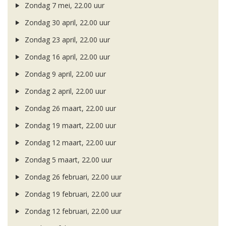
Zondag 7 mei, 22.00 uur
Zondag 30 april, 22.00 uur
Zondag 23 april, 22.00 uur
Zondag 16 april, 22.00 uur
Zondag 9 april, 22.00 uur
Zondag 2 april, 22.00 uur
Zondag 26 maart, 22.00 uur
Zondag 19 maart, 22.00 uur
Zondag 12 maart, 22.00 uur
Zondag 5 maart, 22.00 uur
Zondag 26 februari, 22.00 uur
Zondag 19 februari, 22.00 uur
Zondag 12 februari, 22.00 uur