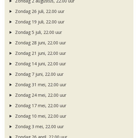
Zondag 2 augustus, 22.00 uur
Zondag 26 juli, 22.00 uur
Zondag 19 juli, 22.00 uur
Zondag 5 juli, 22.00 uur
Zondag 28 juni, 22.00 uur
Zondag 21 juni, 22.00 uur
Zondag 14 juni, 22.00 uur
Zondag 7 juni, 22.00 uur
Zondag 31 mei, 22.00 uur
Zondag 24 mei, 22.00 uur
Zondag 17 mei, 22.00 uur
Zondag 10 mei, 22.00 uur
Zondag 3 mei, 22.00 uur
Zondag 26 april, 22.00 uur