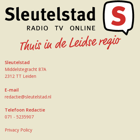
Sleutelstad
Middelstegracht 87A
2312 TT Leiden
E-mail
redactie@sleutelstad.nl
Telefoon Redactie
071 - 5235907
Privacy Policy