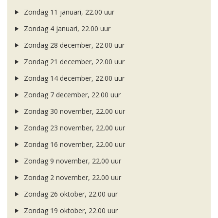
Zondag 11 januari, 22.00 uur
Zondag 4 januari, 22.00 uur
Zondag 28 december, 22.00 uur
Zondag 21 december, 22.00 uur
Zondag 14 december, 22.00 uur
Zondag 7 december, 22.00 uur
Zondag 30 november, 22.00 uur
Zondag 23 november, 22.00 uur
Zondag 16 november, 22.00 uur
Zondag 9 november, 22.00 uur
Zondag 2 november, 22.00 uur
Zondag 26 oktober, 22.00 uur
Zondag 19 oktober, 22.00 uur