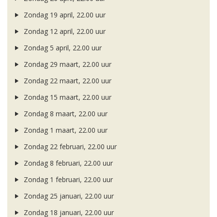
Zondag 19 april, 22.00 uur
Zondag 12 april, 22.00 uur
Zondag 5 april, 22.00 uur
Zondag 29 maart, 22.00 uur
Zondag 22 maart, 22.00 uur
Zondag 15 maart, 22.00 uur
Zondag 8 maart, 22.00 uur
Zondag 1 maart, 22.00 uur
Zondag 22 februari, 22.00 uur
Zondag 8 februari, 22.00 uur
Zondag 1 februari, 22.00 uur
Zondag 25 januari, 22.00 uur
Zondag 18 januari, 22.00 uur