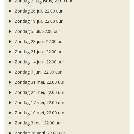
Zondag 2 augustus, 22.00 uur
Zondag 26 juli, 22.00 uur
Zondag 19 juli, 22.00 uur
Zondag 5 juli, 22.00 uur
Zondag 28 juni, 22.00 uur
Zondag 21 juni, 22.00 uur
Zondag 14 juni, 22.00 uur
Zondag 7 juni, 22.00 uur
Zondag 31 mei, 22.00 uur
Zondag 24 mei, 22.00 uur
Zondag 17 mei, 22.00 uur
Zondag 10 mei, 22.00 uur
Zondag 3 mei, 22.00 uur
Zondag 26 april, 22.00 uur