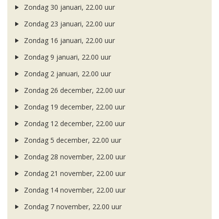
Zondag 30 januari, 22.00 uur
Zondag 23 januari, 22.00 uur
Zondag 16 januari, 22.00 uur
Zondag 9 januari, 22.00 uur
Zondag 2 januari, 22.00 uur
Zondag 26 december, 22.00 uur
Zondag 19 december, 22.00 uur
Zondag 12 december, 22.00 uur
Zondag 5 december, 22.00 uur
Zondag 28 november, 22.00 uur
Zondag 21 november, 22.00 uur
Zondag 14 november, 22.00 uur
Zondag 7 november, 22.00 uur