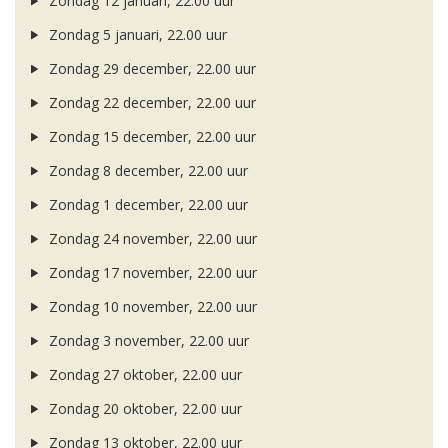
Zondag 12 januari, 22.00 uur
Zondag 5 januari, 22.00 uur
Zondag 29 december, 22.00 uur
Zondag 22 december, 22.00 uur
Zondag 15 december, 22.00 uur
Zondag 8 december, 22.00 uur
Zondag 1 december, 22.00 uur
Zondag 24 november, 22.00 uur
Zondag 17 november, 22.00 uur
Zondag 10 november, 22.00 uur
Zondag 3 november, 22.00 uur
Zondag 27 oktober, 22.00 uur
Zondag 20 oktober, 22.00 uur
Zondag 13 oktober, 22.00 uur