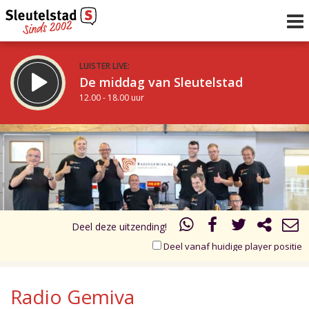
LUISTER LIVE:
De middag van Sleutelstad
12.00 - 18.00 uur
STRAKS:
De avond van Sleutelstad
22.00
23.00
18.00 - 19.00 uur
uur 1 van 1
Vorig uur
Volgend uur
Inklappen
Deel deze uitzending!
Deel vanaf huidige player positie
Radio Gemiva