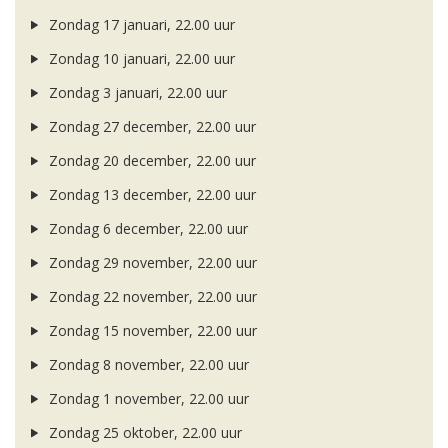
Zondag 17 januari, 22.00 uur
Zondag 10 januari, 22.00 uur
Zondag 3 januari, 22.00 uur
Zondag 27 december, 22.00 uur
Zondag 20 december, 22.00 uur
Zondag 13 december, 22.00 uur
Zondag 6 december, 22.00 uur
Zondag 29 november, 22.00 uur
Zondag 22 november, 22.00 uur
Zondag 15 november, 22.00 uur
Zondag 8 november, 22.00 uur
Zondag 1 november, 22.00 uur
Zondag 25 oktober, 22.00 uur