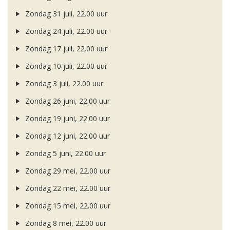
Zondag 31 juli, 22.00 uur
Zondag 24 juli, 22.00 uur
Zondag 17 juli, 22.00 uur
Zondag 10 juli, 22.00 uur
Zondag 3 juli, 22.00 uur
Zondag 26 juni, 22.00 uur
Zondag 19 juni, 22.00 uur
Zondag 12 juni, 22.00 uur
Zondag 5 juni, 22.00 uur
Zondag 29 mei, 22.00 uur
Zondag 22 mei, 22.00 uur
Zondag 15 mei, 22.00 uur
Zondag 8 mei, 22.00 uur