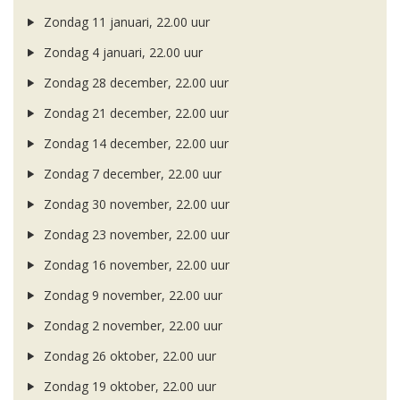
Zondag 11 januari, 22.00 uur
Zondag 4 januari, 22.00 uur
Zondag 28 december, 22.00 uur
Zondag 21 december, 22.00 uur
Zondag 14 december, 22.00 uur
Zondag 7 december, 22.00 uur
Zondag 30 november, 22.00 uur
Zondag 23 november, 22.00 uur
Zondag 16 november, 22.00 uur
Zondag 9 november, 22.00 uur
Zondag 2 november, 22.00 uur
Zondag 26 oktober, 22.00 uur
Zondag 19 oktober, 22.00 uur