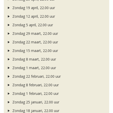
Zondag 19 april, 22.00 uur
Zondag 12 april, 22.00 uur
Zondag 5 april, 22.00 uur
Zondag 29 maart, 22.00 uur
Zondag 22 maart, 22.00 uur
Zondag 15 maart, 22.00 uur
Zondag 8 maart, 22.00 uur
Zondag 1 maart, 22.00 uur
Zondag 22 februari, 22.00 uur
Zondag 8 februari, 22.00 uur
Zondag 1 februari, 22.00 uur
Zondag 25 januari, 22.00 uur
Zondag 18 januari, 22.00 uur