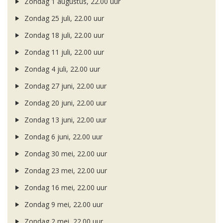
Zondag 1 augustus, 22.00 uur
Zondag 25 juli, 22.00 uur
Zondag 18 juli, 22.00 uur
Zondag 11 juli, 22.00 uur
Zondag 4 juli, 22.00 uur
Zondag 27 juni, 22.00 uur
Zondag 20 juni, 22.00 uur
Zondag 13 juni, 22.00 uur
Zondag 6 juni, 22.00 uur
Zondag 30 mei, 22.00 uur
Zondag 23 mei, 22.00 uur
Zondag 16 mei, 22.00 uur
Zondag 9 mei, 22.00 uur
Zondag 2 mei, 22.00 uur