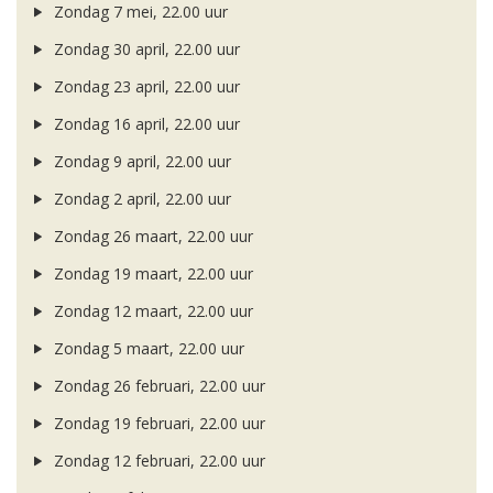
Zondag 7 mei, 22.00 uur
Zondag 30 april, 22.00 uur
Zondag 23 april, 22.00 uur
Zondag 16 april, 22.00 uur
Zondag 9 april, 22.00 uur
Zondag 2 april, 22.00 uur
Zondag 26 maart, 22.00 uur
Zondag 19 maart, 22.00 uur
Zondag 12 maart, 22.00 uur
Zondag 5 maart, 22.00 uur
Zondag 26 februari, 22.00 uur
Zondag 19 februari, 22.00 uur
Zondag 12 februari, 22.00 uur