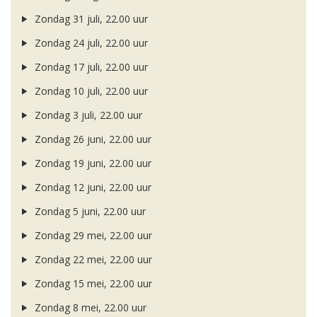
Zondag 31 juli, 22.00 uur
Zondag 24 juli, 22.00 uur
Zondag 17 juli, 22.00 uur
Zondag 10 juli, 22.00 uur
Zondag 3 juli, 22.00 uur
Zondag 26 juni, 22.00 uur
Zondag 19 juni, 22.00 uur
Zondag 12 juni, 22.00 uur
Zondag 5 juni, 22.00 uur
Zondag 29 mei, 22.00 uur
Zondag 22 mei, 22.00 uur
Zondag 15 mei, 22.00 uur
Zondag 8 mei, 22.00 uur