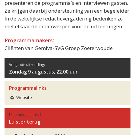
presenteren de programma’s en interviewen gasten.
Ze krijgen daarbij ondersteuning van een begeleider.
In de wekelijkse redactievergadering bedenken ze
met elkaar de onderwerpen voor de uitzendingen.
Programmamakers:
Cliënten van Gemiva-SVG Groep Zoeterwoude
Volgende uitzending:
Zondag 9 augustus, 22.00 uur
Programmalinks
Website
Uitzending gemist?
Luister terug