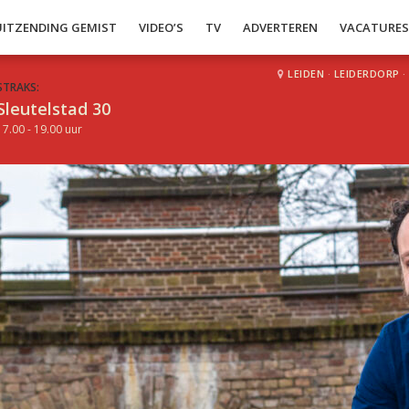
UITZENDING GEMIST
VIDEO’S
TV
ADVERTEREN
VACATURE
LEIDEN
·
LEIDERDORP
·
STRAKS:
Sleutelstad 30
17.00 - 19.00 uur