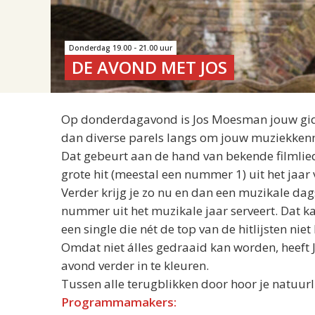
Donderdag 19.00 - 21.00 uur
DE AVOND MET JOS
Op donderdagavond is
Jos
Moesman jouw gids 
dan diverse parels langs om jouw muziekkennis 
Dat gebeurt aan de hand van bekende filmlied
grote hit (meestal een nummer 1) uit het jaar
Verder krijg je zo nu en dan een muzikale dag
nummer uit het muzikale jaar serveert. Dat k
een single die nét de top van de hitlijsten niet
Omdat niet álles gedraaid kan worden, heeft
avond verder in te kleuren.
Tussen alle terugblikken door hoor je natuurl
Programmamakers: