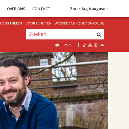
S
OVER ONS
CONTACT
Zaterdag 8 augustus
OEGSTGEEST
·
VOORSCHOTEN
·
WASSENAAR
·
ZOETERWOUDE
TIPS?!
·
Je luistert nu naar
uur 1 van 2
«
Vorig uur
Volgend uur
»
20.00