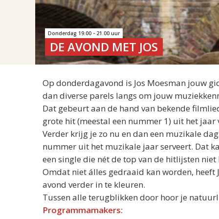
Donderdag 19.00 - 21.00 uur
DE AVOND MET JOS
Op donderdagavond is
Jos
Moesman jouw gids 
dan diverse parels langs om jouw muziekkennis 
Dat gebeurt aan de hand van bekende filmlied
grote hit (meestal een nummer 1) uit het jaar
Verder krijg je zo nu en dan een muzikale dag
nummer uit het muzikale jaar serveert. Dat k
een single die nét de top van de hitlijsten niet
Omdat niet álles gedraaid kan worden, heeft
avond verder in te kleuren.
Tussen alle terugblikken door hoor je natuurl
Programmamakers: