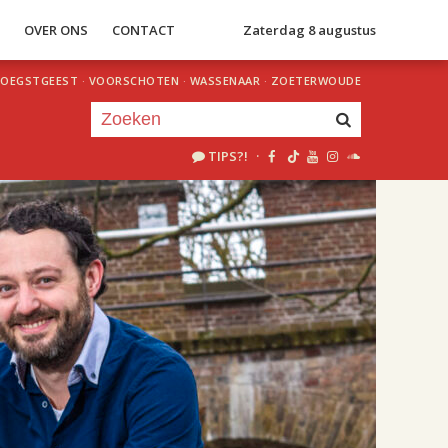
S
OVER ONS
CONTACT
Zaterdag 8 augustus
OEGSTGEEST
·
VOORSCHOTEN
·
WASSENAAR
·
ZOETERWOUDE
TIPS?!
·
Je luistert nu naar
uur 1 van 2
«
Vorig uur
Volgend uur
»
20.00