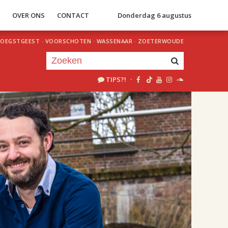
S
OVER ONS
CONTACT
Donderdag 6 augustus
OEGSTGEEST
·
VOORSCHOTEN
·
WASSENAAR
·
ZOETERWOUDE
TIPS?!
·
Je luistert nu naar
uur 1 van 2
«
Vorig uur
Volgend uur
»
20.00