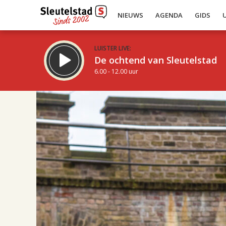
NIEUWS
AGENDA
GIDS
LUISTER LIVE:
De ochtend van Sleutelstad
6.00 - 12.00 uur
19.00
Inklappen