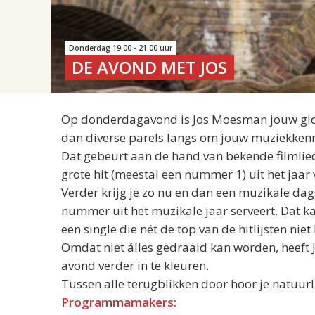
Donderdag 19.00 - 21.00 uur
DE AVOND MET JOS
Op donderdagavond is
Jos
Moesman jouw gids 
dan diverse parels langs om jouw muziekkennis 
Dat gebeurt aan de hand van bekende filmlied
grote hit (meestal een nummer 1) uit het jaar
Verder krijg je zo nu en dan een muzikale dag
nummer uit het muzikale jaar serveert. Dat k
een single die nét de top van de hitlijsten niet
Omdat niet álles gedraaid kan worden, heeft
avond verder in te kleuren.
Tussen alle terugblikken door hoor je natuurl
Programmamakers: