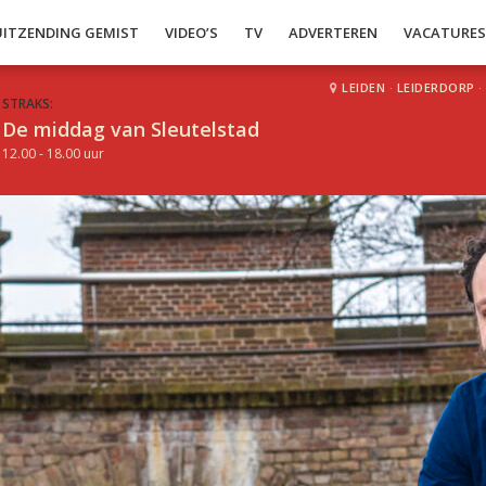
UITZENDING GEMIST
VIDEO’S
TV
ADVERTEREN
VACATURE
LEIDEN
·
LEIDERDORP
·
STRAKS:
De middag van Sleutelstad
12.00 - 18.00 uur