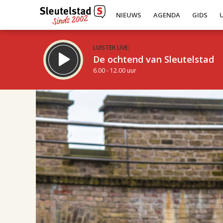
NIEUWS
AGENDA
GIDS
LUISTER LIVE:
De ochtend van Sleutelstad
6.00 - 12.00 uur
19.00
Inklappen