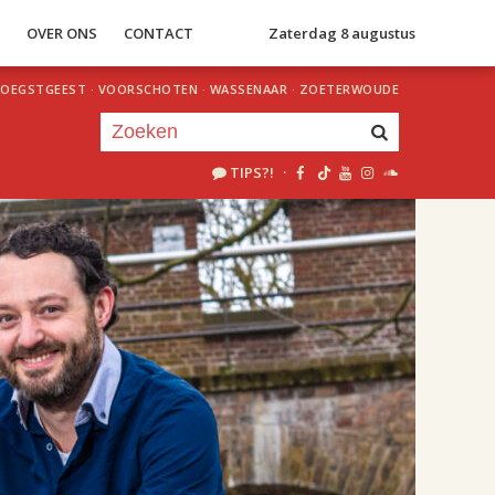
S
OVER ONS
CONTACT
Zaterdag 8 augustus
OEGSTGEEST
·
VOORSCHOTEN
·
WASSENAAR
·
ZOETERWOUDE
TIPS?!
·
Je luistert nu naar
uur 1 van 2
«
Vorig uur
Volgend uur
»
20.00