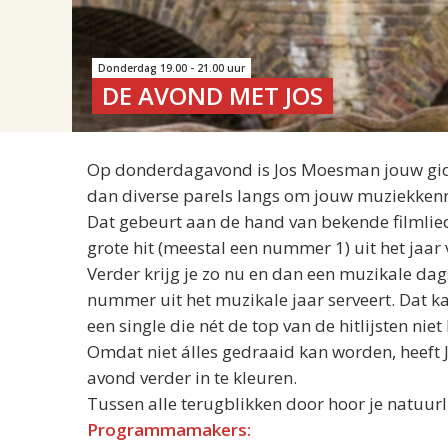
Donderdag 19.00 - 21.00 uur
DE AVOND MET JOS
Op donderdagavond is
Jos
Moesman jouw gids 
dan diverse parels langs om jouw muziekkennis 
Dat gebeurt aan de hand van bekende filmlied
grote hit (meestal een nummer 1) uit het jaar
Verder krijg je zo nu en dan een muzikale dag
nummer uit het muzikale jaar serveert. Dat k
een single die nét de top van de hitlijsten niet
Omdat niet álles gedraaid kan worden, heeft
avond verder in te kleuren.
Tussen alle terugblikken door hoor je natuurl
Programmamakers: