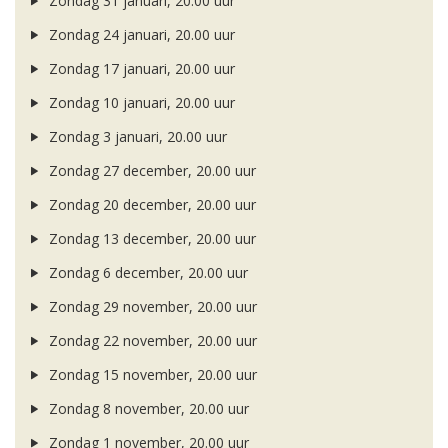
Zondag 31 januari, 20.00 uur
Zondag 24 januari, 20.00 uur
Zondag 17 januari, 20.00 uur
Zondag 10 januari, 20.00 uur
Zondag 3 januari, 20.00 uur
Zondag 27 december, 20.00 uur
Zondag 20 december, 20.00 uur
Zondag 13 december, 20.00 uur
Zondag 6 december, 20.00 uur
Zondag 29 november, 20.00 uur
Zondag 22 november, 20.00 uur
Zondag 15 november, 20.00 uur
Zondag 8 november, 20.00 uur
Zondag 1 november, 20.00 uur