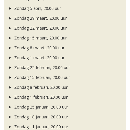
Zondag 5 april, 20.00 uur
Zondag 29 maart, 20.00 uur
Zondag 22 maart, 20.00 uur
Zondag 15 maart, 20.00 uur
Zondag 8 maart, 20.00 uur
Zondag 1 maart, 20.00 uur
Zondag 22 februari, 20.00 uur
Zondag 15 februari, 20.00 uur
Zondag 8 februari, 20.00 uur
Zondag 1 februari, 20.00 uur
Zondag 25 januari, 20.00 uur
Zondag 18 januari, 20.00 uur
Zondag 11 januari, 20.00 uur