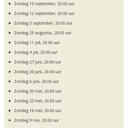
Zondag 19 september, 20.00 uur
Zondag 12 september, 20.00 uur
Zondag 5 september, 20.00 uur
Zondag 29 augustus, 20.00 uur
Zondag 11 juli, 20.00 uur
Zondag 4 juli, 20.00 uur
Zondag 27 juni, 20.00 uur
Zondag 20 juni, 20.00 uur
Zondag 6 juni, 20.00 uur
Zondag 30 mei, 20.00 uur
Zondag 23 mei, 20.00 uur
Zondag 16 mei, 20.00 uur
Zondag 9 mei, 20.00 uur