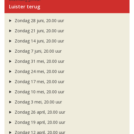
Luister terug
Zondag 28 juni, 20.00 uur
Zondag 21 juni, 20.00 uur
Zondag 14 juni, 20.00 uur
Zondag 7 juni, 20.00 uur
Zondag 31 mei, 20.00 uur
Zondag 24 mei, 20.00 uur
Zondag 17 mei, 20.00 uur
Zondag 10 mei, 20.00 uur
Zondag 3 mei, 20.00 uur
Zondag 26 april, 20.00 uur
Zondag 19 april, 20.00 uur
Zondag 12 april, 20.00 uur