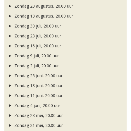
Zondag 20 augustus, 20.00 uur
Zondag 13 augustus, 20.00 uur
Zondag 30 juli, 20.00 uur
Zondag 23 juli, 20.00 uur
Zondag 16 juli, 20.00 uur
Zondag 9 juli, 20.00 uur
Zondag 2 juli, 20.00 uur
Zondag 25 juni, 20.00 uur
Zondag 18 juni, 20.00 uur
Zondag 11 juni, 20.00 uur
Zondag 4 juni, 20.00 uur
Zondag 28 mei, 20.00 uur
Zondag 21 mei, 20.00 uur