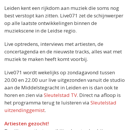
Leiden kent een rijkdom aan muziek die soms nog
best verstopt kan zitten. Live071 zet de schijnwerper
op alle laatste ontwikkelingen binnen de
muziekscene in de Leidse regio.
Live optredens, interviews met artiesten, de
concertagenda en de nieuwste tracks, alles wat met
muziek te maken heeft komt voorbij.
Live071 wordt wekelijks op zondagavond tussen
20.00 en 22.00 uur live uitgezonden vanuit de studio
aan de Middelstegracht in Leiden en is dan ook te
horen en zien via
Sleutelstad TV
. Direct na afloop is
het programma terug te luisteren via
Sleutelstad
uitzendinggemist
.
Artiesten gezocht!