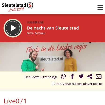
LUISTER LIVE:
De nacht van Sleutelstad
0.00 - 6.00 uur
STRAKS:
De ochtend van Sleutelstad
20.00
21.00
6.00 - 12.00 uur
uur 1 van 2
Vorig uur
Volgend uur
Inklappen
Deel deze uitzending!
Deel vanaf huidige player positie
Live071