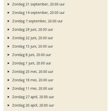
Zondag 21 september, 20.00 uur
Zondag 14 september, 20.00 uur
Zondag 7 september, 20.00 uur
Zondag 29 juni, 20.00 uur
Zondag 22 juni, 20.00 uur
Zondag 15 juni, 20.00 uur
Zondag 8 juni, 20.00 uur
Zondag 1 juni, 20.00 uur
Zondag 25 mei, 20.00 uur
Zondag 18 mei, 20.00 uur
Zondag 11 mei, 20.00 uur
Zondag 27 april, 20.00 uur
Zondag 20 april, 20.00 uur