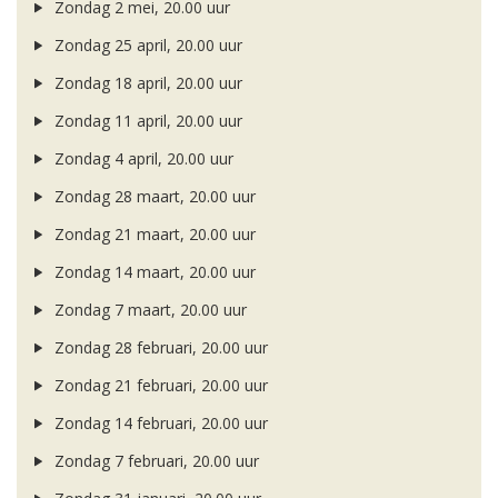
Zondag 2 mei, 20.00 uur
Zondag 25 april, 20.00 uur
Zondag 18 april, 20.00 uur
Zondag 11 april, 20.00 uur
Zondag 4 april, 20.00 uur
Zondag 28 maart, 20.00 uur
Zondag 21 maart, 20.00 uur
Zondag 14 maart, 20.00 uur
Zondag 7 maart, 20.00 uur
Zondag 28 februari, 20.00 uur
Zondag 21 februari, 20.00 uur
Zondag 14 februari, 20.00 uur
Zondag 7 februari, 20.00 uur