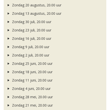
Zondag 20 augustus, 20.00 uur
Zondag 13 augustus, 20.00 uur
Zondag 30 juli, 20.00 uur
Zondag 23 juli, 20.00 uur
Zondag 16 juli, 20.00 uur
Zondag 9 juli, 20.00 uur
Zondag 2 juli, 20.00 uur
Zondag 25 juni, 20.00 uur
Zondag 18 juni, 20.00 uur
Zondag 11 juni, 20.00 uur
Zondag 4 juni, 20.00 uur
Zondag 28 mei, 20.00 uur
Zondag 21 mei, 20.00 uur