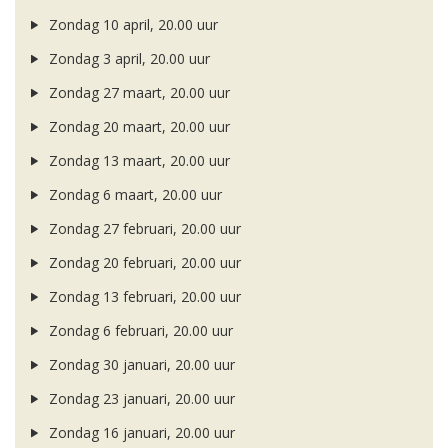
Zondag 10 april, 20.00 uur
Zondag 3 april, 20.00 uur
Zondag 27 maart, 20.00 uur
Zondag 20 maart, 20.00 uur
Zondag 13 maart, 20.00 uur
Zondag 6 maart, 20.00 uur
Zondag 27 februari, 20.00 uur
Zondag 20 februari, 20.00 uur
Zondag 13 februari, 20.00 uur
Zondag 6 februari, 20.00 uur
Zondag 30 januari, 20.00 uur
Zondag 23 januari, 20.00 uur
Zondag 16 januari, 20.00 uur