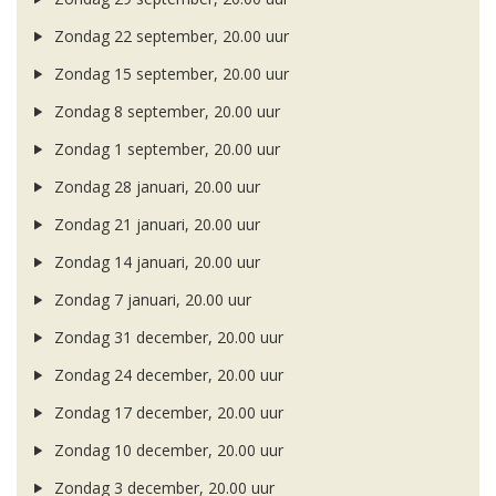
Zondag 22 september, 20.00 uur
Zondag 15 september, 20.00 uur
Zondag 8 september, 20.00 uur
Zondag 1 september, 20.00 uur
Zondag 28 januari, 20.00 uur
Zondag 21 januari, 20.00 uur
Zondag 14 januari, 20.00 uur
Zondag 7 januari, 20.00 uur
Zondag 31 december, 20.00 uur
Zondag 24 december, 20.00 uur
Zondag 17 december, 20.00 uur
Zondag 10 december, 20.00 uur
Zondag 3 december, 20.00 uur