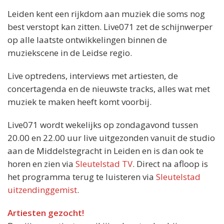
Leiden kent een rijkdom aan muziek die soms nog
best verstopt kan zitten. Live071 zet de schijnwerper
op alle laatste ontwikkelingen binnen de
muziekscene in de Leidse regio.
Live optredens, interviews met artiesten, de
concertagenda en de nieuwste tracks, alles wat met
muziek te maken heeft komt voorbij.
Live071 wordt wekelijks op zondagavond tussen
20.00 en 22.00 uur live uitgezonden vanuit de studio
aan de Middelstegracht in Leiden en is dan ook te
horen en zien via
Sleutelstad TV
. Direct na afloop is
het programma terug te luisteren via
Sleutelstad
uitzendinggemist
.
Artiesten gezocht!