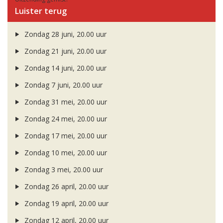
Luister terug
Zondag 28 juni, 20.00 uur
Zondag 21 juni, 20.00 uur
Zondag 14 juni, 20.00 uur
Zondag 7 juni, 20.00 uur
Zondag 31 mei, 20.00 uur
Zondag 24 mei, 20.00 uur
Zondag 17 mei, 20.00 uur
Zondag 10 mei, 20.00 uur
Zondag 3 mei, 20.00 uur
Zondag 26 april, 20.00 uur
Zondag 19 april, 20.00 uur
Zondag 12 april, 20.00 uur