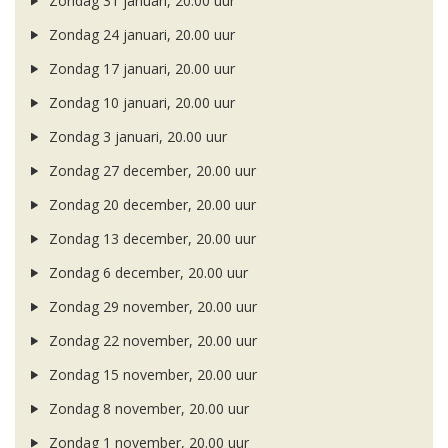
Zondag 31 januari, 20.00 uur
Zondag 24 januari, 20.00 uur
Zondag 17 januari, 20.00 uur
Zondag 10 januari, 20.00 uur
Zondag 3 januari, 20.00 uur
Zondag 27 december, 20.00 uur
Zondag 20 december, 20.00 uur
Zondag 13 december, 20.00 uur
Zondag 6 december, 20.00 uur
Zondag 29 november, 20.00 uur
Zondag 22 november, 20.00 uur
Zondag 15 november, 20.00 uur
Zondag 8 november, 20.00 uur
Zondag 1 november, 20.00 uur