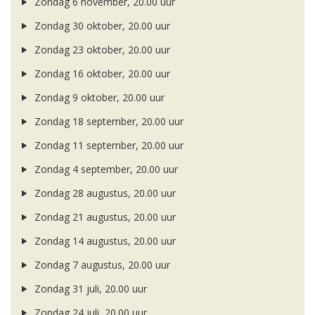
Zondag 6 november, 20.00 uur
Zondag 30 oktober, 20.00 uur
Zondag 23 oktober, 20.00 uur
Zondag 16 oktober, 20.00 uur
Zondag 9 oktober, 20.00 uur
Zondag 18 september, 20.00 uur
Zondag 11 september, 20.00 uur
Zondag 4 september, 20.00 uur
Zondag 28 augustus, 20.00 uur
Zondag 21 augustus, 20.00 uur
Zondag 14 augustus, 20.00 uur
Zondag 7 augustus, 20.00 uur
Zondag 31 juli, 20.00 uur
Zondag 24 juli, 20.00 uur