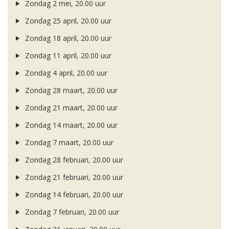
Zondag 2 mei, 20.00 uur
Zondag 25 april, 20.00 uur
Zondag 18 april, 20.00 uur
Zondag 11 april, 20.00 uur
Zondag 4 april, 20.00 uur
Zondag 28 maart, 20.00 uur
Zondag 21 maart, 20.00 uur
Zondag 14 maart, 20.00 uur
Zondag 7 maart, 20.00 uur
Zondag 28 februari, 20.00 uur
Zondag 21 februari, 20.00 uur
Zondag 14 februari, 20.00 uur
Zondag 7 februari, 20.00 uur