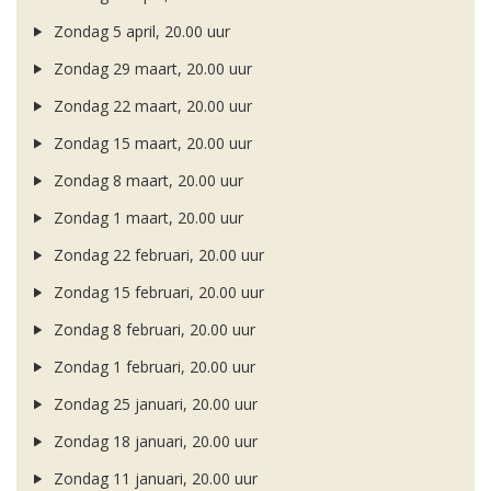
Zondag 5 april, 20.00 uur
Zondag 29 maart, 20.00 uur
Zondag 22 maart, 20.00 uur
Zondag 15 maart, 20.00 uur
Zondag 8 maart, 20.00 uur
Zondag 1 maart, 20.00 uur
Zondag 22 februari, 20.00 uur
Zondag 15 februari, 20.00 uur
Zondag 8 februari, 20.00 uur
Zondag 1 februari, 20.00 uur
Zondag 25 januari, 20.00 uur
Zondag 18 januari, 20.00 uur
Zondag 11 januari, 20.00 uur