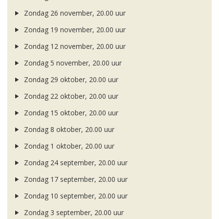
Zondag 26 november, 20.00 uur
Zondag 19 november, 20.00 uur
Zondag 12 november, 20.00 uur
Zondag 5 november, 20.00 uur
Zondag 29 oktober, 20.00 uur
Zondag 22 oktober, 20.00 uur
Zondag 15 oktober, 20.00 uur
Zondag 8 oktober, 20.00 uur
Zondag 1 oktober, 20.00 uur
Zondag 24 september, 20.00 uur
Zondag 17 september, 20.00 uur
Zondag 10 september, 20.00 uur
Zondag 3 september, 20.00 uur