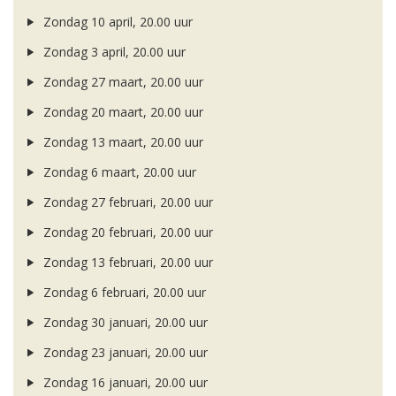
Zondag 10 april, 20.00 uur
Zondag 3 april, 20.00 uur
Zondag 27 maart, 20.00 uur
Zondag 20 maart, 20.00 uur
Zondag 13 maart, 20.00 uur
Zondag 6 maart, 20.00 uur
Zondag 27 februari, 20.00 uur
Zondag 20 februari, 20.00 uur
Zondag 13 februari, 20.00 uur
Zondag 6 februari, 20.00 uur
Zondag 30 januari, 20.00 uur
Zondag 23 januari, 20.00 uur
Zondag 16 januari, 20.00 uur