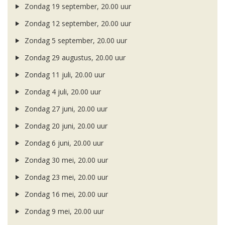
Zondag 19 september, 20.00 uur
Zondag 12 september, 20.00 uur
Zondag 5 september, 20.00 uur
Zondag 29 augustus, 20.00 uur
Zondag 11 juli, 20.00 uur
Zondag 4 juli, 20.00 uur
Zondag 27 juni, 20.00 uur
Zondag 20 juni, 20.00 uur
Zondag 6 juni, 20.00 uur
Zondag 30 mei, 20.00 uur
Zondag 23 mei, 20.00 uur
Zondag 16 mei, 20.00 uur
Zondag 9 mei, 20.00 uur