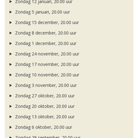
Zondag 12 januari, 20.00 uur
Zondag 5 januari, 20.00 uur
Zondag 15 december, 20.00 uur
Zondag 8 december, 20.00 uur
Zondag 1 december, 20.00 uur
Zondag 24 november, 20.00 uur
Zondag 17 november, 20.00 uur
Zondag 10 november, 20.00 uur
Zondag 3 november, 20.00 uur
Zondag 27 oktober, 20.00 uur
Zondag 20 oktober, 20.00 uur
Zondag 13 oktober, 20.00 uur
Zondag 6 oktober, 20.00 uur
Zondag 29 september, 20.00 uur