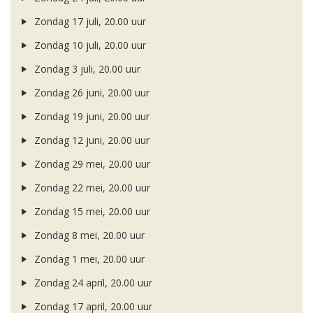
Zondag 17 juli, 20.00 uur
Zondag 10 juli, 20.00 uur
Zondag 3 juli, 20.00 uur
Zondag 26 juni, 20.00 uur
Zondag 19 juni, 20.00 uur
Zondag 12 juni, 20.00 uur
Zondag 29 mei, 20.00 uur
Zondag 22 mei, 20.00 uur
Zondag 15 mei, 20.00 uur
Zondag 8 mei, 20.00 uur
Zondag 1 mei, 20.00 uur
Zondag 24 april, 20.00 uur
Zondag 17 april, 20.00 uur