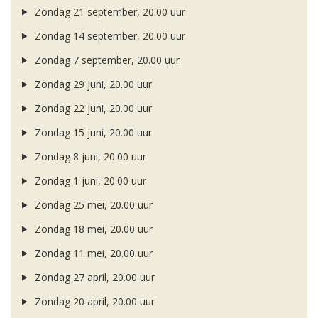
Zondag 21 september, 20.00 uur
Zondag 14 september, 20.00 uur
Zondag 7 september, 20.00 uur
Zondag 29 juni, 20.00 uur
Zondag 22 juni, 20.00 uur
Zondag 15 juni, 20.00 uur
Zondag 8 juni, 20.00 uur
Zondag 1 juni, 20.00 uur
Zondag 25 mei, 20.00 uur
Zondag 18 mei, 20.00 uur
Zondag 11 mei, 20.00 uur
Zondag 27 april, 20.00 uur
Zondag 20 april, 20.00 uur