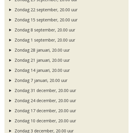
Zondag 22 september, 20.00 uur
Zondag 15 september, 20.00 uur
Zondag 8 september, 20.00 uur
Zondag 1 september, 20.00 uur
Zondag 28 januari, 20.00 uur
Zondag 21 januari, 20.00 uur
Zondag 14 januari, 20.00 uur
Zondag 7 januari, 20.00 uur
Zondag 31 december, 20.00 uur
Zondag 24 december, 20.00 uur
Zondag 17 december, 20.00 uur
Zondag 10 december, 20.00 uur
Zondag 3 december, 20.00 uur