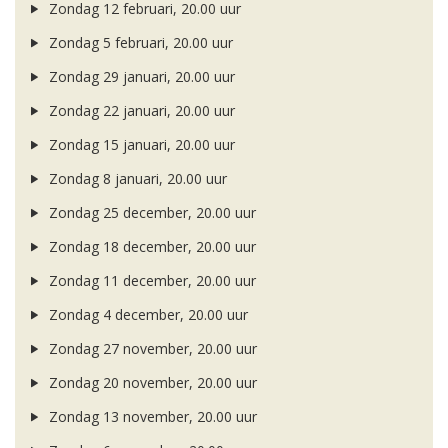
Zondag 12 februari, 20.00 uur
Zondag 5 februari, 20.00 uur
Zondag 29 januari, 20.00 uur
Zondag 22 januari, 20.00 uur
Zondag 15 januari, 20.00 uur
Zondag 8 januari, 20.00 uur
Zondag 25 december, 20.00 uur
Zondag 18 december, 20.00 uur
Zondag 11 december, 20.00 uur
Zondag 4 december, 20.00 uur
Zondag 27 november, 20.00 uur
Zondag 20 november, 20.00 uur
Zondag 13 november, 20.00 uur