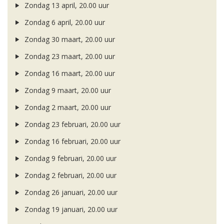
Zondag 13 april, 20.00 uur
Zondag 6 april, 20.00 uur
Zondag 30 maart, 20.00 uur
Zondag 23 maart, 20.00 uur
Zondag 16 maart, 20.00 uur
Zondag 9 maart, 20.00 uur
Zondag 2 maart, 20.00 uur
Zondag 23 februari, 20.00 uur
Zondag 16 februari, 20.00 uur
Zondag 9 februari, 20.00 uur
Zondag 2 februari, 20.00 uur
Zondag 26 januari, 20.00 uur
Zondag 19 januari, 20.00 uur