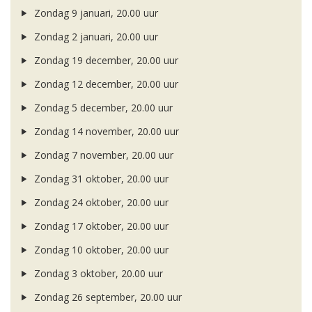
Zondag 9 januari, 20.00 uur
Zondag 2 januari, 20.00 uur
Zondag 19 december, 20.00 uur
Zondag 12 december, 20.00 uur
Zondag 5 december, 20.00 uur
Zondag 14 november, 20.00 uur
Zondag 7 november, 20.00 uur
Zondag 31 oktober, 20.00 uur
Zondag 24 oktober, 20.00 uur
Zondag 17 oktober, 20.00 uur
Zondag 10 oktober, 20.00 uur
Zondag 3 oktober, 20.00 uur
Zondag 26 september, 20.00 uur