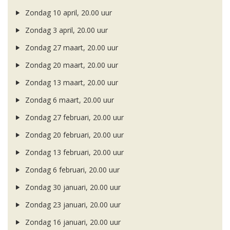
Zondag 10 april, 20.00 uur
Zondag 3 april, 20.00 uur
Zondag 27 maart, 20.00 uur
Zondag 20 maart, 20.00 uur
Zondag 13 maart, 20.00 uur
Zondag 6 maart, 20.00 uur
Zondag 27 februari, 20.00 uur
Zondag 20 februari, 20.00 uur
Zondag 13 februari, 20.00 uur
Zondag 6 februari, 20.00 uur
Zondag 30 januari, 20.00 uur
Zondag 23 januari, 20.00 uur
Zondag 16 januari, 20.00 uur