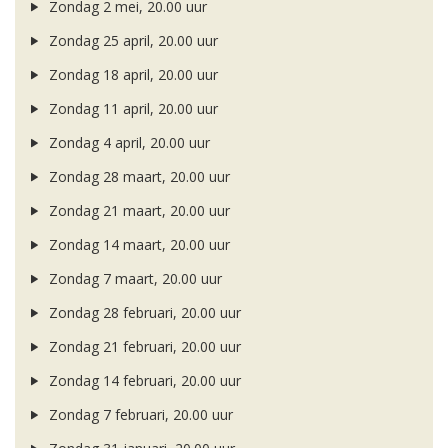
Zondag 2 mei, 20.00 uur
Zondag 25 april, 20.00 uur
Zondag 18 april, 20.00 uur
Zondag 11 april, 20.00 uur
Zondag 4 april, 20.00 uur
Zondag 28 maart, 20.00 uur
Zondag 21 maart, 20.00 uur
Zondag 14 maart, 20.00 uur
Zondag 7 maart, 20.00 uur
Zondag 28 februari, 20.00 uur
Zondag 21 februari, 20.00 uur
Zondag 14 februari, 20.00 uur
Zondag 7 februari, 20.00 uur