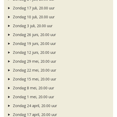
Zondag 17 juli, 20.00 uur
Zondag 10 juli, 20.00 uur
Zondag 3 juli, 20.00 uur
Zondag 26 juni, 20.00 uur
Zondag 19 juni, 20.00 uur
Zondag 12 juni, 20.00 uur
Zondag 29 mei, 20.00 uur
Zondag 22 mei, 20.00 uur
Zondag 15 mei, 20.00 uur
Zondag 8 mei, 20.00 uur
Zondag 1 mei, 20.00 uur
Zondag 24 april, 20.00 uur
Zondag 17 april, 20.00 uur