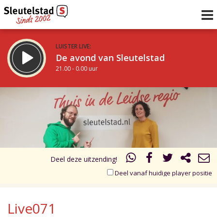
LUISTER LIVE:
De avond van Sleutelstad
21.00 - 0.00 uur
STRAKS:
De nacht van Sleutelstad
20.00
21.00
0.00 - 6.00 uur
uur 1 van 2
Vorig uur
Volgend uur
Inklappen
Deel deze uitzending!
Deel vanaf huidige player positie
Live071