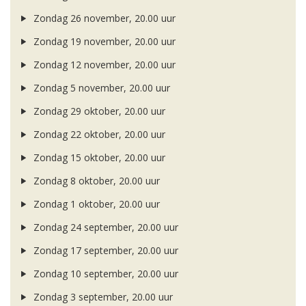
Zondag 26 november, 20.00 uur
Zondag 19 november, 20.00 uur
Zondag 12 november, 20.00 uur
Zondag 5 november, 20.00 uur
Zondag 29 oktober, 20.00 uur
Zondag 22 oktober, 20.00 uur
Zondag 15 oktober, 20.00 uur
Zondag 8 oktober, 20.00 uur
Zondag 1 oktober, 20.00 uur
Zondag 24 september, 20.00 uur
Zondag 17 september, 20.00 uur
Zondag 10 september, 20.00 uur
Zondag 3 september, 20.00 uur