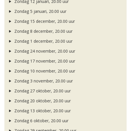
Zondag 12 januari, 20.00 uur
Zondag 5 januari, 20.00 uur
Zondag 15 december, 20.00 uur
Zondag 8 december, 20.00 uur
Zondag 1 december, 20.00 uur
Zondag 24 november, 20.00 uur
Zondag 17 november, 20.00 uur
Zondag 10 november, 20.00 uur
Zondag 3 november, 20.00 uur
Zondag 27 oktober, 20.00 uur
Zondag 20 oktober, 20.00 uur
Zondag 13 oktober, 20.00 uur
Zondag 6 oktober, 20.00 uur
Zondag 29 september, 20.00 uur