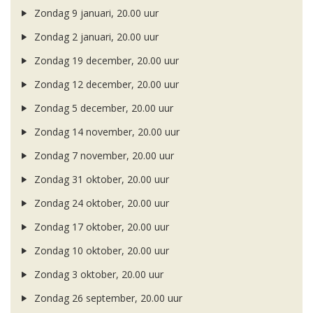
Zondag 9 januari, 20.00 uur
Zondag 2 januari, 20.00 uur
Zondag 19 december, 20.00 uur
Zondag 12 december, 20.00 uur
Zondag 5 december, 20.00 uur
Zondag 14 november, 20.00 uur
Zondag 7 november, 20.00 uur
Zondag 31 oktober, 20.00 uur
Zondag 24 oktober, 20.00 uur
Zondag 17 oktober, 20.00 uur
Zondag 10 oktober, 20.00 uur
Zondag 3 oktober, 20.00 uur
Zondag 26 september, 20.00 uur