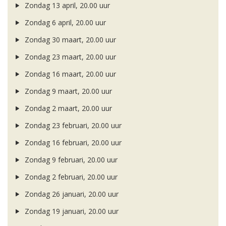
Zondag 13 april, 20.00 uur
Zondag 6 april, 20.00 uur
Zondag 30 maart, 20.00 uur
Zondag 23 maart, 20.00 uur
Zondag 16 maart, 20.00 uur
Zondag 9 maart, 20.00 uur
Zondag 2 maart, 20.00 uur
Zondag 23 februari, 20.00 uur
Zondag 16 februari, 20.00 uur
Zondag 9 februari, 20.00 uur
Zondag 2 februari, 20.00 uur
Zondag 26 januari, 20.00 uur
Zondag 19 januari, 20.00 uur