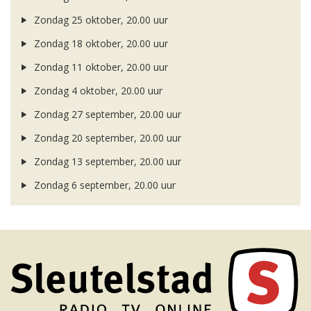
Zondag 25 oktober, 20.00 uur
Zondag 18 oktober, 20.00 uur
Zondag 11 oktober, 20.00 uur
Zondag 4 oktober, 20.00 uur
Zondag 27 september, 20.00 uur
Zondag 20 september, 20.00 uur
Zondag 13 september, 20.00 uur
Zondag 6 september, 20.00 uur