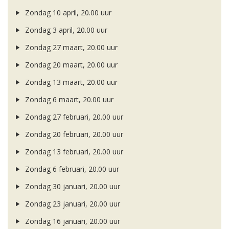
Zondag 10 april, 20.00 uur
Zondag 3 april, 20.00 uur
Zondag 27 maart, 20.00 uur
Zondag 20 maart, 20.00 uur
Zondag 13 maart, 20.00 uur
Zondag 6 maart, 20.00 uur
Zondag 27 februari, 20.00 uur
Zondag 20 februari, 20.00 uur
Zondag 13 februari, 20.00 uur
Zondag 6 februari, 20.00 uur
Zondag 30 januari, 20.00 uur
Zondag 23 januari, 20.00 uur
Zondag 16 januari, 20.00 uur