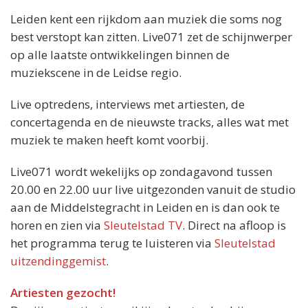
Leiden kent een rijkdom aan muziek die soms nog
best verstopt kan zitten. Live071 zet de schijnwerper
op alle laatste ontwikkelingen binnen de
muziekscene in de Leidse regio.
Live optredens, interviews met artiesten, de
concertagenda en de nieuwste tracks, alles wat met
muziek te maken heeft komt voorbij.
Live071 wordt wekelijks op zondagavond tussen
20.00 en 22.00 uur live uitgezonden vanuit de studio
aan de Middelstegracht in Leiden en is dan ook te
horen en zien via
Sleutelstad TV
. Direct na afloop is
het programma terug te luisteren via
Sleutelstad
uitzendinggemist
.
Artiesten gezocht!