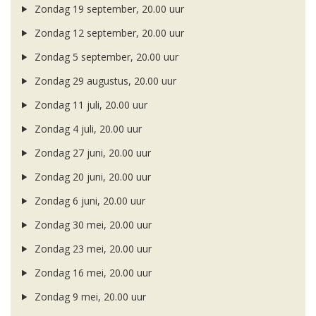
Zondag 19 september, 20.00 uur
Zondag 12 september, 20.00 uur
Zondag 5 september, 20.00 uur
Zondag 29 augustus, 20.00 uur
Zondag 11 juli, 20.00 uur
Zondag 4 juli, 20.00 uur
Zondag 27 juni, 20.00 uur
Zondag 20 juni, 20.00 uur
Zondag 6 juni, 20.00 uur
Zondag 30 mei, 20.00 uur
Zondag 23 mei, 20.00 uur
Zondag 16 mei, 20.00 uur
Zondag 9 mei, 20.00 uur