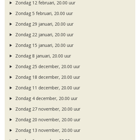
Zondag 12 februari, 20.00 uur
Zondag 5 februari, 20.00 uur
Zondag 29 januari, 20.00 uur
Zondag 22 januari, 20.00 uur
Zondag 15 januari, 20.00 uur
Zondag 8 januari, 20.00 uur
Zondag 25 december, 20.00 uur
Zondag 18 december, 20.00 uur
Zondag 11 december, 20.00 uur
Zondag 4 december, 20.00 uur
Zondag 27 november, 20.00 uur
Zondag 20 november, 20.00 uur
Zondag 13 november, 20.00 uur