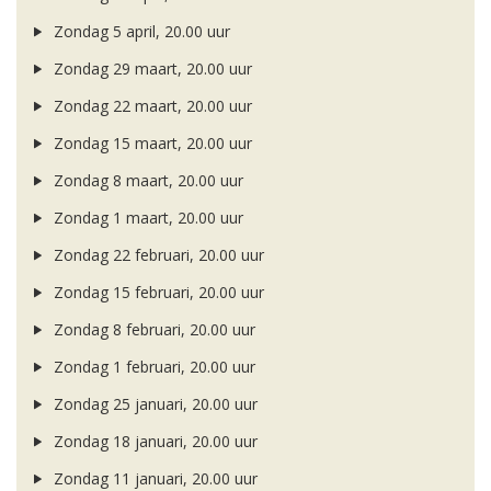
Zondag 5 april, 20.00 uur
Zondag 29 maart, 20.00 uur
Zondag 22 maart, 20.00 uur
Zondag 15 maart, 20.00 uur
Zondag 8 maart, 20.00 uur
Zondag 1 maart, 20.00 uur
Zondag 22 februari, 20.00 uur
Zondag 15 februari, 20.00 uur
Zondag 8 februari, 20.00 uur
Zondag 1 februari, 20.00 uur
Zondag 25 januari, 20.00 uur
Zondag 18 januari, 20.00 uur
Zondag 11 januari, 20.00 uur