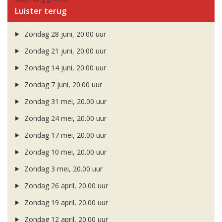
Luister terug
Zondag 28 juni, 20.00 uur
Zondag 21 juni, 20.00 uur
Zondag 14 juni, 20.00 uur
Zondag 7 juni, 20.00 uur
Zondag 31 mei, 20.00 uur
Zondag 24 mei, 20.00 uur
Zondag 17 mei, 20.00 uur
Zondag 10 mei, 20.00 uur
Zondag 3 mei, 20.00 uur
Zondag 26 april, 20.00 uur
Zondag 19 april, 20.00 uur
Zondag 12 april, 20.00 uur