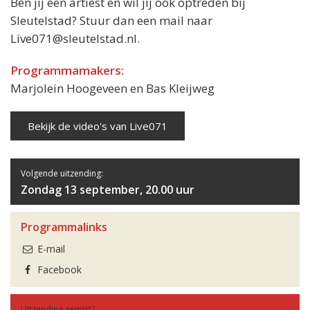
Ben jij een artiest en wil jij ook optreden bij
Sleutelstad? Stuur dan een mail naar
Live071@sleutelstad.nl.
Programmamakers:
Marjolein Hoogeveen en Bas Kleijweg
Bekijk de video's van Live071
Volgende uitzending:
Zondag 13 september, 20.00 uur
Programmalinks
E-mail
Facebook
Uitzending gemist?