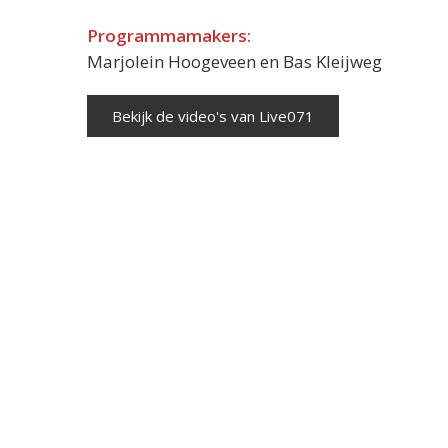
Programmamakers:
Marjolein Hoogeveen en Bas Kleijweg
Bekijk de video's van Live071