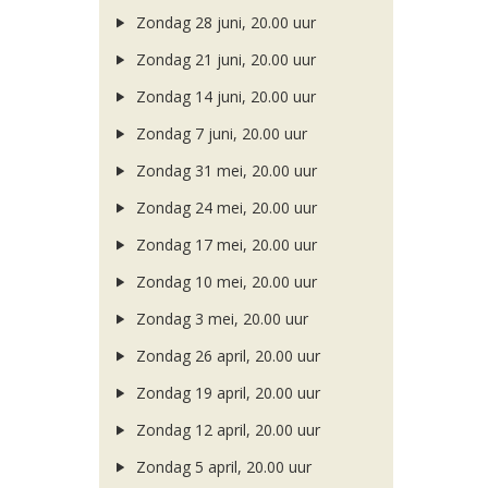
Zondag 28 juni, 20.00 uur
Zondag 21 juni, 20.00 uur
Zondag 14 juni, 20.00 uur
Zondag 7 juni, 20.00 uur
Zondag 31 mei, 20.00 uur
Zondag 24 mei, 20.00 uur
Zondag 17 mei, 20.00 uur
Zondag 10 mei, 20.00 uur
Zondag 3 mei, 20.00 uur
Zondag 26 april, 20.00 uur
Zondag 19 april, 20.00 uur
Zondag 12 april, 20.00 uur
Zondag 5 april, 20.00 uur