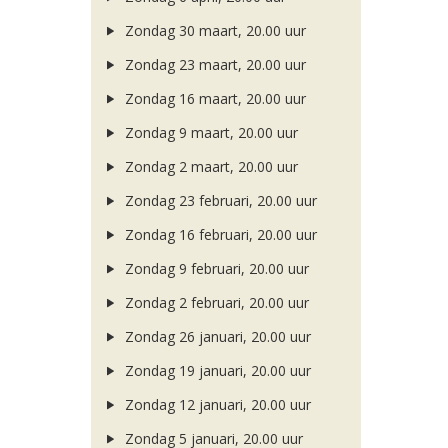
Zondag 30 maart, 20.00 uur
Zondag 23 maart, 20.00 uur
Zondag 16 maart, 20.00 uur
Zondag 9 maart, 20.00 uur
Zondag 2 maart, 20.00 uur
Zondag 23 februari, 20.00 uur
Zondag 16 februari, 20.00 uur
Zondag 9 februari, 20.00 uur
Zondag 2 februari, 20.00 uur
Zondag 26 januari, 20.00 uur
Zondag 19 januari, 20.00 uur
Zondag 12 januari, 20.00 uur
Zondag 5 januari, 20.00 uur