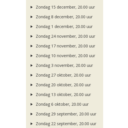
Zondag 15 december, 20.00 uur
Zondag 8 december, 20.00 uur
Zondag 1 december, 20.00 uur
Zondag 24 november, 20.00 uur
Zondag 17 november, 20.00 uur
Zondag 10 november, 20.00 uur
Zondag 3 november, 20.00 uur
Zondag 27 oktober, 20.00 uur
Zondag 20 oktober, 20.00 uur
Zondag 13 oktober, 20.00 uur
Zondag 6 oktober, 20.00 uur
Zondag 29 september, 20.00 uur
Zondag 22 september, 20.00 uur