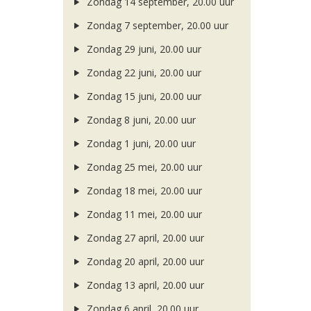
Zondag 14 september, 20.00 uur
Zondag 7 september, 20.00 uur
Zondag 29 juni, 20.00 uur
Zondag 22 juni, 20.00 uur
Zondag 15 juni, 20.00 uur
Zondag 8 juni, 20.00 uur
Zondag 1 juni, 20.00 uur
Zondag 25 mei, 20.00 uur
Zondag 18 mei, 20.00 uur
Zondag 11 mei, 20.00 uur
Zondag 27 april, 20.00 uur
Zondag 20 april, 20.00 uur
Zondag 13 april, 20.00 uur
Zondag 6 april, 20.00 uur