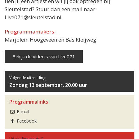
Ben jij een artiest en wil jij ook optreden bij
Sleutelstad? Stuur dan een mail naar
Live071@sleutelstad.nl.
Programmamakers:
Marjolein Hoogeveen en Bas Kleijweg
Bekijk de video's van Live071
Volgende uitzending:
Zondag 13 september, 20.00 uur
Programmalinks
E-mail
Facebook
Uitzending gemist?