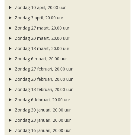
Zondag 10 april, 20.00 uur
Zondag 3 april, 20.00 uur
Zondag 27 maart, 20.00 uur
Zondag 20 maart, 20.00 uur
Zondag 13 maart, 20.00 uur
Zondag 6 maart, 20.00 uur
Zondag 27 februari, 20.00 uur
Zondag 20 februari, 20.00 uur
Zondag 13 februari, 20.00 uur
Zondag 6 februari, 20.00 uur
Zondag 30 januari, 20.00 uur
Zondag 23 januari, 20.00 uur
Zondag 16 januari, 20.00 uur