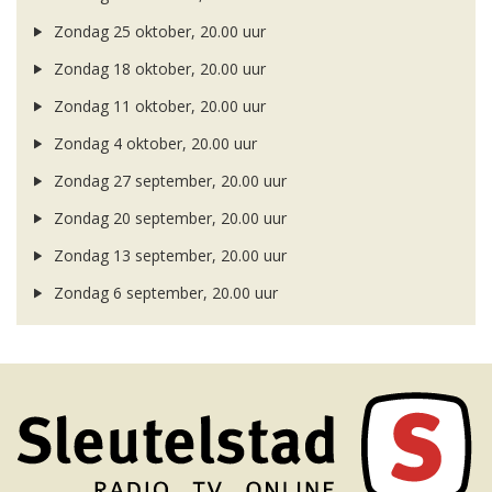
Zondag 25 oktober, 20.00 uur
Zondag 18 oktober, 20.00 uur
Zondag 11 oktober, 20.00 uur
Zondag 4 oktober, 20.00 uur
Zondag 27 september, 20.00 uur
Zondag 20 september, 20.00 uur
Zondag 13 september, 20.00 uur
Zondag 6 september, 20.00 uur