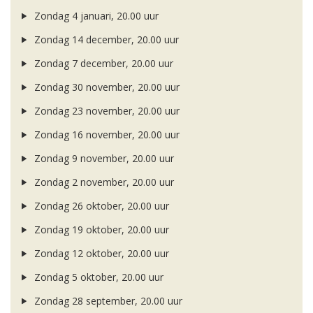
Zondag 4 januari, 20.00 uur
Zondag 14 december, 20.00 uur
Zondag 7 december, 20.00 uur
Zondag 30 november, 20.00 uur
Zondag 23 november, 20.00 uur
Zondag 16 november, 20.00 uur
Zondag 9 november, 20.00 uur
Zondag 2 november, 20.00 uur
Zondag 26 oktober, 20.00 uur
Zondag 19 oktober, 20.00 uur
Zondag 12 oktober, 20.00 uur
Zondag 5 oktober, 20.00 uur
Zondag 28 september, 20.00 uur