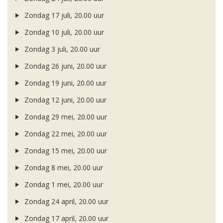
Zondag 17 juli, 20.00 uur
Zondag 10 juli, 20.00 uur
Zondag 3 juli, 20.00 uur
Zondag 26 juni, 20.00 uur
Zondag 19 juni, 20.00 uur
Zondag 12 juni, 20.00 uur
Zondag 29 mei, 20.00 uur
Zondag 22 mei, 20.00 uur
Zondag 15 mei, 20.00 uur
Zondag 8 mei, 20.00 uur
Zondag 1 mei, 20.00 uur
Zondag 24 april, 20.00 uur
Zondag 17 april, 20.00 uur