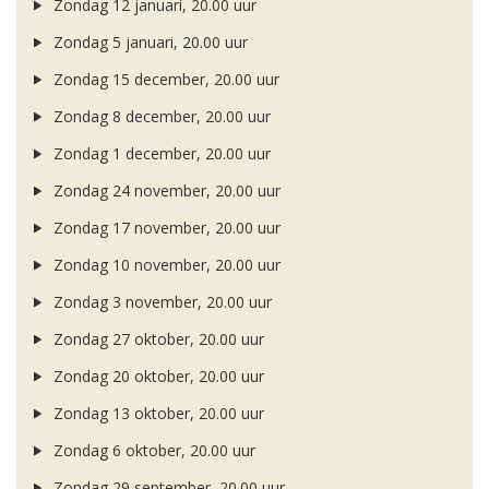
Zondag 12 januari, 20.00 uur
Zondag 5 januari, 20.00 uur
Zondag 15 december, 20.00 uur
Zondag 8 december, 20.00 uur
Zondag 1 december, 20.00 uur
Zondag 24 november, 20.00 uur
Zondag 17 november, 20.00 uur
Zondag 10 november, 20.00 uur
Zondag 3 november, 20.00 uur
Zondag 27 oktober, 20.00 uur
Zondag 20 oktober, 20.00 uur
Zondag 13 oktober, 20.00 uur
Zondag 6 oktober, 20.00 uur
Zondag 29 september, 20.00 uur