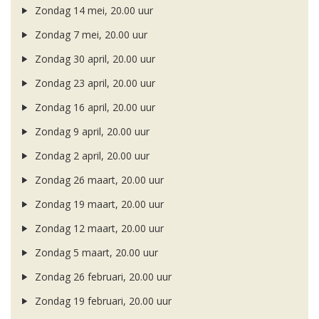
Zondag 14 mei, 20.00 uur
Zondag 7 mei, 20.00 uur
Zondag 30 april, 20.00 uur
Zondag 23 april, 20.00 uur
Zondag 16 april, 20.00 uur
Zondag 9 april, 20.00 uur
Zondag 2 april, 20.00 uur
Zondag 26 maart, 20.00 uur
Zondag 19 maart, 20.00 uur
Zondag 12 maart, 20.00 uur
Zondag 5 maart, 20.00 uur
Zondag 26 februari, 20.00 uur
Zondag 19 februari, 20.00 uur