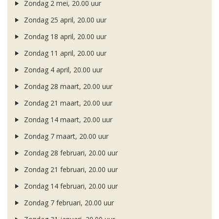
Zondag 2 mei, 20.00 uur
Zondag 25 april, 20.00 uur
Zondag 18 april, 20.00 uur
Zondag 11 april, 20.00 uur
Zondag 4 april, 20.00 uur
Zondag 28 maart, 20.00 uur
Zondag 21 maart, 20.00 uur
Zondag 14 maart, 20.00 uur
Zondag 7 maart, 20.00 uur
Zondag 28 februari, 20.00 uur
Zondag 21 februari, 20.00 uur
Zondag 14 februari, 20.00 uur
Zondag 7 februari, 20.00 uur