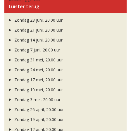
Luister terug
Zondag 28 juni, 20.00 uur
Zondag 21 juni, 20.00 uur
Zondag 14 juni, 20.00 uur
Zondag 7 juni, 20.00 uur
Zondag 31 mei, 20.00 uur
Zondag 24 mei, 20.00 uur
Zondag 17 mei, 20.00 uur
Zondag 10 mei, 20.00 uur
Zondag 3 mei, 20.00 uur
Zondag 26 april, 20.00 uur
Zondag 19 april, 20.00 uur
Zondag 12 april, 20.00 uur