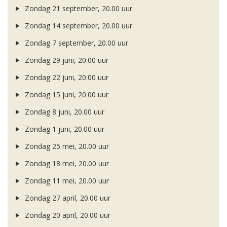
Zondag 21 september, 20.00 uur
Zondag 14 september, 20.00 uur
Zondag 7 september, 20.00 uur
Zondag 29 juni, 20.00 uur
Zondag 22 juni, 20.00 uur
Zondag 15 juni, 20.00 uur
Zondag 8 juni, 20.00 uur
Zondag 1 juni, 20.00 uur
Zondag 25 mei, 20.00 uur
Zondag 18 mei, 20.00 uur
Zondag 11 mei, 20.00 uur
Zondag 27 april, 20.00 uur
Zondag 20 april, 20.00 uur