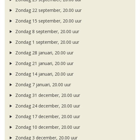
Zondag 22 september, 20.00 uur
Zondag 15 september, 20.00 uur
Zondag 8 september, 20.00 uur
Zondag 1 september, 20.00 uur
Zondag 28 januari, 20.00 uur
Zondag 21 januari, 20.00 uur
Zondag 14 januari, 20.00 uur
Zondag 7 januari, 20.00 uur
Zondag 31 december, 20.00 uur
Zondag 24 december, 20.00 uur
Zondag 17 december, 20.00 uur
Zondag 10 december, 20.00 uur
Zondag 3 december, 20.00 uur