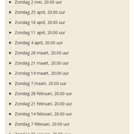
Zondag 2 mei, 20.00 uur
Zondag 25 april, 20.00 uur
Zondag 18 april, 20.00 uur
Zondag 11 april, 20.00 uur
Zondag 4 april, 20.00 uur
Zondag 28 maart, 20.00 uur
Zondag 21 maart, 20.00 uur
Zondag 14 maart, 20.00 uur
Zondag 7 maart, 20.00 uur
Zondag 28 februari, 20.00 uur
Zondag 21 februari, 20.00 uur
Zondag 14 februari, 20.00 uur
Zondag 7 februari, 20.00 uur