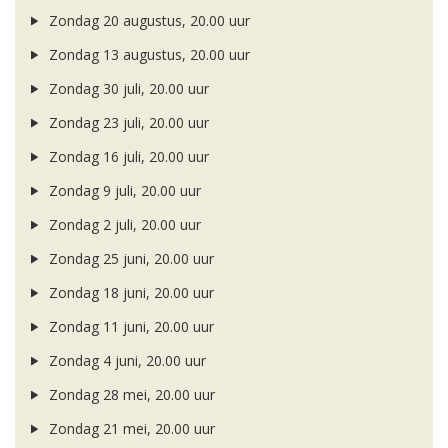
Zondag 20 augustus, 20.00 uur
Zondag 13 augustus, 20.00 uur
Zondag 30 juli, 20.00 uur
Zondag 23 juli, 20.00 uur
Zondag 16 juli, 20.00 uur
Zondag 9 juli, 20.00 uur
Zondag 2 juli, 20.00 uur
Zondag 25 juni, 20.00 uur
Zondag 18 juni, 20.00 uur
Zondag 11 juni, 20.00 uur
Zondag 4 juni, 20.00 uur
Zondag 28 mei, 20.00 uur
Zondag 21 mei, 20.00 uur