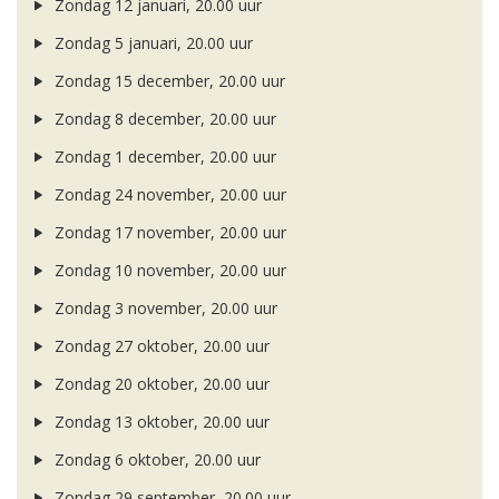
Zondag 12 januari, 20.00 uur
Zondag 5 januari, 20.00 uur
Zondag 15 december, 20.00 uur
Zondag 8 december, 20.00 uur
Zondag 1 december, 20.00 uur
Zondag 24 november, 20.00 uur
Zondag 17 november, 20.00 uur
Zondag 10 november, 20.00 uur
Zondag 3 november, 20.00 uur
Zondag 27 oktober, 20.00 uur
Zondag 20 oktober, 20.00 uur
Zondag 13 oktober, 20.00 uur
Zondag 6 oktober, 20.00 uur
Zondag 29 september, 20.00 uur