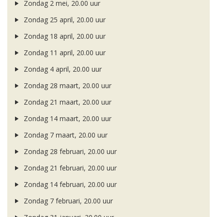
Zondag 2 mei, 20.00 uur
Zondag 25 april, 20.00 uur
Zondag 18 april, 20.00 uur
Zondag 11 april, 20.00 uur
Zondag 4 april, 20.00 uur
Zondag 28 maart, 20.00 uur
Zondag 21 maart, 20.00 uur
Zondag 14 maart, 20.00 uur
Zondag 7 maart, 20.00 uur
Zondag 28 februari, 20.00 uur
Zondag 21 februari, 20.00 uur
Zondag 14 februari, 20.00 uur
Zondag 7 februari, 20.00 uur