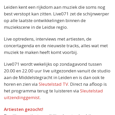
Leiden kent een rijkdom aan muziek die soms nog
best verstopt kan zitten. Live071 zet de schijnwerper
op alle laatste ontwikkelingen binnen de
muziekscene in de Leidse regio.
Live optredens, interviews met artiesten, de
concertagenda en de nieuwste tracks, alles wat met
muziek te maken heeft komt voorbij.
Live071 wordt wekelijks op zondagavond tussen
20.00 en 22.00 uur live uitgezonden vanuit de studio
aan de Middelstegracht in Leiden en is dan ook te
horen en zien via
Sleutelstad TV
. Direct na afloop is
het programma terug te luisteren via
Sleutelstad
uitzendinggemist
.
Artiesten gezocht!