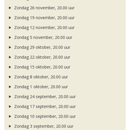
Zondag 26 november, 20.00 uur
Zondag 19 november, 20.00 uur
Zondag 12 november, 20.00 uur
Zondag 5 november, 20.00 uur
Zondag 29 oktober, 20.00 uur
Zondag 22 oktober, 20.00 uur
Zondag 15 oktober, 20.00 uur
Zondag 8 oktober, 20.00 uur
Zondag 1 oktober, 20.00 uur
Zondag 24 september, 20.00 uur
Zondag 17 september, 20.00 uur
Zondag 10 september, 20.00 uur
Zondag 3 september, 20.00 uur