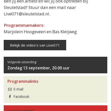
Ben jij een artiest en wil jij ook optreden bij
Sleutelstad? Stuur dan een mail naar
Live071@sleutelstad.nl.
Programmamakers:
Marjolein Hoogeveen en Bas Kleijweg
Bekijk de video's van Live071
Volgende uitzending:
Zondag 13 september, 20.00 uur
Programmalinks
E-mail
Facebook
Uitzending gemist?