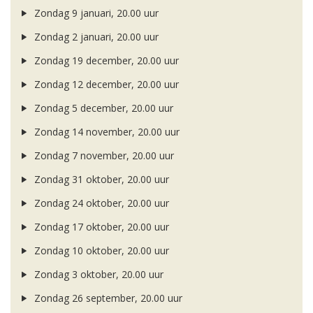
Zondag 9 januari, 20.00 uur
Zondag 2 januari, 20.00 uur
Zondag 19 december, 20.00 uur
Zondag 12 december, 20.00 uur
Zondag 5 december, 20.00 uur
Zondag 14 november, 20.00 uur
Zondag 7 november, 20.00 uur
Zondag 31 oktober, 20.00 uur
Zondag 24 oktober, 20.00 uur
Zondag 17 oktober, 20.00 uur
Zondag 10 oktober, 20.00 uur
Zondag 3 oktober, 20.00 uur
Zondag 26 september, 20.00 uur