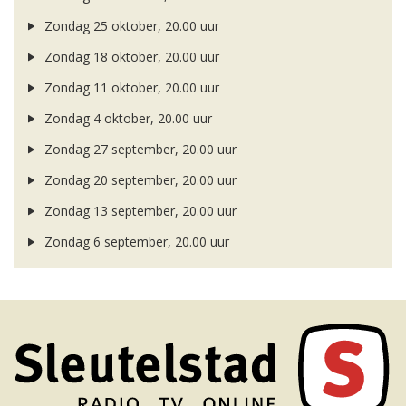
Zondag 25 oktober, 20.00 uur
Zondag 18 oktober, 20.00 uur
Zondag 11 oktober, 20.00 uur
Zondag 4 oktober, 20.00 uur
Zondag 27 september, 20.00 uur
Zondag 20 september, 20.00 uur
Zondag 13 september, 20.00 uur
Zondag 6 september, 20.00 uur