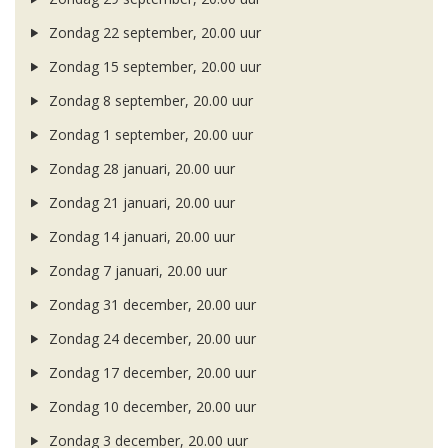
Zondag 22 september, 20.00 uur
Zondag 15 september, 20.00 uur
Zondag 8 september, 20.00 uur
Zondag 1 september, 20.00 uur
Zondag 28 januari, 20.00 uur
Zondag 21 januari, 20.00 uur
Zondag 14 januari, 20.00 uur
Zondag 7 januari, 20.00 uur
Zondag 31 december, 20.00 uur
Zondag 24 december, 20.00 uur
Zondag 17 december, 20.00 uur
Zondag 10 december, 20.00 uur
Zondag 3 december, 20.00 uur