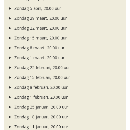
Zondag 5 april, 20.00 uur
Zondag 29 maart, 20.00 uur
Zondag 22 maart, 20.00 uur
Zondag 15 maart, 20.00 uur
Zondag 8 maart, 20.00 uur
Zondag 1 maart, 20.00 uur
Zondag 22 februari, 20.00 uur
Zondag 15 februari, 20.00 uur
Zondag 8 februari, 20.00 uur
Zondag 1 februari, 20.00 uur
Zondag 25 januari, 20.00 uur
Zondag 18 januari, 20.00 uur
Zondag 11 januari, 20.00 uur