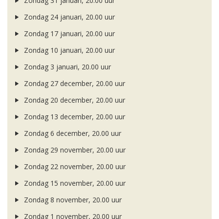
Zondag 31 januari, 20.00 uur
Zondag 24 januari, 20.00 uur
Zondag 17 januari, 20.00 uur
Zondag 10 januari, 20.00 uur
Zondag 3 januari, 20.00 uur
Zondag 27 december, 20.00 uur
Zondag 20 december, 20.00 uur
Zondag 13 december, 20.00 uur
Zondag 6 december, 20.00 uur
Zondag 29 november, 20.00 uur
Zondag 22 november, 20.00 uur
Zondag 15 november, 20.00 uur
Zondag 8 november, 20.00 uur
Zondag 1 november, 20.00 uur