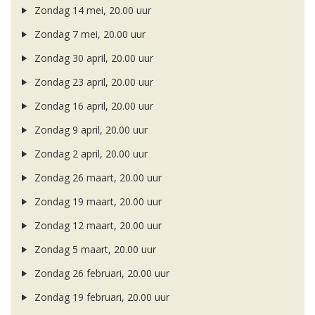
Zondag 14 mei, 20.00 uur
Zondag 7 mei, 20.00 uur
Zondag 30 april, 20.00 uur
Zondag 23 april, 20.00 uur
Zondag 16 april, 20.00 uur
Zondag 9 april, 20.00 uur
Zondag 2 april, 20.00 uur
Zondag 26 maart, 20.00 uur
Zondag 19 maart, 20.00 uur
Zondag 12 maart, 20.00 uur
Zondag 5 maart, 20.00 uur
Zondag 26 februari, 20.00 uur
Zondag 19 februari, 20.00 uur