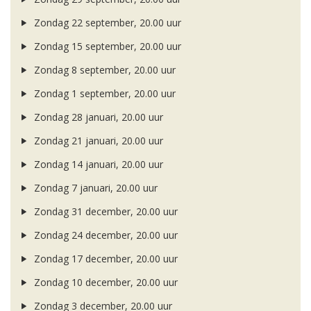
Zondag 22 september, 20.00 uur
Zondag 15 september, 20.00 uur
Zondag 8 september, 20.00 uur
Zondag 1 september, 20.00 uur
Zondag 28 januari, 20.00 uur
Zondag 21 januari, 20.00 uur
Zondag 14 januari, 20.00 uur
Zondag 7 januari, 20.00 uur
Zondag 31 december, 20.00 uur
Zondag 24 december, 20.00 uur
Zondag 17 december, 20.00 uur
Zondag 10 december, 20.00 uur
Zondag 3 december, 20.00 uur