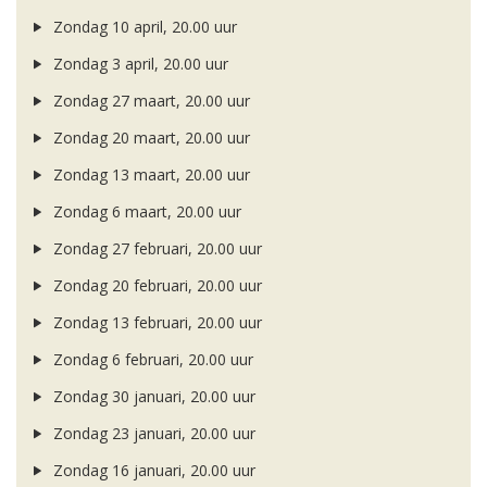
Zondag 10 april, 20.00 uur
Zondag 3 april, 20.00 uur
Zondag 27 maart, 20.00 uur
Zondag 20 maart, 20.00 uur
Zondag 13 maart, 20.00 uur
Zondag 6 maart, 20.00 uur
Zondag 27 februari, 20.00 uur
Zondag 20 februari, 20.00 uur
Zondag 13 februari, 20.00 uur
Zondag 6 februari, 20.00 uur
Zondag 30 januari, 20.00 uur
Zondag 23 januari, 20.00 uur
Zondag 16 januari, 20.00 uur