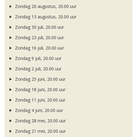
Zondag 20 augustus, 20.00 uur
Zondag 13 augustus, 20.00 uur
Zondag 30 juli, 20.00 uur
Zondag 23 juli, 20.00 uur
Zondag 16 juli, 20.00 uur
Zondag 9 juli, 20.00 uur
Zondag 2 juli, 20.00 uur
Zondag 25 juni, 20.00 uur
Zondag 18 juni, 20.00 uur
Zondag 11 juni, 20.00 uur
Zondag 4 juni, 20.00 uur
Zondag 28 mei, 20.00 uur
Zondag 21 mei, 20.00 uur