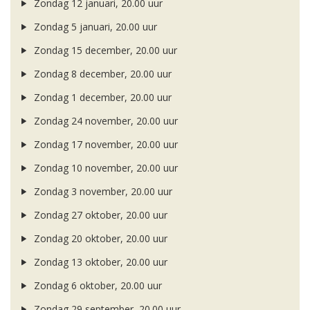
Zondag 12 januari, 20.00 uur
Zondag 5 januari, 20.00 uur
Zondag 15 december, 20.00 uur
Zondag 8 december, 20.00 uur
Zondag 1 december, 20.00 uur
Zondag 24 november, 20.00 uur
Zondag 17 november, 20.00 uur
Zondag 10 november, 20.00 uur
Zondag 3 november, 20.00 uur
Zondag 27 oktober, 20.00 uur
Zondag 20 oktober, 20.00 uur
Zondag 13 oktober, 20.00 uur
Zondag 6 oktober, 20.00 uur
Zondag 29 september, 20.00 uur