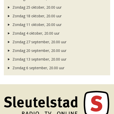
Zondag 25 oktober, 20.00 uur
Zondag 18 oktober, 20.00 uur
Zondag 11 oktober, 20.00 uur
Zondag 4 oktober, 20.00 uur
Zondag 27 september, 20.00 uur
Zondag 20 september, 20.00 uur
Zondag 13 september, 20.00 uur
Zondag 6 september, 20.00 uur