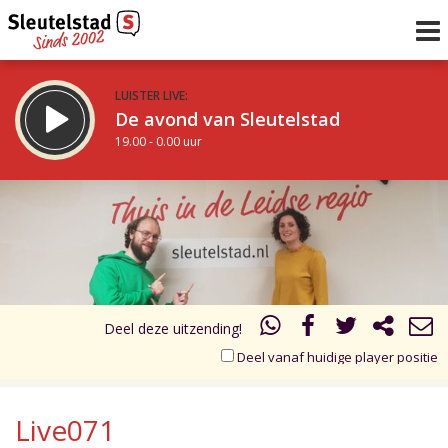
LUISTER LIVE:
De avond van Sleutelstad
19.00 - 0.00 uur
STRAKS:
De nacht van Sleutelstad
20.00
21.00
0.00 - 6.00 uur
uur 1 van 2
Vorig uur
Volgend uur
Inklappen
Deel deze uitzending!
Deel vanaf huidige player positie
Live071