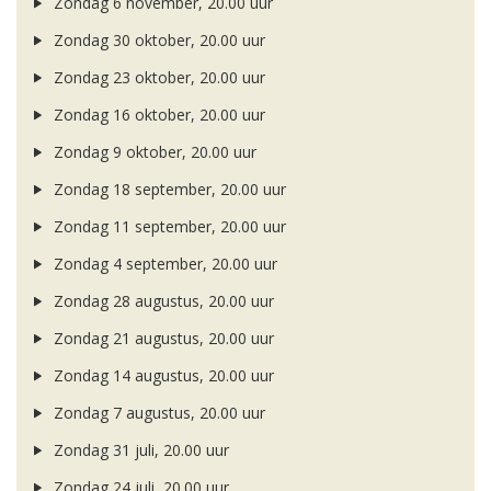
Zondag 6 november, 20.00 uur
Zondag 30 oktober, 20.00 uur
Zondag 23 oktober, 20.00 uur
Zondag 16 oktober, 20.00 uur
Zondag 9 oktober, 20.00 uur
Zondag 18 september, 20.00 uur
Zondag 11 september, 20.00 uur
Zondag 4 september, 20.00 uur
Zondag 28 augustus, 20.00 uur
Zondag 21 augustus, 20.00 uur
Zondag 14 augustus, 20.00 uur
Zondag 7 augustus, 20.00 uur
Zondag 31 juli, 20.00 uur
Zondag 24 juli, 20.00 uur