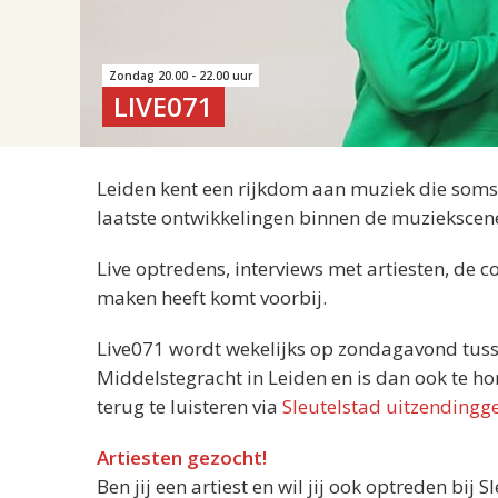
Zondag 20.00 - 22.00 uur
LIVE071
Leiden kent een rijkdom aan muziek die soms n
laatste ontwikkelingen binnen de muziekscene
Live optredens, interviews met artiesten, de 
maken heeft komt voorbij.
Live071 wordt wekelijks op zondagavond tusse
Middelstegracht in Leiden en is dan ook te ho
terug te luisteren via
Sleutelstad uitzendingg
Artiesten gezocht!
Ben jij een artiest en wil jij ook optreden bij