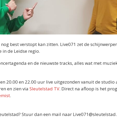
og best verstopt kan zitten. Live071 zet de schijnwerper
 in de Leidse regio.
concertagenda en de nieuwste tracks, alles wat met muziek
n 20.00 en 22.00 uur live uitgezonden vanuit de studio 
ren en zien via
Sleutelstad TV
. Direct na afloop is het p
emist
.
 Sleutelstad? Stuur dan een mail naar Live071@sleutelstad.