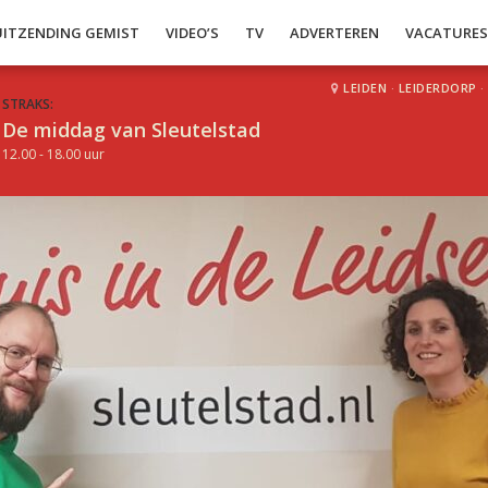
UITZENDING GEMIST
VIDEO’S
TV
ADVERTEREN
VACATURE
LEIDEN
·
LEIDERDORP
·
STRAKS:
De middag van Sleutelstad
12.00 - 18.00 uur