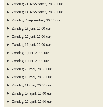
Zondag 21 september, 20.00 uur
Zondag 14 september, 20.00 uur
Zondag 7 september, 20.00 uur
Zondag 29 juni, 20.00 uur
Zondag 22 juni, 20.00 uur
Zondag 15 juni, 20.00 uur
Zondag 8 juni, 20.00 uur
Zondag 1 juni, 20.00 uur
Zondag 25 mei, 20.00 uur
Zondag 18 mei, 20.00 uur
Zondag 11 mei, 20.00 uur
Zondag 27 april, 20.00 uur
Zondag 20 april, 20.00 uur