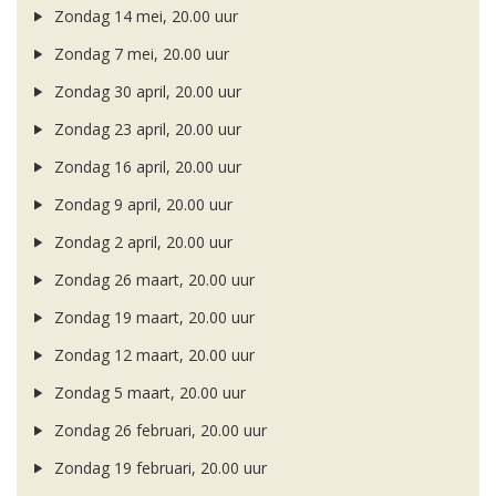
Zondag 14 mei, 20.00 uur
Zondag 7 mei, 20.00 uur
Zondag 30 april, 20.00 uur
Zondag 23 april, 20.00 uur
Zondag 16 april, 20.00 uur
Zondag 9 april, 20.00 uur
Zondag 2 april, 20.00 uur
Zondag 26 maart, 20.00 uur
Zondag 19 maart, 20.00 uur
Zondag 12 maart, 20.00 uur
Zondag 5 maart, 20.00 uur
Zondag 26 februari, 20.00 uur
Zondag 19 februari, 20.00 uur