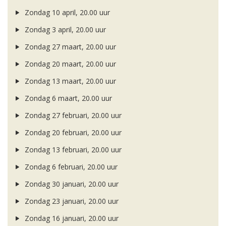
Zondag 10 april, 20.00 uur
Zondag 3 april, 20.00 uur
Zondag 27 maart, 20.00 uur
Zondag 20 maart, 20.00 uur
Zondag 13 maart, 20.00 uur
Zondag 6 maart, 20.00 uur
Zondag 27 februari, 20.00 uur
Zondag 20 februari, 20.00 uur
Zondag 13 februari, 20.00 uur
Zondag 6 februari, 20.00 uur
Zondag 30 januari, 20.00 uur
Zondag 23 januari, 20.00 uur
Zondag 16 januari, 20.00 uur