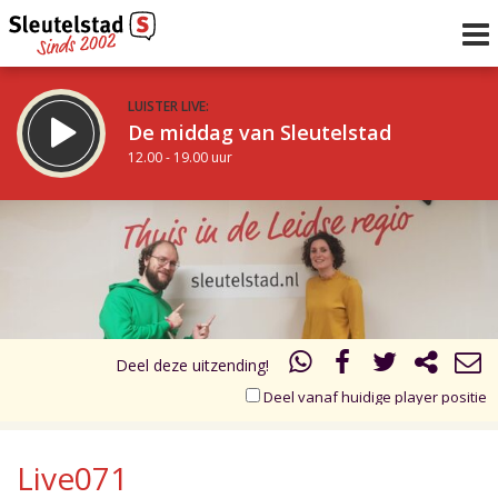
LUISTER LIVE:
De middag van Sleutelstad
12.00 - 19.00 uur
STRAKS:
De avond van Sleutelstad
20.00
21.00
19.00 - 22.00 uur
uur 1 van 2
Vorig uur
Volgend uur
Inklappen
Deel deze uitzending!
Deel vanaf huidige player positie
Live071