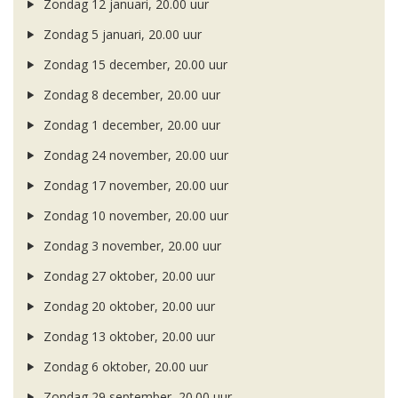
Zondag 12 januari, 20.00 uur
Zondag 5 januari, 20.00 uur
Zondag 15 december, 20.00 uur
Zondag 8 december, 20.00 uur
Zondag 1 december, 20.00 uur
Zondag 24 november, 20.00 uur
Zondag 17 november, 20.00 uur
Zondag 10 november, 20.00 uur
Zondag 3 november, 20.00 uur
Zondag 27 oktober, 20.00 uur
Zondag 20 oktober, 20.00 uur
Zondag 13 oktober, 20.00 uur
Zondag 6 oktober, 20.00 uur
Zondag 29 september, 20.00 uur