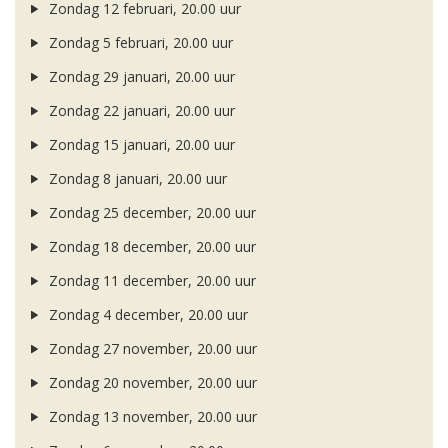
Zondag 12 februari, 20.00 uur
Zondag 5 februari, 20.00 uur
Zondag 29 januari, 20.00 uur
Zondag 22 januari, 20.00 uur
Zondag 15 januari, 20.00 uur
Zondag 8 januari, 20.00 uur
Zondag 25 december, 20.00 uur
Zondag 18 december, 20.00 uur
Zondag 11 december, 20.00 uur
Zondag 4 december, 20.00 uur
Zondag 27 november, 20.00 uur
Zondag 20 november, 20.00 uur
Zondag 13 november, 20.00 uur