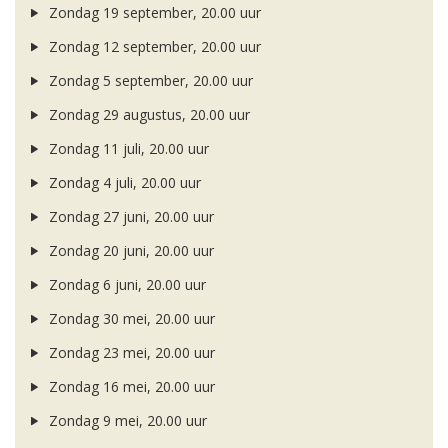
Zondag 19 september, 20.00 uur
Zondag 12 september, 20.00 uur
Zondag 5 september, 20.00 uur
Zondag 29 augustus, 20.00 uur
Zondag 11 juli, 20.00 uur
Zondag 4 juli, 20.00 uur
Zondag 27 juni, 20.00 uur
Zondag 20 juni, 20.00 uur
Zondag 6 juni, 20.00 uur
Zondag 30 mei, 20.00 uur
Zondag 23 mei, 20.00 uur
Zondag 16 mei, 20.00 uur
Zondag 9 mei, 20.00 uur