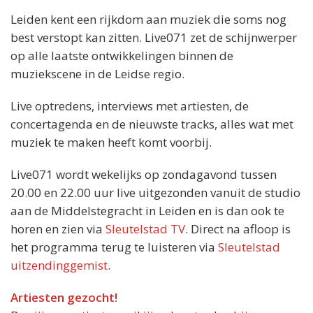
Leiden kent een rijkdom aan muziek die soms nog
best verstopt kan zitten. Live071 zet de schijnwerper
op alle laatste ontwikkelingen binnen de
muziekscene in de Leidse regio.
Live optredens, interviews met artiesten, de
concertagenda en de nieuwste tracks, alles wat met
muziek te maken heeft komt voorbij.
Live071 wordt wekelijks op zondagavond tussen
20.00 en 22.00 uur live uitgezonden vanuit de studio
aan de Middelstegracht in Leiden en is dan ook te
horen en zien via
Sleutelstad TV
. Direct na afloop is
het programma terug te luisteren via
Sleutelstad
uitzendinggemist
.
Artiesten gezocht!