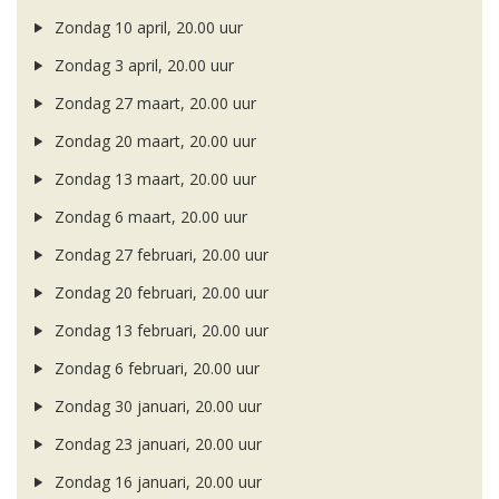
Zondag 10 april, 20.00 uur
Zondag 3 april, 20.00 uur
Zondag 27 maart, 20.00 uur
Zondag 20 maart, 20.00 uur
Zondag 13 maart, 20.00 uur
Zondag 6 maart, 20.00 uur
Zondag 27 februari, 20.00 uur
Zondag 20 februari, 20.00 uur
Zondag 13 februari, 20.00 uur
Zondag 6 februari, 20.00 uur
Zondag 30 januari, 20.00 uur
Zondag 23 januari, 20.00 uur
Zondag 16 januari, 20.00 uur