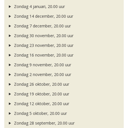
Zondag 4 januari, 20.00 uur
Zondag 14 december, 20.00 uur
Zondag 7 december, 20.00 uur
Zondag 30 november, 20.00 uur
Zondag 23 november, 20.00 uur
Zondag 16 november, 20.00 uur
Zondag 9 november, 20.00 uur
Zondag 2 november, 20.00 uur
Zondag 26 oktober, 20.00 uur
Zondag 19 oktober, 20.00 uur
Zondag 12 oktober, 20.00 uur
Zondag 5 oktober, 20.00 uur
Zondag 28 september, 20.00 uur