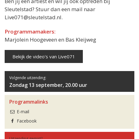
Ben jij een artiest en wil jij ook optreden bij
Sleutelstad? Stuur dan een mail naar
Live071@sleutelstad.nl.
Programmamakers:
Marjolein Hoogeveen en Bas Kleijweg
Bekijk de video's van Live071
Volgende uitzending:
Zondag 13 september, 20.00 uur
Programmalinks
E-mail
Facebook
Uitzending gemist?