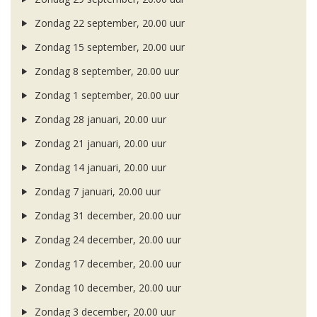
Zondag 22 september, 20.00 uur
Zondag 15 september, 20.00 uur
Zondag 8 september, 20.00 uur
Zondag 1 september, 20.00 uur
Zondag 28 januari, 20.00 uur
Zondag 21 januari, 20.00 uur
Zondag 14 januari, 20.00 uur
Zondag 7 januari, 20.00 uur
Zondag 31 december, 20.00 uur
Zondag 24 december, 20.00 uur
Zondag 17 december, 20.00 uur
Zondag 10 december, 20.00 uur
Zondag 3 december, 20.00 uur