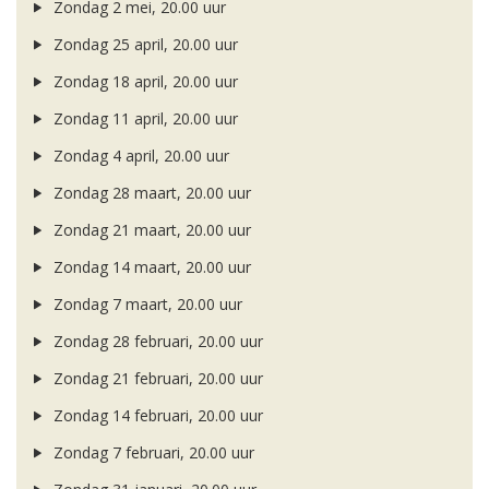
Zondag 2 mei, 20.00 uur
Zondag 25 april, 20.00 uur
Zondag 18 april, 20.00 uur
Zondag 11 april, 20.00 uur
Zondag 4 april, 20.00 uur
Zondag 28 maart, 20.00 uur
Zondag 21 maart, 20.00 uur
Zondag 14 maart, 20.00 uur
Zondag 7 maart, 20.00 uur
Zondag 28 februari, 20.00 uur
Zondag 21 februari, 20.00 uur
Zondag 14 februari, 20.00 uur
Zondag 7 februari, 20.00 uur