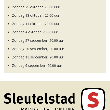
Zondag 25 oktober, 20.00 uur
Zondag 18 oktober, 20.00 uur
Zondag 11 oktober, 20.00 uur
Zondag 4 oktober, 20.00 uur
Zondag 27 september, 20.00 uur
Zondag 20 september, 20.00 uur
Zondag 13 september, 20.00 uur
Zondag 6 september, 20.00 uur