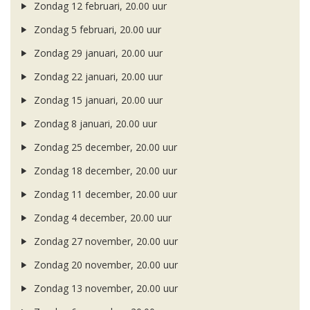
Zondag 12 februari, 20.00 uur
Zondag 5 februari, 20.00 uur
Zondag 29 januari, 20.00 uur
Zondag 22 januari, 20.00 uur
Zondag 15 januari, 20.00 uur
Zondag 8 januari, 20.00 uur
Zondag 25 december, 20.00 uur
Zondag 18 december, 20.00 uur
Zondag 11 december, 20.00 uur
Zondag 4 december, 20.00 uur
Zondag 27 november, 20.00 uur
Zondag 20 november, 20.00 uur
Zondag 13 november, 20.00 uur