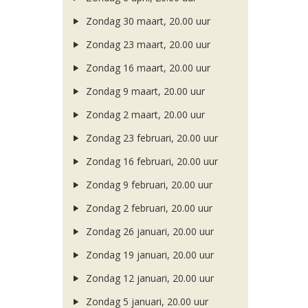
Zondag 30 maart, 20.00 uur
Zondag 23 maart, 20.00 uur
Zondag 16 maart, 20.00 uur
Zondag 9 maart, 20.00 uur
Zondag 2 maart, 20.00 uur
Zondag 23 februari, 20.00 uur
Zondag 16 februari, 20.00 uur
Zondag 9 februari, 20.00 uur
Zondag 2 februari, 20.00 uur
Zondag 26 januari, 20.00 uur
Zondag 19 januari, 20.00 uur
Zondag 12 januari, 20.00 uur
Zondag 5 januari, 20.00 uur