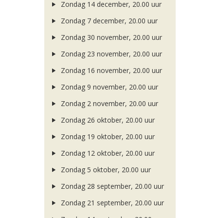
Zondag 14 december, 20.00 uur
Zondag 7 december, 20.00 uur
Zondag 30 november, 20.00 uur
Zondag 23 november, 20.00 uur
Zondag 16 november, 20.00 uur
Zondag 9 november, 20.00 uur
Zondag 2 november, 20.00 uur
Zondag 26 oktober, 20.00 uur
Zondag 19 oktober, 20.00 uur
Zondag 12 oktober, 20.00 uur
Zondag 5 oktober, 20.00 uur
Zondag 28 september, 20.00 uur
Zondag 21 september, 20.00 uur