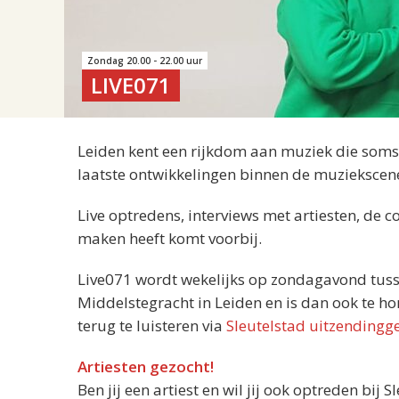
Zondag 20.00 - 22.00 uur
LIVE071
Leiden kent een rijkdom aan muziek die soms n
laatste ontwikkelingen binnen de muziekscene
Live optredens, interviews met artiesten, de 
maken heeft komt voorbij.
Live071 wordt wekelijks op zondagavond tusse
Middelstegracht in Leiden en is dan ook te ho
terug te luisteren via
Sleutelstad uitzendingg
Artiesten gezocht!
Ben jij een artiest en wil jij ook optreden bij