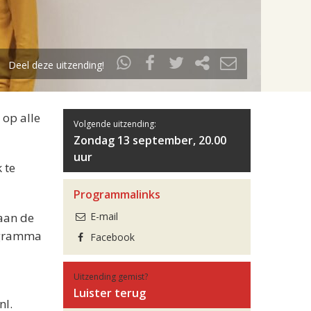
Deel deze uitzending!
 op alle
Volgende uitzending:
Zondag 13 september, 20.00
uur
 te
Programmalinks
aan de
E-mail
rogramma
Facebook
Uitzending gemist?
Luister terug
nl.