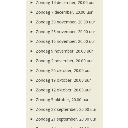
Zondag 14 december, 20.00 uur
Zondag 7 december, 20.00 uur
Zondag 30 november, 20.00 uur
Zondag 23 november, 20.00 uur
Zondag 16 november, 20.00 uur
Zondag 9 november, 20.00 uur
Zondag 2 november, 20.00 uur
Zondag 26 oktober, 20.00 uur
Zondag 19 oktober, 20.00 uur
Zondag 12 oktober, 20.00 uur
Zondag 5 oktober, 20.00 uur
Zondag 28 september, 20.00 uur
Zondag 21 september, 20.00 uur