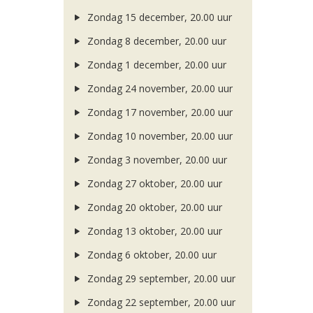
Zondag 15 december, 20.00 uur
Zondag 8 december, 20.00 uur
Zondag 1 december, 20.00 uur
Zondag 24 november, 20.00 uur
Zondag 17 november, 20.00 uur
Zondag 10 november, 20.00 uur
Zondag 3 november, 20.00 uur
Zondag 27 oktober, 20.00 uur
Zondag 20 oktober, 20.00 uur
Zondag 13 oktober, 20.00 uur
Zondag 6 oktober, 20.00 uur
Zondag 29 september, 20.00 uur
Zondag 22 september, 20.00 uur