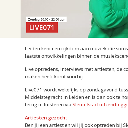
Zondag 20.00 - 22.00 uur
LIVE071
Leiden kent een rijkdom aan muziek die soms n
laatste ontwikkelingen binnen de muziekscene
Live optredens, interviews met artiesten, de 
maken heeft komt voorbij.
Live071 wordt wekelijks op zondagavond tusse
Middelstegracht in Leiden en is dan ook te ho
terug te luisteren via
Sleutelstad uitzendingg
Artiesten gezocht!
Ben jij een artiest en wil jij ook optreden bij