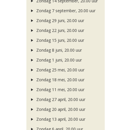
Zondag 14 september, 20.00 uur
Zondag 7 september, 20.00 uur
Zondag 29 juni, 20.00 uur
Zondag 22 juni, 20.00 uur
Zondag 15 juni, 20.00 uur
Zondag 8 juni, 20.00 uur
Zondag 1 juni, 20.00 uur
Zondag 25 mei, 20.00 uur
Zondag 18 mei, 20.00 uur
Zondag 11 mei, 20.00 uur
Zondag 27 april, 20.00 uur
Zondag 20 april, 20.00 uur
Zondag 13 april, 20.00 uur
Zondag 6 april, 20.00 uur