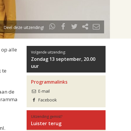
Deel deze uitzending!
 op alle
Volgende uitzending:
Zondag 13 september, 20.00
uur
 te
Programmalinks
aan de
E-mail
rogramma
Facebook
Uitzending gemist?
Luister terug
nl.