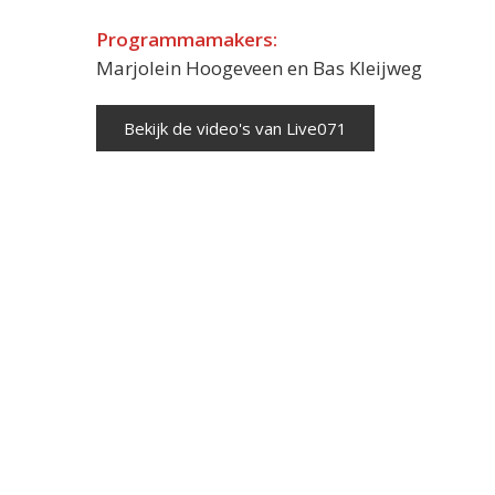
Programmamakers:
Marjolein Hoogeveen en Bas Kleijweg
Bekijk de video's van Live071