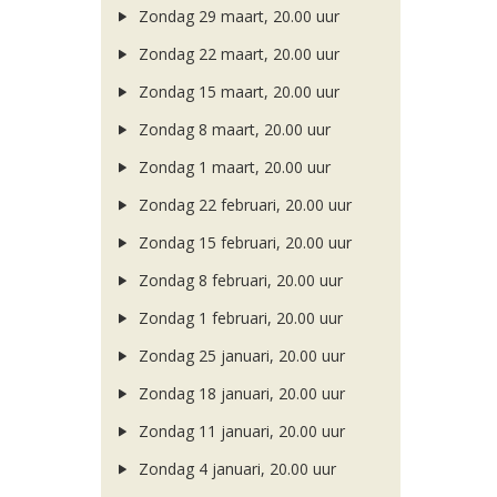
Zondag 29 maart, 20.00 uur
Zondag 22 maart, 20.00 uur
Zondag 15 maart, 20.00 uur
Zondag 8 maart, 20.00 uur
Zondag 1 maart, 20.00 uur
Zondag 22 februari, 20.00 uur
Zondag 15 februari, 20.00 uur
Zondag 8 februari, 20.00 uur
Zondag 1 februari, 20.00 uur
Zondag 25 januari, 20.00 uur
Zondag 18 januari, 20.00 uur
Zondag 11 januari, 20.00 uur
Zondag 4 januari, 20.00 uur