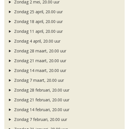
Zondag 2 mei, 20.00 uur
Zondag 25 april, 20.00 uur
Zondag 18 april, 20.00 uur
Zondag 11 april, 20.00 uur
Zondag 4 april, 20.00 uur
Zondag 28 maart, 20.00 uur
Zondag 21 maart, 20.00 uur
Zondag 14 maart, 20.00 uur
Zondag 7 maart, 20.00 uur
Zondag 28 februari, 20.00 uur
Zondag 21 februari, 20.00 uur
Zondag 14 februari, 20.00 uur
Zondag 7 februari, 20.00 uur