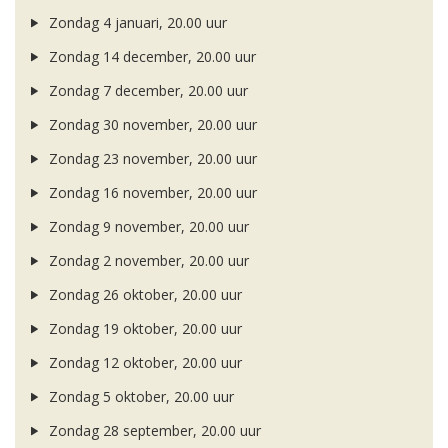
Zondag 4 januari, 20.00 uur
Zondag 14 december, 20.00 uur
Zondag 7 december, 20.00 uur
Zondag 30 november, 20.00 uur
Zondag 23 november, 20.00 uur
Zondag 16 november, 20.00 uur
Zondag 9 november, 20.00 uur
Zondag 2 november, 20.00 uur
Zondag 26 oktober, 20.00 uur
Zondag 19 oktober, 20.00 uur
Zondag 12 oktober, 20.00 uur
Zondag 5 oktober, 20.00 uur
Zondag 28 september, 20.00 uur