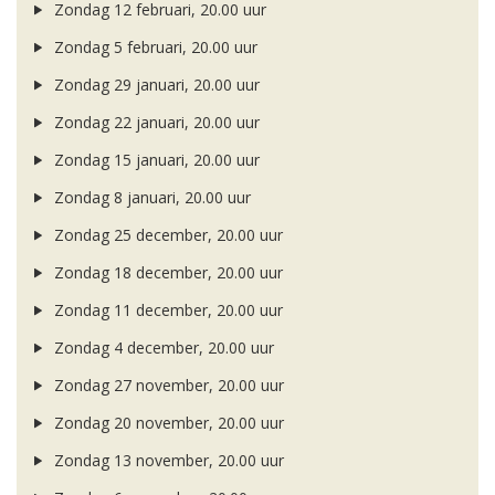
Zondag 12 februari, 20.00 uur
Zondag 5 februari, 20.00 uur
Zondag 29 januari, 20.00 uur
Zondag 22 januari, 20.00 uur
Zondag 15 januari, 20.00 uur
Zondag 8 januari, 20.00 uur
Zondag 25 december, 20.00 uur
Zondag 18 december, 20.00 uur
Zondag 11 december, 20.00 uur
Zondag 4 december, 20.00 uur
Zondag 27 november, 20.00 uur
Zondag 20 november, 20.00 uur
Zondag 13 november, 20.00 uur