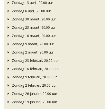
Zondag 13 april, 20.00 uur
Zondag 6 april, 20.00 uur
Zondag 30 maart, 20.00 uur
Zondag 23 maart, 20.00 uur
Zondag 16 maart, 20.00 uur
Zondag 9 maart, 20.00 uur
Zondag 2 maart, 20.00 uur
Zondag 23 februari, 20.00 uur
Zondag 16 februari, 20.00 uur
Zondag 9 februari, 20.00 uur
Zondag 2 februari, 20.00 uur
Zondag 26 januari, 20.00 uur
Zondag 19 januari, 20.00 uur