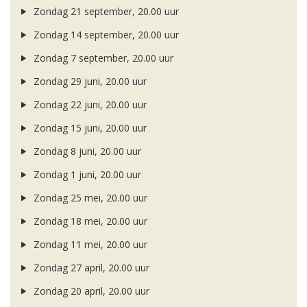
Zondag 21 september, 20.00 uur
Zondag 14 september, 20.00 uur
Zondag 7 september, 20.00 uur
Zondag 29 juni, 20.00 uur
Zondag 22 juni, 20.00 uur
Zondag 15 juni, 20.00 uur
Zondag 8 juni, 20.00 uur
Zondag 1 juni, 20.00 uur
Zondag 25 mei, 20.00 uur
Zondag 18 mei, 20.00 uur
Zondag 11 mei, 20.00 uur
Zondag 27 april, 20.00 uur
Zondag 20 april, 20.00 uur