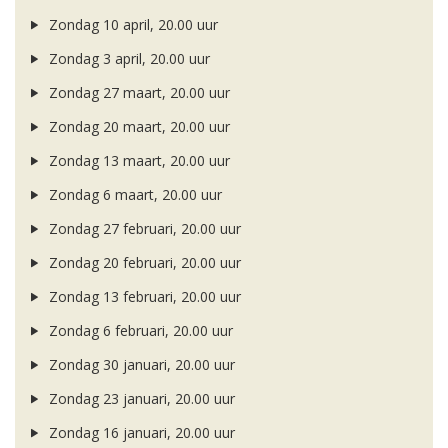
Zondag 10 april, 20.00 uur
Zondag 3 april, 20.00 uur
Zondag 27 maart, 20.00 uur
Zondag 20 maart, 20.00 uur
Zondag 13 maart, 20.00 uur
Zondag 6 maart, 20.00 uur
Zondag 27 februari, 20.00 uur
Zondag 20 februari, 20.00 uur
Zondag 13 februari, 20.00 uur
Zondag 6 februari, 20.00 uur
Zondag 30 januari, 20.00 uur
Zondag 23 januari, 20.00 uur
Zondag 16 januari, 20.00 uur