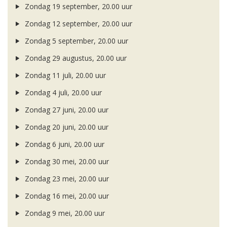
Zondag 19 september, 20.00 uur
Zondag 12 september, 20.00 uur
Zondag 5 september, 20.00 uur
Zondag 29 augustus, 20.00 uur
Zondag 11 juli, 20.00 uur
Zondag 4 juli, 20.00 uur
Zondag 27 juni, 20.00 uur
Zondag 20 juni, 20.00 uur
Zondag 6 juni, 20.00 uur
Zondag 30 mei, 20.00 uur
Zondag 23 mei, 20.00 uur
Zondag 16 mei, 20.00 uur
Zondag 9 mei, 20.00 uur