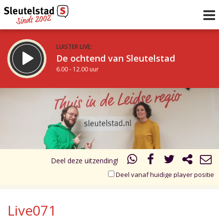
LUISTER LIVE:
De ochtend van Sleutelstad
6.00 - 12.00 uur
STRAKS:
De middag van Sleutelstad
20.00
21.00
12.00 - 18.00 uur
uur 1 van 2
Vorig uur
Volgend uur
Inklappen
Deel deze uitzending!
Deel vanaf huidige player positie
Live071