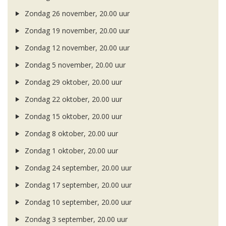
Zondag 26 november, 20.00 uur
Zondag 19 november, 20.00 uur
Zondag 12 november, 20.00 uur
Zondag 5 november, 20.00 uur
Zondag 29 oktober, 20.00 uur
Zondag 22 oktober, 20.00 uur
Zondag 15 oktober, 20.00 uur
Zondag 8 oktober, 20.00 uur
Zondag 1 oktober, 20.00 uur
Zondag 24 september, 20.00 uur
Zondag 17 september, 20.00 uur
Zondag 10 september, 20.00 uur
Zondag 3 september, 20.00 uur