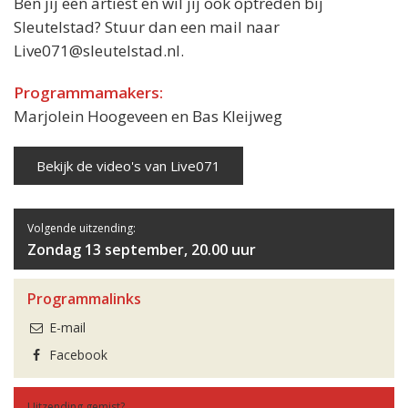
Ben jij een artiest en wil jij ook optreden bij
Sleutelstad? Stuur dan een mail naar
Live071@sleutelstad.nl.
Programmamakers:
Marjolein Hoogeveen en Bas Kleijweg
Bekijk de video's van Live071
Volgende uitzending:
Zondag 13 september, 20.00 uur
Programmalinks
E-mail
Facebook
Uitzending gemist?