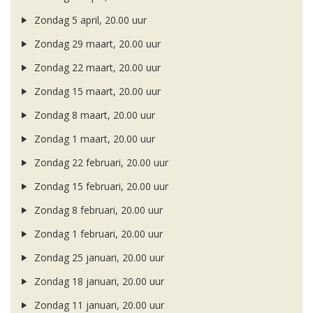
Zondag 5 april, 20.00 uur
Zondag 29 maart, 20.00 uur
Zondag 22 maart, 20.00 uur
Zondag 15 maart, 20.00 uur
Zondag 8 maart, 20.00 uur
Zondag 1 maart, 20.00 uur
Zondag 22 februari, 20.00 uur
Zondag 15 februari, 20.00 uur
Zondag 8 februari, 20.00 uur
Zondag 1 februari, 20.00 uur
Zondag 25 januari, 20.00 uur
Zondag 18 januari, 20.00 uur
Zondag 11 januari, 20.00 uur