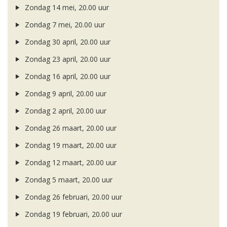
Zondag 14 mei, 20.00 uur
Zondag 7 mei, 20.00 uur
Zondag 30 april, 20.00 uur
Zondag 23 april, 20.00 uur
Zondag 16 april, 20.00 uur
Zondag 9 april, 20.00 uur
Zondag 2 april, 20.00 uur
Zondag 26 maart, 20.00 uur
Zondag 19 maart, 20.00 uur
Zondag 12 maart, 20.00 uur
Zondag 5 maart, 20.00 uur
Zondag 26 februari, 20.00 uur
Zondag 19 februari, 20.00 uur