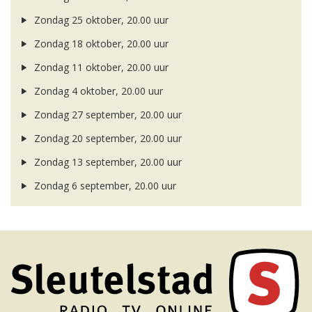
Zondag 25 oktober, 20.00 uur
Zondag 18 oktober, 20.00 uur
Zondag 11 oktober, 20.00 uur
Zondag 4 oktober, 20.00 uur
Zondag 27 september, 20.00 uur
Zondag 20 september, 20.00 uur
Zondag 13 september, 20.00 uur
Zondag 6 september, 20.00 uur