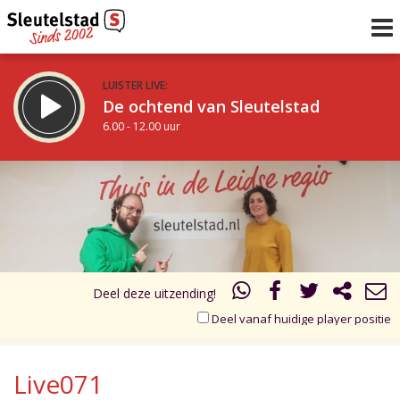
LUISTER LIVE:
De ochtend van Sleutelstad
6.00 - 12.00 uur
STRAKS:
De middag van Sleutelstad
20.00
21.00
12.00 - 19.00 uur
uur 1 van 2
Vorig uur
Volgend uur
Inklappen
Deel deze uitzending!
Deel vanaf huidige player positie
Live071