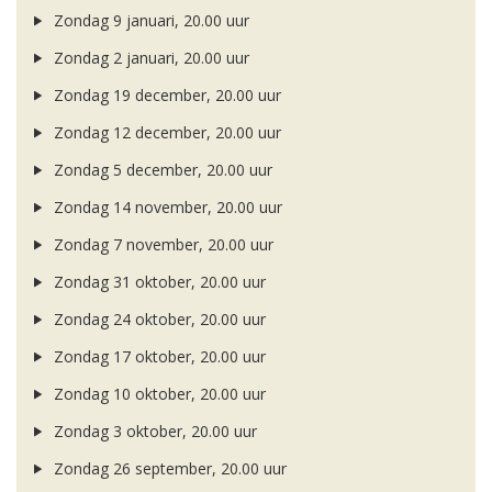
Zondag 9 januari, 20.00 uur
Zondag 2 januari, 20.00 uur
Zondag 19 december, 20.00 uur
Zondag 12 december, 20.00 uur
Zondag 5 december, 20.00 uur
Zondag 14 november, 20.00 uur
Zondag 7 november, 20.00 uur
Zondag 31 oktober, 20.00 uur
Zondag 24 oktober, 20.00 uur
Zondag 17 oktober, 20.00 uur
Zondag 10 oktober, 20.00 uur
Zondag 3 oktober, 20.00 uur
Zondag 26 september, 20.00 uur