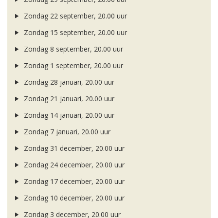
Zondag 22 september, 20.00 uur
Zondag 15 september, 20.00 uur
Zondag 8 september, 20.00 uur
Zondag 1 september, 20.00 uur
Zondag 28 januari, 20.00 uur
Zondag 21 januari, 20.00 uur
Zondag 14 januari, 20.00 uur
Zondag 7 januari, 20.00 uur
Zondag 31 december, 20.00 uur
Zondag 24 december, 20.00 uur
Zondag 17 december, 20.00 uur
Zondag 10 december, 20.00 uur
Zondag 3 december, 20.00 uur