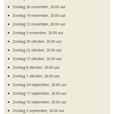
Zondag 26 november, 20.00 uur
Zondag 19 november, 20.00 uur
Zondag 12 november, 20.00 uur
Zondag 5 november, 20.00 uur
Zondag 29 oktober, 20.00 uur
Zondag 22 oktober, 20.00 uur
Zondag 15 oktober, 20.00 uur
Zondag 8 oktober, 20.00 uur
Zondag 1 oktober, 20.00 uur
Zondag 24 september, 20.00 uur
Zondag 17 september, 20.00 uur
Zondag 10 september, 20.00 uur
Zondag 3 september, 20.00 uur