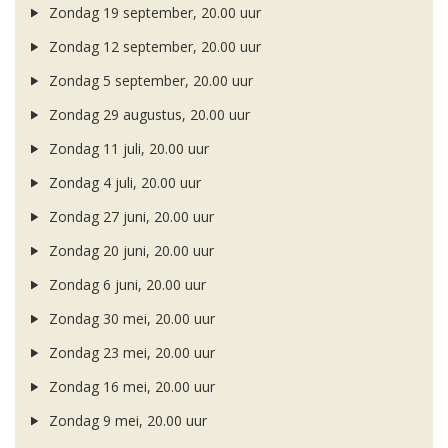
Zondag 19 september, 20.00 uur
Zondag 12 september, 20.00 uur
Zondag 5 september, 20.00 uur
Zondag 29 augustus, 20.00 uur
Zondag 11 juli, 20.00 uur
Zondag 4 juli, 20.00 uur
Zondag 27 juni, 20.00 uur
Zondag 20 juni, 20.00 uur
Zondag 6 juni, 20.00 uur
Zondag 30 mei, 20.00 uur
Zondag 23 mei, 20.00 uur
Zondag 16 mei, 20.00 uur
Zondag 9 mei, 20.00 uur