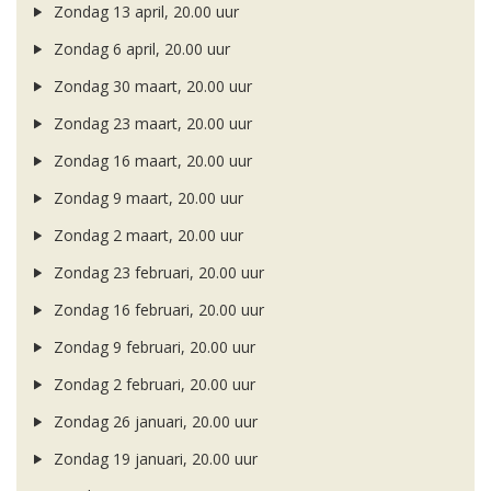
Zondag 13 april, 20.00 uur
Zondag 6 april, 20.00 uur
Zondag 30 maart, 20.00 uur
Zondag 23 maart, 20.00 uur
Zondag 16 maart, 20.00 uur
Zondag 9 maart, 20.00 uur
Zondag 2 maart, 20.00 uur
Zondag 23 februari, 20.00 uur
Zondag 16 februari, 20.00 uur
Zondag 9 februari, 20.00 uur
Zondag 2 februari, 20.00 uur
Zondag 26 januari, 20.00 uur
Zondag 19 januari, 20.00 uur