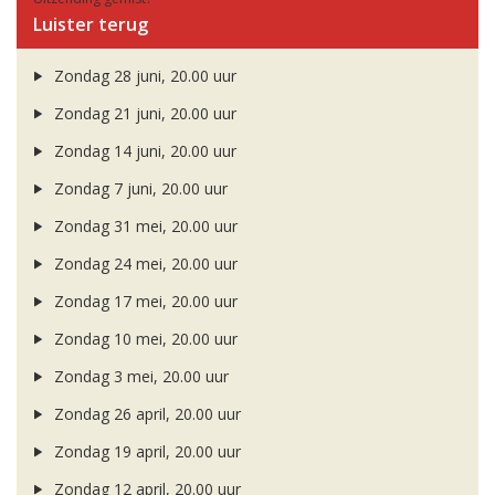
Luister terug
Zondag 28 juni, 20.00 uur
Zondag 21 juni, 20.00 uur
Zondag 14 juni, 20.00 uur
Zondag 7 juni, 20.00 uur
Zondag 31 mei, 20.00 uur
Zondag 24 mei, 20.00 uur
Zondag 17 mei, 20.00 uur
Zondag 10 mei, 20.00 uur
Zondag 3 mei, 20.00 uur
Zondag 26 april, 20.00 uur
Zondag 19 april, 20.00 uur
Zondag 12 april, 20.00 uur