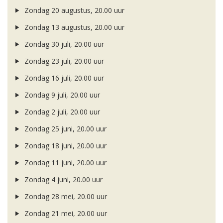
Zondag 20 augustus, 20.00 uur
Zondag 13 augustus, 20.00 uur
Zondag 30 juli, 20.00 uur
Zondag 23 juli, 20.00 uur
Zondag 16 juli, 20.00 uur
Zondag 9 juli, 20.00 uur
Zondag 2 juli, 20.00 uur
Zondag 25 juni, 20.00 uur
Zondag 18 juni, 20.00 uur
Zondag 11 juni, 20.00 uur
Zondag 4 juni, 20.00 uur
Zondag 28 mei, 20.00 uur
Zondag 21 mei, 20.00 uur