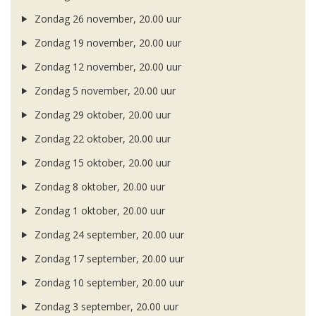
Zondag 26 november, 20.00 uur
Zondag 19 november, 20.00 uur
Zondag 12 november, 20.00 uur
Zondag 5 november, 20.00 uur
Zondag 29 oktober, 20.00 uur
Zondag 22 oktober, 20.00 uur
Zondag 15 oktober, 20.00 uur
Zondag 8 oktober, 20.00 uur
Zondag 1 oktober, 20.00 uur
Zondag 24 september, 20.00 uur
Zondag 17 september, 20.00 uur
Zondag 10 september, 20.00 uur
Zondag 3 september, 20.00 uur