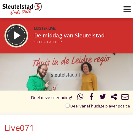
LUISTER LIVE:
De middag van Sleutelstad
12.00 - 19.00 uur
STRAKS:
De avond van Sleutelstad
20.00
21.00
19.00 - 22.00 uur
uur 1 van 2
Vorig uur
Volgend uur
Inklappen
Deel deze uitzending!
Deel vanaf huidige player positie
Live071