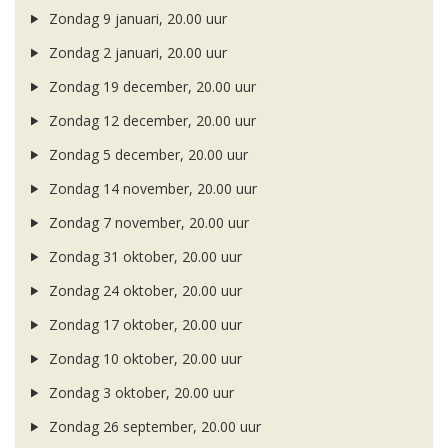
Zondag 9 januari, 20.00 uur
Zondag 2 januari, 20.00 uur
Zondag 19 december, 20.00 uur
Zondag 12 december, 20.00 uur
Zondag 5 december, 20.00 uur
Zondag 14 november, 20.00 uur
Zondag 7 november, 20.00 uur
Zondag 31 oktober, 20.00 uur
Zondag 24 oktober, 20.00 uur
Zondag 17 oktober, 20.00 uur
Zondag 10 oktober, 20.00 uur
Zondag 3 oktober, 20.00 uur
Zondag 26 september, 20.00 uur