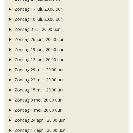
Zondag 17 juli, 20.00 uur
Zondag 10 juli, 20.00 uur
Zondag 3 juli, 20.00 uur
Zondag 26 juni, 20.00 uur
Zondag 19 juni, 20.00 uur
Zondag 12 juni, 20.00 uur
Zondag 29 mei, 20.00 uur
Zondag 22 mei, 20.00 uur
Zondag 15 mei, 20.00 uur
Zondag 8 mei, 20.00 uur
Zondag 1 mei, 20.00 uur
Zondag 24 april, 20.00 uur
Zondag 17 april, 20.00 uur