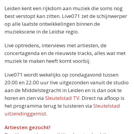
Leiden kent een rijkdom aan muziek die soms nog
best verstopt kan zitten. Live071 zet de schijnwerper
op alle laatste ontwikkelingen binnen de
muziekscene in de Leidse regio.
Live optredens, interviews met artiesten, de
concertagenda en de nieuwste tracks, alles wat met
muziek te maken heeft komt voorbij.
Live071 wordt wekelijks op zondagavond tussen
20.00 en 22.00 uur live uitgezonden vanuit de studio
aan de Middelstegracht in Leiden en is dan ook te
horen en zien via
Sleutelstad TV
. Direct na afloop is
het programma terug te luisteren via
Sleutelstad
uitzendinggemist
.
Artiesten gezocht!