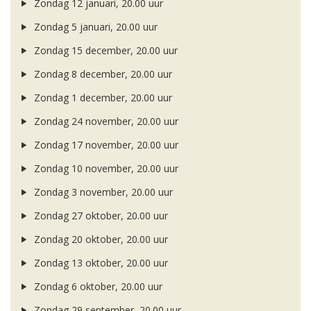
Zondag 12 januari, 20.00 uur
Zondag 5 januari, 20.00 uur
Zondag 15 december, 20.00 uur
Zondag 8 december, 20.00 uur
Zondag 1 december, 20.00 uur
Zondag 24 november, 20.00 uur
Zondag 17 november, 20.00 uur
Zondag 10 november, 20.00 uur
Zondag 3 november, 20.00 uur
Zondag 27 oktober, 20.00 uur
Zondag 20 oktober, 20.00 uur
Zondag 13 oktober, 20.00 uur
Zondag 6 oktober, 20.00 uur
Zondag 29 september, 20.00 uur