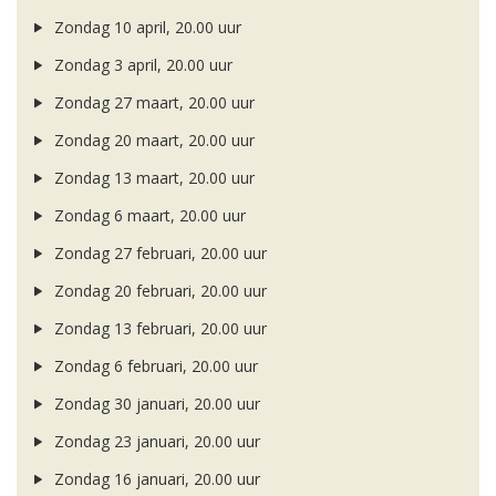
Zondag 10 april, 20.00 uur
Zondag 3 april, 20.00 uur
Zondag 27 maart, 20.00 uur
Zondag 20 maart, 20.00 uur
Zondag 13 maart, 20.00 uur
Zondag 6 maart, 20.00 uur
Zondag 27 februari, 20.00 uur
Zondag 20 februari, 20.00 uur
Zondag 13 februari, 20.00 uur
Zondag 6 februari, 20.00 uur
Zondag 30 januari, 20.00 uur
Zondag 23 januari, 20.00 uur
Zondag 16 januari, 20.00 uur