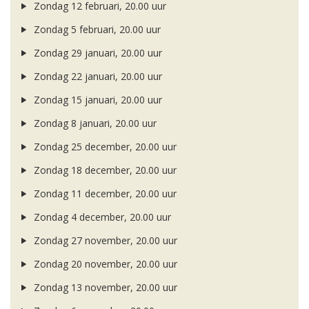
Zondag 12 februari, 20.00 uur
Zondag 5 februari, 20.00 uur
Zondag 29 januari, 20.00 uur
Zondag 22 januari, 20.00 uur
Zondag 15 januari, 20.00 uur
Zondag 8 januari, 20.00 uur
Zondag 25 december, 20.00 uur
Zondag 18 december, 20.00 uur
Zondag 11 december, 20.00 uur
Zondag 4 december, 20.00 uur
Zondag 27 november, 20.00 uur
Zondag 20 november, 20.00 uur
Zondag 13 november, 20.00 uur