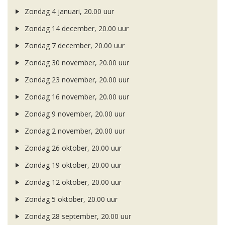
Zondag 4 januari, 20.00 uur
Zondag 14 december, 20.00 uur
Zondag 7 december, 20.00 uur
Zondag 30 november, 20.00 uur
Zondag 23 november, 20.00 uur
Zondag 16 november, 20.00 uur
Zondag 9 november, 20.00 uur
Zondag 2 november, 20.00 uur
Zondag 26 oktober, 20.00 uur
Zondag 19 oktober, 20.00 uur
Zondag 12 oktober, 20.00 uur
Zondag 5 oktober, 20.00 uur
Zondag 28 september, 20.00 uur