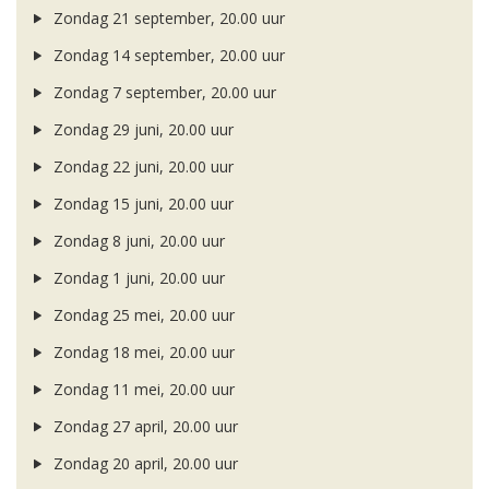
Zondag 21 september, 20.00 uur
Zondag 14 september, 20.00 uur
Zondag 7 september, 20.00 uur
Zondag 29 juni, 20.00 uur
Zondag 22 juni, 20.00 uur
Zondag 15 juni, 20.00 uur
Zondag 8 juni, 20.00 uur
Zondag 1 juni, 20.00 uur
Zondag 25 mei, 20.00 uur
Zondag 18 mei, 20.00 uur
Zondag 11 mei, 20.00 uur
Zondag 27 april, 20.00 uur
Zondag 20 april, 20.00 uur