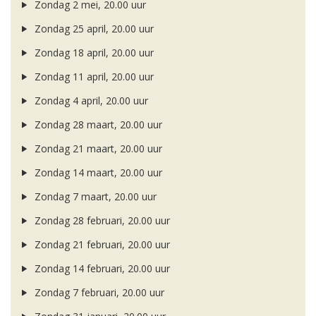
Zondag 2 mei, 20.00 uur
Zondag 25 april, 20.00 uur
Zondag 18 april, 20.00 uur
Zondag 11 april, 20.00 uur
Zondag 4 april, 20.00 uur
Zondag 28 maart, 20.00 uur
Zondag 21 maart, 20.00 uur
Zondag 14 maart, 20.00 uur
Zondag 7 maart, 20.00 uur
Zondag 28 februari, 20.00 uur
Zondag 21 februari, 20.00 uur
Zondag 14 februari, 20.00 uur
Zondag 7 februari, 20.00 uur