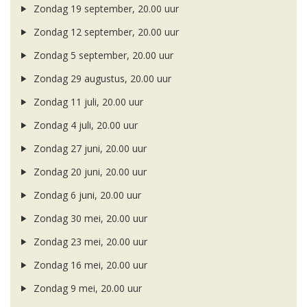
Zondag 19 september, 20.00 uur
Zondag 12 september, 20.00 uur
Zondag 5 september, 20.00 uur
Zondag 29 augustus, 20.00 uur
Zondag 11 juli, 20.00 uur
Zondag 4 juli, 20.00 uur
Zondag 27 juni, 20.00 uur
Zondag 20 juni, 20.00 uur
Zondag 6 juni, 20.00 uur
Zondag 30 mei, 20.00 uur
Zondag 23 mei, 20.00 uur
Zondag 16 mei, 20.00 uur
Zondag 9 mei, 20.00 uur