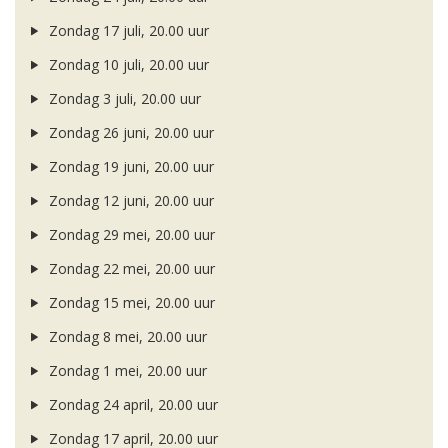
Zondag 17 juli, 20.00 uur
Zondag 10 juli, 20.00 uur
Zondag 3 juli, 20.00 uur
Zondag 26 juni, 20.00 uur
Zondag 19 juni, 20.00 uur
Zondag 12 juni, 20.00 uur
Zondag 29 mei, 20.00 uur
Zondag 22 mei, 20.00 uur
Zondag 15 mei, 20.00 uur
Zondag 8 mei, 20.00 uur
Zondag 1 mei, 20.00 uur
Zondag 24 april, 20.00 uur
Zondag 17 april, 20.00 uur