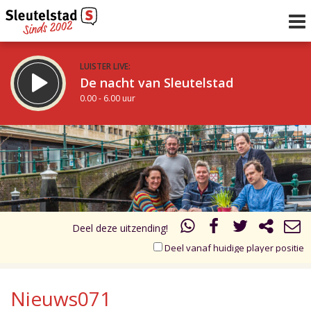
LUISTER LIVE:
De nacht van Sleutelstad
0.00 - 6.00 uur
STRAKS:
De ochtend van Sleutelstad
17.00
18.00
6.00 - 12.00 uur
uur 1 van 1
Vorig uur
Volgend uur
Inklappen
Deel deze uitzending!
Deel vanaf huidige player positie
Nieuws071