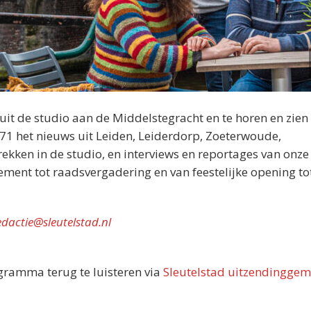
nuit de studio aan de Middelstegracht en te horen en zien 
071 het nieuws uit Leiden, Leiderdorp, Zoeterwoude,
kken in de studio, en interviews en reportages van onze
nement tot raadsvergadering en van feestelijke opening tot
edactie@sleutelstad.nl
ogramma terug te luisteren via
Sleutelstad uitzendinggem