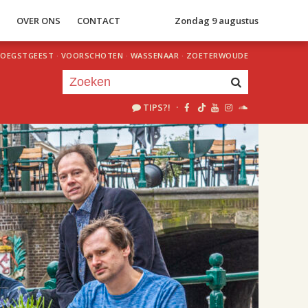
S
OVER ONS
CONTACT
Zondag 9 augustus
OEGSTGEEST
·
VOORSCHOTEN
·
WASSENAAR
·
ZOETERWOUDE
TIPS?!
·
Je luistert nu naar
uur 1 van 1
«
Vorig uur
Volgend uur
»
18.00