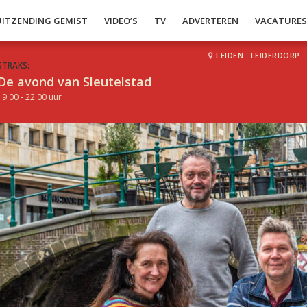
UITZENDING GEMIST
VIDEO’S
TV
ADVERTEREN
VACATURE
LEIDEN
·
LEIDERDORP
·
STRAKS:
De avond van Sleutelstad
19.00 - 22.00 uur