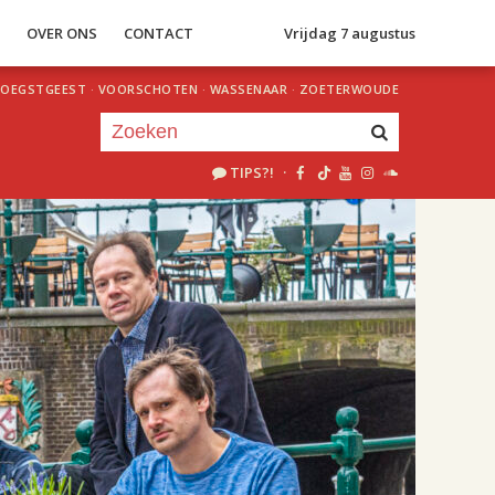
S
OVER ONS
CONTACT
Vrijdag 7 augustus
OEGSTGEEST
·
VOORSCHOTEN
·
WASSENAAR
·
ZOETERWOUDE
TIPS?!
·
Je luistert nu naar
uur 1 van 1
«
Vorig uur
Volgend uur
»
18.00