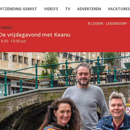
UITZENDING GEMIST
VIDEO’S
TV
ADVERTEREN
VACATURE
LEIDEN
·
LEIDERDORP
·
STRAKS:
De vrijdagavond met Keanu
18.00 - 19.00 uur