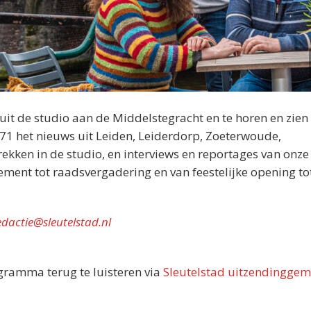
nuit de studio aan de Middelstegracht en te horen en zien 
071 het nieuws uit Leiden, Leiderdorp, Zoeterwoude,
kken in de studio, en interviews en reportages van onze
nement tot raadsvergadering en van feestelijke opening tot
edactie@sleutelstad.nl
ogramma terug te luisteren via
Sleutelstad uitzendinggem