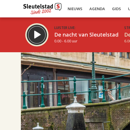
NIEUWS
AGENDA
GIDS
LUISTER LIVE:
ST
De nacht van Sleutelstad
De
0.00 - 6.00 uur
6.0
17.00
Inklappen