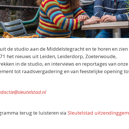
nuit de studio aan de Middelstegracht en te horen en zien 
071 het nieuws uit Leiden, Leiderdorp, Zoeterwoude,
kken in de studio, en interviews en reportages van onze
nement tot raadsvergadering en van feestelijke opening tot
edactie@sleutelstad.nl
ogramma terug te luisteren via
Sleutelstad uitzendinggem