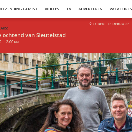
UITZENDING GEMIST
VIDEO’S
TV
ADVERTEREN
VACATURE
LEIDEN
·
LEIDERDORP
·
RAKS:
 ochtend van Sleutelstad
0 - 12.00 uur