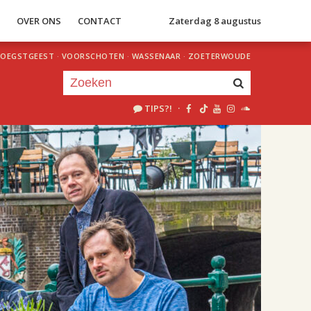
S
OVER ONS
CONTACT
Zaterdag 8 augustus
OEGSTGEEST
·
VOORSCHOTEN
·
WASSENAAR
·
ZOETERWOUDE
TIPS?!
·
Je luistert nu naar
uur 1 van 1
«
Vorig uur
Volgend uur
»
18.00