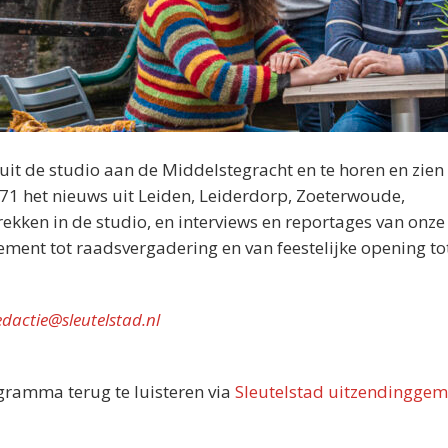
nuit de studio aan de Middelstegracht en te horen en zien 
071 het nieuws uit Leiden, Leiderdorp, Zoeterwoude,
kken in de studio, en interviews en reportages van onze
nement tot raadsvergadering en van feestelijke opening tot
edactie@sleutelstad.nl
ogramma terug te luisteren via
Sleutelstad uitzendinggem