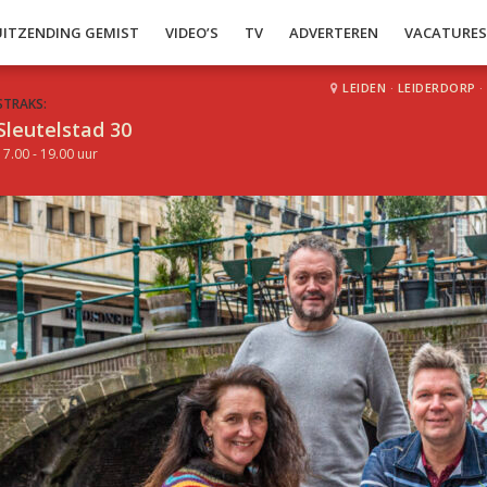
UITZENDING GEMIST
VIDEO’S
TV
ADVERTEREN
VACATURE
LEIDEN
·
LEIDERDORP
·
STRAKS:
Sleutelstad 30
17.00 - 19.00 uur