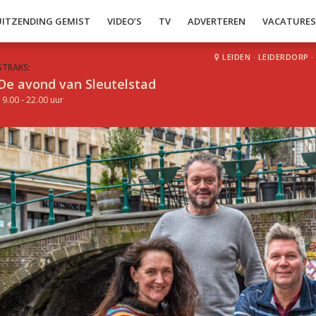
UITZENDING GEMIST
VIDEO’S
TV
ADVERTEREN
VACATURE
LEIDEN
·
LEIDERDORP
·
STRAKS:
De avond van Sleutelstad
19.00 - 22.00 uur