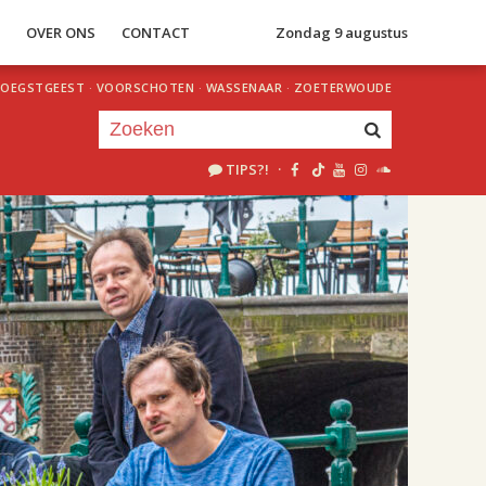
S
OVER ONS
CONTACT
Zondag 9 augustus
OEGSTGEEST
·
VOORSCHOTEN
·
WASSENAAR
·
ZOETERWOUDE
TIPS?!
·
Je luistert nu naar
uur 1 van 1
«
Vorig uur
Volgend uur
»
18.00