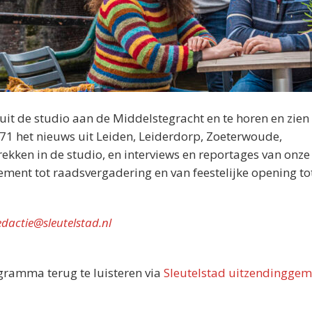
nuit de studio aan de Middelstegracht en te horen en zien 
071 het nieuws uit Leiden, Leiderdorp, Zoeterwoude,
kken in de studio, en interviews en reportages van onze
nement tot raadsvergadering en van feestelijke opening tot
edactie@sleutelstad.nl
ogramma terug te luisteren via
Sleutelstad uitzendinggem