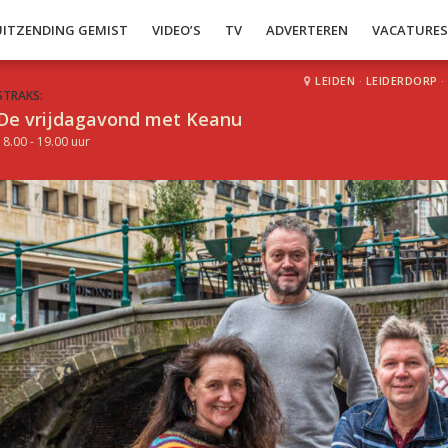
UITZENDING GEMIST
VIDEO’S
TV
ADVERTEREN
VACATURE
LEIDEN
·
LEIDERDORP
·
STRAKS:
De vrijdagavond met Keanu
18.00 - 19.00 uur