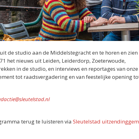
nuit de studio aan de Middelstegracht en te horen en zien 
071 het nieuws uit Leiden, Leiderdorp, Zoeterwoude,
kken in de studio, en interviews en reportages van onze
nement tot raadsvergadering en van feestelijke opening tot
edactie@sleutelstad.nl
ogramma terug te luisteren via
Sleutelstad uitzendinggem