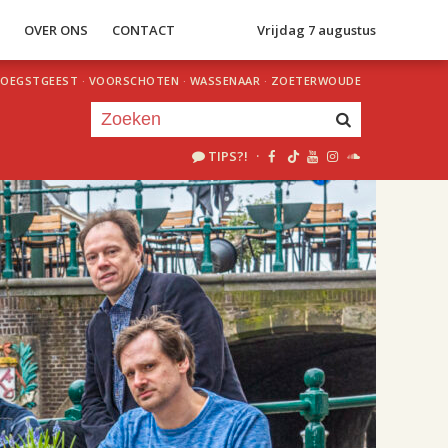
S
OVER ONS
CONTACT
Vrijdag 7 augustus
OEGSTGEEST
·
VOORSCHOTEN
·
WASSENAAR
·
ZOETERWOUDE
TIPS?!
·
Je luistert nu naar
uur 1 van 1
«
Vorig uur
Volgend uur
»
18.00