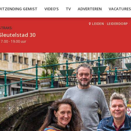
UITZENDING GEMIST
VIDEO’S
TV
ADVERTEREN
VACATURE
LEIDEN
·
LEIDERDORP
·
STRAKS:
Sleutelstad 30
17.00 - 19.00 uur