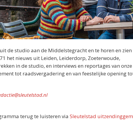
nuit de studio aan de Middelstegracht en te horen en zien 
071 het nieuws uit Leiden, Leiderdorp, Zoeterwoude,
kken in de studio, en interviews en reportages van onze
nement tot raadsvergadering en van feestelijke opening tot
edactie@sleutelstad.nl
ogramma terug te luisteren via
Sleutelstad uitzendinggem