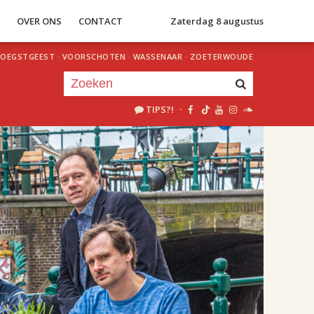
S
OVER ONS
CONTACT
Zaterdag 8 augustus
OEGSTGEEST
·
VOORSCHOTEN
·
WASSENAAR
·
ZOETERWOUDE
TIPS?!
·
Je luistert nu naar
uur 1 van 1
«
Vorig uur
Volgend uur
»
18.00