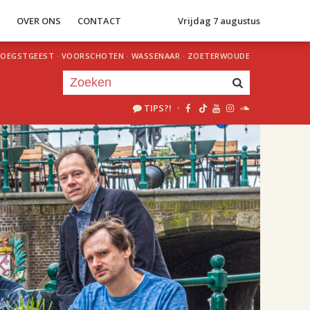
S
OVER ONS
CONTACT
Vrijdag 7 augustus
OEGSTGEEST
·
VOORSCHOTEN
·
WASSENAAR
·
ZOETERWOUDE
TIPS?!
·
Je luistert nu naar
uur 1 van 2
«
Vorig uur
Volgend uur
»
18.00