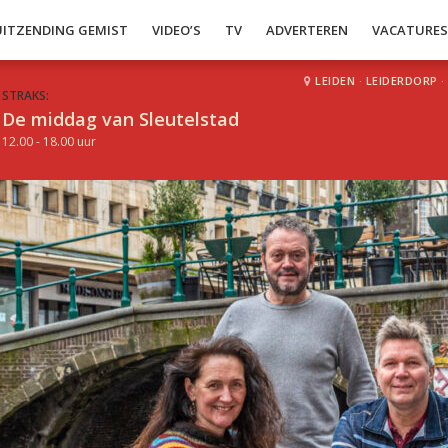
UITZENDING GEMIST
VIDEO’S
TV
ADVERTEREN
VACATURE
LEIDEN
·
LEIDERDORP
·
STRAKS:
De middag van Sleutelstad
12.00 - 18.00 uur