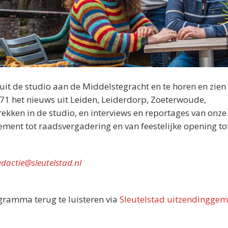
nuit de studio aan de Middelstegracht en te horen en zien 
071 het nieuws uit Leiden, Leiderdorp, Zoeterwoude,
kken in de studio, en interviews en reportages van onze
nement tot raadsvergadering en van feestelijke opening tot
edactie@sleutelstad.nl
ogramma terug te luisteren via
Sleutelstad uitzendinggem