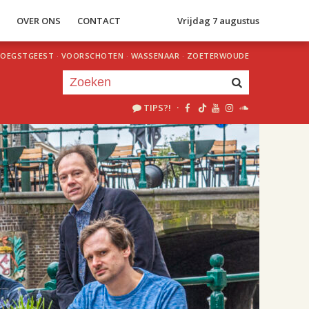
S
OVER ONS
CONTACT
Vrijdag 7 augustus
OEGSTGEEST
·
VOORSCHOTEN
·
WASSENAAR
·
ZOETERWOUDE
TIPS?!
·
Je luistert nu naar
uur 1 van 3
«
Vorig uur
Volgend uur
»
18.00