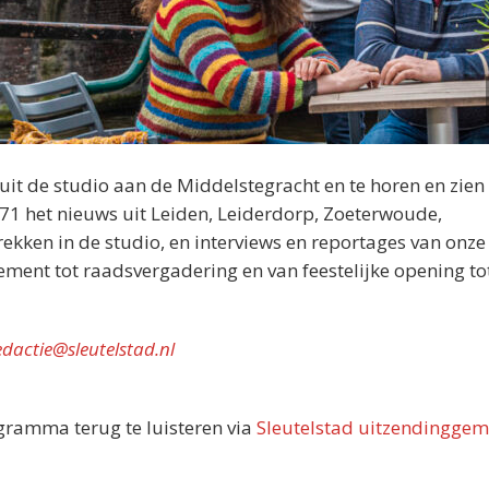
nuit de studio aan de Middelstegracht en te horen en zien 
071 het nieuws uit Leiden, Leiderdorp, Zoeterwoude,
kken in de studio, en interviews en reportages van onze
nement tot raadsvergadering en van feestelijke opening tot
edactie@sleutelstad.nl
ogramma terug te luisteren via
Sleutelstad uitzendinggem