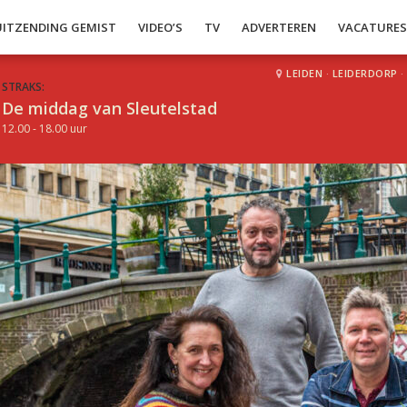
UITZENDING GEMIST
VIDEO’S
TV
ADVERTEREN
VACATURE
LEIDEN
·
LEIDERDORP
·
STRAKS:
De middag van Sleutelstad
12.00 - 18.00 uur