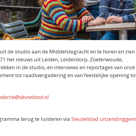
nuit de studio aan de Middelstegracht en te horen en zien 
071 het nieuws uit Leiden, Leiderdorp, Zoeterwoude,
kken in de studio, en interviews en reportages van onze
nement tot raadsvergadering en van feestelijke opening tot
edactie@sleutelstad.nl
ogramma terug te luisteren via
Sleutelstad uitzendinggem