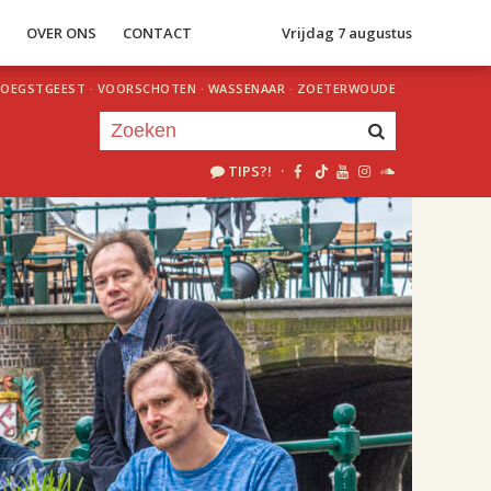
S
OVER ONS
CONTACT
Vrijdag 7 augustus
OEGSTGEEST
·
VOORSCHOTEN
·
WASSENAAR
·
ZOETERWOUDE
TIPS?!
·
Je luistert nu naar
uur 1 van 1
«
Vorig uur
Volgend uur
»
18.00