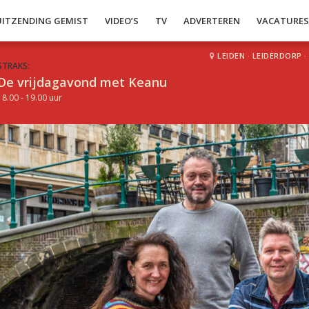
UITZENDING GEMIST
VIDEO’S
TV
ADVERTEREN
VACATURE
LEIDEN
·
LEIDERDORP
·
STRAKS:
De vrijdagavond met Keanu
18.00 - 19.00 uur